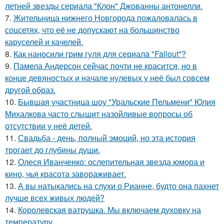
летней звезды сериала "Клон" Джованны антонелли.
7.
Жительница нижнего Новгорода пожаловалась в
соцсетях, что её не допускают на большинство
каруселей и качелей.
8.
Как наносили грим гуля для сериала "Fallout"?
9.
Памела Андерсон сейчас почти не красится, но в
конце девяностых и начале нулевых у неё был совсем
другой образ.
10.
Бывшая участница шоу "Уральские Пельмени" Юлия
Михалкова часто слышит назойливые вопросы об
отсутствии у неё детей.
11.
Свадьба - день, полный эмоций, но эта история
трогает до глубины души.
12.
Олеся Иванченко: ослепительная звезда юмора и
кино, чья красота завораживает.
13.
А вы натыкались на слухи о Рианне, будто она пахнет
лучше всех живых людей?
14.
Королевская ватрушка. Мы включаем духовку на
температуру.