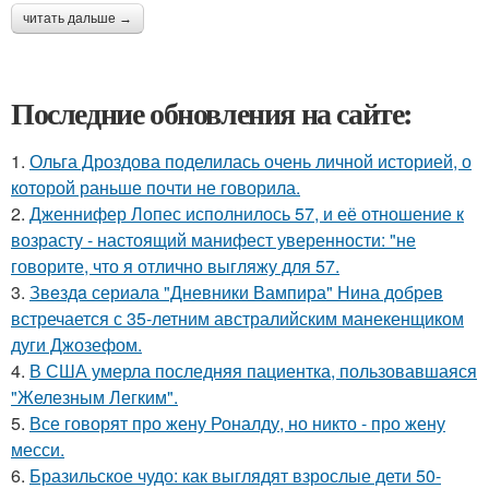
читать дальше →
Последние обновления на сайте:
1.
Ольга Дроздова поделилась очень личной историей, о
которой раньше почти не говорила.
2.
Дженнифер Лопес исполнилось 57, и её отношение к
возрасту - настоящий манифест уверенности: "не
говорите, что я отлично выгляжу для 57.
3.
Звeздa сериала "Дневники Вампира" Нина добрев
встречается с 35-летним австралийским манекенщиком
дуги Джозефом.
4.
В США умерла последняя пациентка, пользовавшаяся
"Железным Легким".
5.
Все говорят про жену Роналду, но никто - про жену
месси.
6.
Бразильское чудо: как выглядят взрослые дети 50-