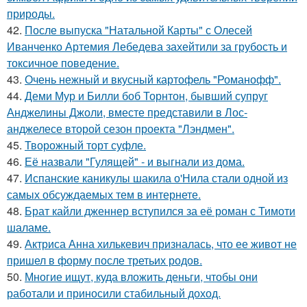
природы.
42.
После выпуска "Натальной Карты" с Олесей
Иванченко Артемия Лебедева захейтили за грубость и
токсичное поведение.
43.
Очень нежный и вкусный картофель "Романофф".
44.
Деми Мур и Билли боб Торнтон, бывший супруг
Анджелины Джоли, вместе представили в Лос-
анджелесе второй сезон проекта "Лэндмен".
45.
Творожный торт суфле.
46.
Её назвали "Гулящей" - и выгнали из дома.
47.
Испанские каникулы шакила о'Нила стали одной из
самых обсуждаемых тем в интернете.
48.
Брат кайли дженнер вступился за её роман с Тимоти
шаламе.
49.
Актриса Анна хилькевич призналась, что ее живот не
пришел в форму после третьих родов.
50.
Многие ищут, куда вложить деньги, чтобы они
работали и приносили стабильный доход.