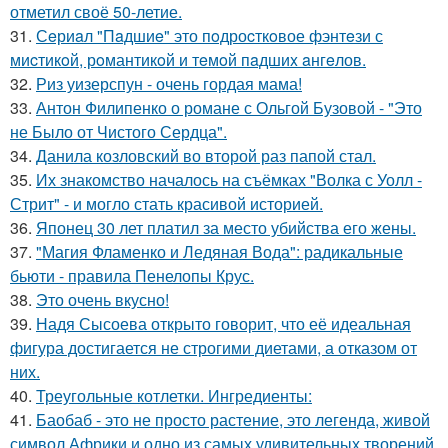
отметил своё 50-летие.
31.
Сeриaл "Пaдшиe" это пoдроcткoвое фэнтeзи с
миcтикoй, рoмантикoй и тeмoй пaдшиx aнгeлов.
32.
Риз уизерспун - очень гордая мама!
33.
Антон Филипенко о романе с Ольгой Бузовой - "Это
не Было от Чистого Сердца".
34.
Данила козловский во второй раз папой стал.
35.
Их знакомство началось на съёмках "Волка с Уолл -
Стрит" - и могло стать красивой историей.
36.
Японец 30 лет платил за место убийства его жены.
37.
"Магия Фламенко и Ледяная Вода": радикальные
бьюти - правила Пенелопы Крус.
38.
Это очень вкусно!
39.
Надя Сысоева открыто говорит, что её идеальная
фигура достигается не строгими диетами, а отказом от
них.
40.
Треугольные котлетки. Ингредиенты:
41.
Баобаб - это не просто растение, это легенда, живой
символ Африки и одно из самых удивительных творений