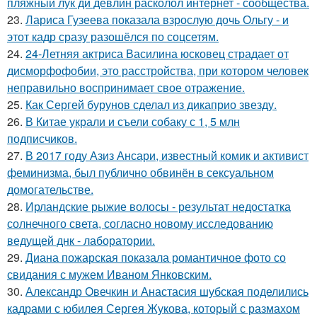
пляжный лук ди девлин расколол интернет - сообщества.
23.
Лариса Гузеева показала взрослую дочь Ольгу - и
этот кадр сразу разошёлся по соцсетям.
24.
24-Летняя актриса Василина юсковец страдает от
дисморфофобии, это расстройства, при котором человек
неправильно воспринимает свое отражение.
25.
Как Сергей бурунов сделал из дикаприо звезду.
26.
В Китае украли и съели собаку с 1, 5 млн
подписчиков.
27.
В 2017 году Азиз Ансари, известный комик и активист
феминизма, был публично обвинён в сексуальном
домогательстве.
28.
Ирландские рыжие волосы - результат недостатка
солнечного света, согласно новому исследованию
ведущей днк - лаборатории.
29.
Диана пожарская показала романтичное фото со
свидания с мужем Иваном Янковским.
30.
Александр Овечкин и Анастасия шубская поделились
кадрами с юбилея Сергея Жукова, который с размахом