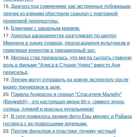
15.
Диагноз под сомнением: как экстренные публикации
лерчек из клиники обострили скандал с повторной
проверкой прокуратуры.
16.
Блинчики с заварным кремом.
17.
Арнольд шварценеггер разгуливает по центру
Мюнхена в одних плавках, пропагандируя культуризм и
привлекая клиентов в тренажерный зал.
18.
Милана стар призналась, что могла сыграть главную
роль в фильме "Алиса в Стране Чудес" вместо Ани
пересильд.
19.
Лерчек могут отправить на новую экспертизу после
видео тренировок в зале.
20.
Памела Андерсон и сериал "Спасатели Малибу"
(Baywatch) - это настоящая икона 90-х, символ эпохи,
солнца, пляжей и красных купальников!
21.
В сети появилось редкие фото Евы мендес и Райана
гослинга с их подросшими дочерьми.
22.
Против фильтров и пластики: почему честный