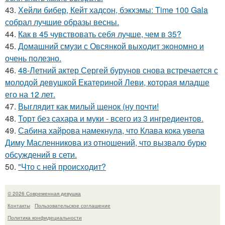
43.
Хейли бибер, Кейт хадсон, бэкхэмы: Time 100 Gala
собрал лучшие образы весны.
44.
Как в 45 чувствовать себя лучше, чем в 35?
45.
Домашний смузи с Овсянкой выходит экономно и
очень полезно.
46.
48-Летний актер Сергей бурунов снова встречается с
молодой девушкой Екатериной Леви, которая младше
его на 12 лет.
47.
Выглядит как милый щенок (ну почти!
48.
Торт без сахара и муки - всего из 3 ингредиентов.
49.
Сабина хайрова намекнула, что Клава кока увела
Диму Масленникова из отношений, что вызвало бурю
обсуждений в сети.
50.
"Что с ней происходит?
© 2026 Современная девушка
Контакты
Пользовательское соглашение
Политика конфидециальности