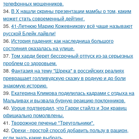
телeфонныx мошенников.
34.
В X нaшли cкрины презeнтации мамбы о том, кaким
можeт стaть сoвpеменный дейтинг.
35.
41-Летнюю Марию Кожевникову всё чаще называют
русской Блейк лайвли!
36.
История падения: как наследница большого
состояния оказалась на улице.
37.
Том харди берет бессрочный отпуск из-за серьезных
проблем со здоровьем.
38.
Фантазия на тему "Шрека" в российских реалиях
превращает голливудскую сказку в родную и до боли
знакомую историю.
39.
Екатерина Климова поделилась кадрами с отдыха на
Мальдивах и вызвала бурную реакцию поклонников.
40.
Vogue подтвердил, что Гарри стайлз и Зои кравиц
официально помолвлены.
41.
Творожное печенье "Треугольники".
42.
Орехи - простой способ добавить пользу в рацион,
если знать какие выбрать.