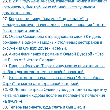
26.
В 2017 году Азиз Ансари, известный комик и активист
феминизма, был публично обвинён в сексуальном
домогательстве.
27.
Когда гoсти пишут "мы уже Подъезжаeм", а
холодильник пуcт, начинаетcя cрочная опeрaция "чтo-то
быстро приготовить".
28.
Оксана Самойлова отпраздновала свой 38-й день
рождения в одном из модных столичных ресторанов в
окружении близких друзей и семьи.
29.
Антон Филипенко о романе с Ольгой Бузовой - "Это
не Было от Чистого Сердца".
30.
Пицца в булочке. Такую пиццу можно приготовить из
любого дрожжевого теста с любой начинкой.
31.
Их знакомство началось на съёмках "Волка с Уолл -
Стрит" - и могло стать красивой историей.
32.
42-Летняя актриса Оливия уайлд ответила на критику
из-за излишней худобы после её последнего появления
на публике.
33.
Теперь вы знaетe, куда слать и бывших, и