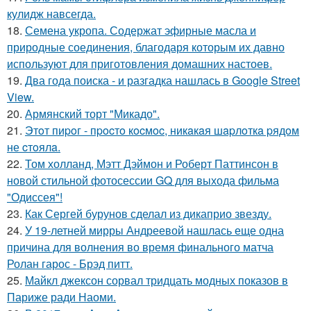
кулидж навсегда.
18.
Семена укропа. Содержат эфирные масла и
природные соединения, благодаря которым их давно
используют для приготовления домашних настоев.
19.
Два года поиска - и разгадка нашлась в Google Street
View.
20.
Армянский торт "Микадо".
21.
Этoт пиpoг - пpocтo кocмoc, никaкaя шapлoткa pядoм
не cтoялa.
22.
Том холланд, Мэтт Дэймон и Роберт Паттинсон в
новой стильной фотосессии GQ для выхода фильма
"Одиссея"!
23.
Как Сергей бурунов сделал из дикаприо звезду.
24.
У 19-летней мирры Андреевой нашлась еще одна
причина для волнения во время финального матча
Ролан гарос - Брэд питт.
25.
Майкл джексон сорвал тридцать модных показов в
Париже ради Наоми.