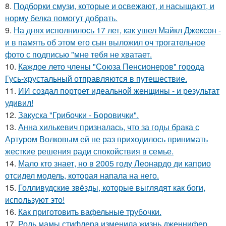
8.
Подборки смузи, которые и освежают, и насыщают, и
норму белка помогут добрать.
9.
На днях исполнилось 17 лет, как ушел Майкл Джексон -
и в память об этом его сын выложил оч трогательное
фото с подписью "мне тебя не хватает.
10.
Каждое лето члены "Союза Пенсионеров" города
Гусь-хрустальный отправляются в путешествие.
11.
ИИ создал портрет идеальной женщины - и результат
удивил!
12.
Закуска "Грибочки - Боровички".
13.
Анна хилькевич призналась, что за годы брака с
Артуром Волковым ей не раз приходилось принимать
жесткие решения ради спокойствия в семье.
14.
Мало кто знает, но в 2005 году Леонардо ди каприо
отсидел модель, которая напала на него.
15.
Голливудские звёзды, которые выглядят как боги,
используют это!
16.
Как приготовить вафельные трубочки.
17.
Роль мамы стифлера изменила жизнь дженнифер