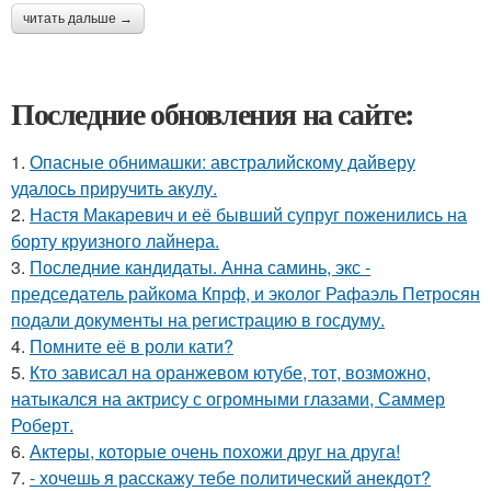
читать дальше →
Последние обновления на сайте:
1.
Опасные обнимашки: австралийскому дайверу
удалось приручить акулу.
2.
Настя Макаревич и её бывший супруг поженились на
борту круизного лайнера.
3.
Последние кандидаты. Анна саминь, экс -
председатель райкома Кпрф, и эколог Рафаэль Петросян
подали документы на регистрацию в госдуму.
4.
Помните её в роли кати?
5.
Кто зависал на оранжевом ютубе, тот, возможно,
натыкался на актрису с огромными глазами, Саммер
Роберт.
6.
Актеры, которые очень похожи друг на друга!
7.
- хочешь я расскажу тебе политический анекдот?