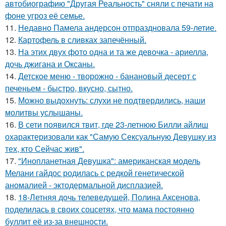
автобиографию "Другая Реальность" сняли с печати на
фоне угроз её семье.
11.
Недавно Памела андерсон отпраздновала 59-летие.
12.
Картофель в сливках запечённый.
13.
На этих двух фото одна и та же девочка - ариелла,
дочь джигана и Оксаны.
14.
Детское меню - творожно - банановый десерт с
печеньем - быстро, вкусно, сытно.
15.
Можно выдохнуть: слухи не подтвердились, наши
молитвы услышаны.
16.
В сети появился твит, где 23-летнюю Билли айлиш
охарактеризовали как "Самую Сексуальную Девушку из
тех, кто Сейчас жив".
17.
"Инопланетная Девушка": американская модель
Мелани гайдос родилась с редкой генетической
аномалией - эктодермальной дисплазией.
18.
18-Летняя дочь телеведущей, Полина Аксенова,
поделилась в своих соцсетях, что мама постоянно
буллит её из-за внешности.