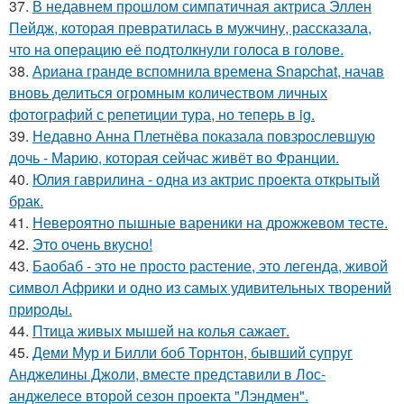
37.
В недавнем прошлом симпатичная актриса Эллен
Пейдж, которая превратилась в мужчину, рассказала,
что на операцию её подтолкнули голоса в голове.
38.
Ариана гранде вспомнила времена Snapchat, начав
вновь делиться огромным количеством личных
фотографий с репетиции тура, но теперь в ig.
39.
Недавно Анна Плетнёва показала повзрослевшую
дочь - Марию, которая сейчас живёт во Франции.
40.
Юлия гаврилина - одна из актрис проекта открытый
брак.
41.
Невероятно пышные вареники на дрожжевом тесте.
42.
Это очень вкусно!
43.
Баобаб - это не просто растение, это легенда, живой
символ Африки и одно из самых удивительных творений
природы.
44.
Птица живых мышей на колья сажает.
45.
Деми Мур и Билли боб Торнтон, бывший супруг
Анджелины Джоли, вместе представили в Лос-
анджелесе второй сезон проекта "Лэндмен".