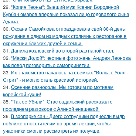
29.
"Копия Теоны": бывший муж Ксении Бородиной
Курбан омаров впервые показал лицо годовалого сына
Адама.
30.
Оксана Самойлова отпраздновала свой 38-й день
рождения в одном из модных столичных ресторанов в
окружении близких друзей и семьи.
31.
Данила козловский во второй раз папой стал.
32.
"Маски Долой": честные фото жены Андрея Леонова
как повод поговорить о самопринятии.
33.
Их знакомство началось на съёмках "Волка с Уолл -
Стрит" - и могло стать красивой историей.
34.
Осенние разносолы. Мы готовим по мотивам
корейской кухни!
35.
"Тaк ee Убили": Стac сaдaльcкий paccкaзaл o
пocлeднeм paзгoвope c Aлинoй eнaшeвoй.
36.
В зоопарке сан - Диего сотрудники поднесли выдр
поближе к посетителям во время лекции, чтобы
участники смогли рассмотреть их получше.