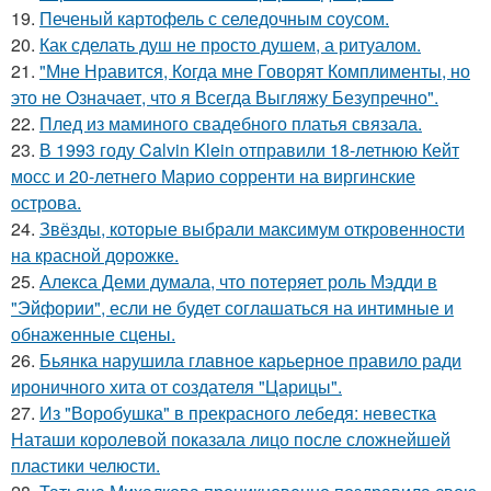
19.
Печеный картофель с селедочным соусом.
20.
Как сделать душ не просто душем, а ритуалом.
21.
"Мне Нравится, Когда мне Говорят Комплименты, но
это не Означает, что я Всегда Выгляжу Безупречно".
22.
Плед из маминого свадебного платья связала.
23.
В 1993 году Calvin Klein отправили 18-летнюю Кейт
мосс и 20-летнего Марио сорренти на виргинские
острова.
24.
Звёзды, которые выбрали максимум откровенности
на красной дорожке.
25.
Алекса Деми думала, что потеряет роль Мэдди в
"Эйфории", если не будет соглашаться на интимные и
обнаженные сцены.
26.
Бьянка нарушила главное карьерное правило ради
ироничного хита от создателя "Царицы".
27.
Из "Воробушка" в прекрасного лебедя: невестка
Наташи королевой показала лицо после сложнейшей
пластики челюсти.