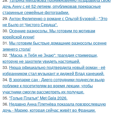
28.
Татьяна Михалкова проникновенно поздравила свою
дочь Анну с её 52-летием, опубликовав прекрасные
старинные семейные фотографии.
29.
Антон Филипенко о романе с Ольгой Бузовой - "Это
не Было от Чистого Сердца".
30.
Осенние разносолы. Мы готовим по мотивам
корейской кухни!
31.
Мы готовим быстрые домашние разносолы осенне
зимнего стола!
32.
"Маска, я Тебя не Знаю": трагедия стримерши,
которую не захотели увидеть настоящей.
33.
Нюша официально подтвердила новый роман - её
избранником стал музыкант и диджей Влад ханецкий.
34.
В зоопарке сан - Диего сотрудники поднесли выдр
поближе к посетителям во время лекции, чтобы
участники смогли рассмотреть их получше.
35.
"Голые Платья" Met Gala 2026.
36.
Недавно Анна Плетнёва показала повзрослевшую
дочь - Марию, которая сейчас живёт во Франции.