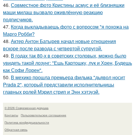
46.
Совместное фото Кристины асмус и её близняшки
маши милаш вызвало оживлённую реакцию
подписчиков.
47.
Когда выкладываешь фото с вопросом "я похожа на
Марго Робби?
48.
Актер Антон Батырев начал новые отношения
вскоре после развода с четвертой супругой.
49.
В годах так 80-х в советских столовых, можно было
увидеть такой лозунг: "Ешь Картошку, лук и Хрен, Будешь
как Софи Лорен".
50.
В мехико прошла премьера фильма "дьявол носит
Prada 2", который представили исполнительницы
главных ролей Мэрил стрип и Энн хэтэуэй.
© 2026 Современная девушка
Контакты
Пользовательское соглашение
Политика конфидециальности
Обратная связь