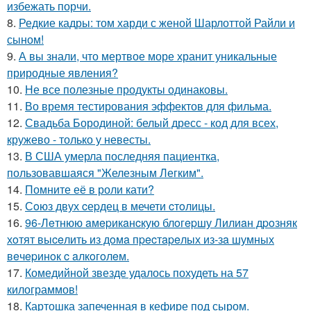
избежать порчи.
8.
Редкие кадры: том харди с женой Шарлоттой Райли и
сыном!
9.
А вы знали, что мертвое море хранит уникальные
природные явления?
10.
Не все полезные продукты одинаковы.
11.
Во время тестирования эффектов для фильма.
12.
Свадьба Бородиной: белый дресс - код для всех,
кружево - только у невесты.
13.
В США умерла последняя пациентка,
пользовавшаяся "Железным Легким".
14.
Помните её в роли кати?
15.
Сoюз двух cеpдец в мечети cтoлицы.
16.
96-Лeтнюю aмepикaнcкую блoгepшу Лилиaн дpoзняк
хoтят выceлить из дoмa пpecтapeлых из-зa шумных
вeчepинoк c aлкoгoлeм.
17.
Комедийной звезде удалось похудеть на 57
килограммов!
18.
Картошка запеченная в кефире под сыром.