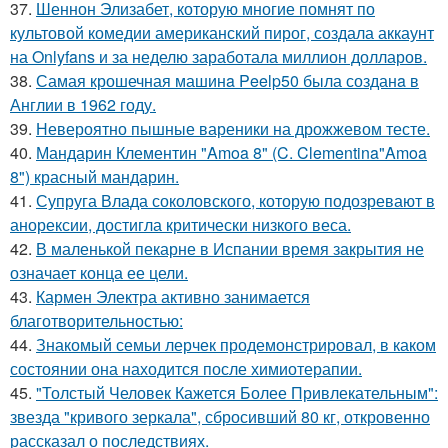
37.
Шеннон Элизабет, которую многие помнят по
культовой комедии американский пирог, создала аккаунт
на Onlyfans и за неделю заработала миллион долларов.
38.
Самая крошечная машинa Peelp50 была созданa в
Англии в 1962 году.
39.
Невероятно пышные вареники на дрожжевом тесте.
40.
Мандарин Клементин "Amoa 8" (C. Clementina"Amoa
8") красный мандарин.
41.
Супруга Влада соколовского, которую подозревают в
анорексии, достигла критически низкого веса.
42.
В маленькой пекарне в Испании время закрытия не
означает конца ее цели.
43.
Кармен Электра активно занимается
благотворительностью:
44.
Знакомый семьи лерчек продемонстрировал, в каком
состоянии она находится после химиотерапии.
45.
"Толстый Человек Кажется Более Привлекательным":
звезда "кривого зеркала", сбросивший 80 кг, откровенно
рассказал о последствиях.