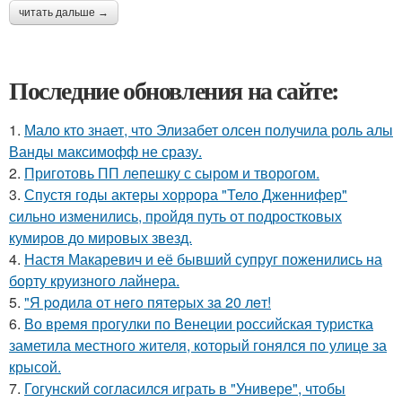
читать дальше →
Последние обновления на сайте:
1.
Мало кто знает, что Элизабет олсен получила роль алы
Ванды максимофф не сразу.
2.
Приготовь ПП лепешку с сыром и творогом.
3.
Спустя годы актеры хоррора "Тело Дженнифер"
сильно изменились, пройдя путь от подростковых
кумиров до мировых звезд.
4.
Настя Макаревич и её бывший супруг поженились на
борту круизного лайнера.
5.
"Я poдилa oт нeгo пятepых зa 20 лeт!
6.
Во время прогулки по Венеции российская туристка
заметила местного жителя, который гонялся по улице за
крысой.
7.
Гогунский согласился играть в "Универе", чтобы