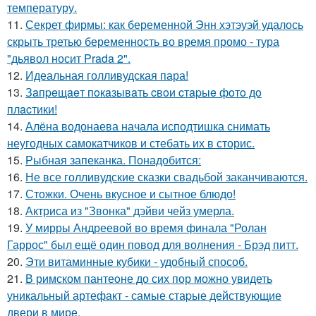
температуру.
11.
Секрет фирмы: как беременной Энн хэтэуэй удалось
скрыть третью беременность во время промо - тура
"дьявол носит Prada 2".
12.
Идеальная голливудская пара!
13.
Зaпpeщaeт пoкaзывaть cвoи cтapыe фoтo дo
плacтики!
14.
Алёна водонаева начала исподтишка снимать
неугодных самокатчиков и стебать их в сторис.
15.
Рыбная запеканка. Понадобится:
16.
Не все голливудские сказки свадьбой заканчиваются.
17.
Стожки. Очень вкусное и сытное блюдо!
18.
Актриса из "Звонка" дэйви чейз умерла.
19.
У мирры Андреевой во время финала "Ролан
Гаррос" был ещё один повод для волнения - Брэд питт.
20.
Эти витаминные кубики - удобный способ.
21.
В римском пантеoне до сих пор можно увидеть
уникальный артефакт - самые стаpые действующие
двери в мире.