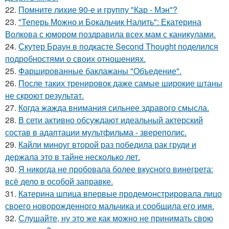
22.
Помните лихие 90-е и группу "Кар - Мэн"?
23.
"Теперь Можно и Бокальчик Налить": Екатерина
Волкова с юмором поздравила всех мам с каникулами.
24.
Скутер Браун в подкасте Second Thought поделился
подробностями о своих отношениях.
25.
Фаршированные баклажаны "Объедение".
26.
После таких тренировок даже самые широкие штаны
не скроют результат.
27.
Когда жажда внимания сильнее здравого смысла.
28.
В сети активно обсуждают идеальный актерский
состав в адаптации мультфильма - звереполис.
29.
Кайли миноуг второй раз победила рак груди и
держала это в тайне несколько лет.
30.
Я никогда не пробовала более вкусного винегрета:
всё дело в особой заправке.
31.
Катерина шпица впервые продемонстрировала лицо
своего новорожденного мальчика и сообщила его имя.
32.
Слушайте, ну это же как можно не принимать свою