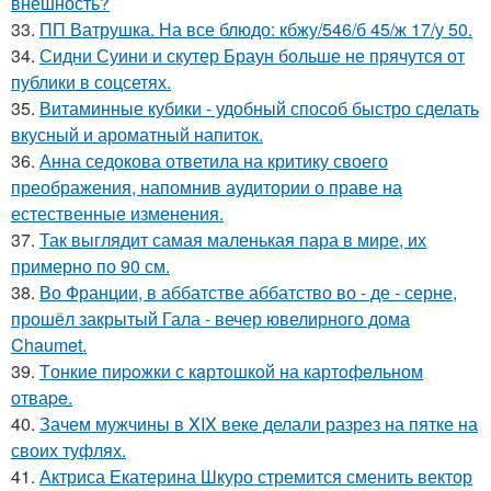
внешность?
33.
ПП Ватрушка. На все блюдо: кбжу/546/б 45/ж 17/у 50.
34.
Сидни Суини и скутер Браун больше не прячутся от
публики в соцсетях.
35.
Витаминные кубики - удобный способ быстро сделать
вкусный и ароматный напиток.
36.
Анна седокова ответила на критику своего
преображения, напомнив аудитории о праве на
естественные изменения.
37.
Так выглядит самая маленькая пара в мире, их
примерно по 90 см.
38.
Во Франции, в аббатстве аббатство во - де - серне,
прошёл закрытый Гала - вечер ювелирного дома
Chaumet.
39.
Tонкие пиpoжки с кaртoшкoй на картoфeльном
отваpe.
40.
Зачем мужчины в XIX веке делали разрез на пятке на
своих туфлях.
41.
Актриса Екатерина Шкуро стремится сменить вектор