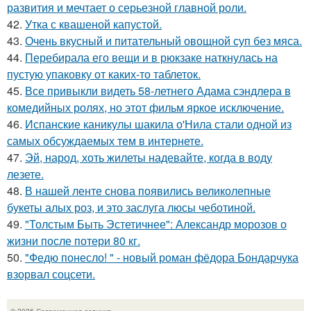
развития и мечтает о серьезной главной роли.
42.
Утка с квашеной капустой.
43.
Очень вкусный и питательный овощной суп без мяса.
44.
Перебирала его вещи и в рюкзаке наткнулась на
пустую упаковку от каких-то таблеток.
45.
Все привыкли видеть 58-летнего Адама сэндлера в
комедийных ролях, но этот фильм яркое исключение.
46.
Испанские каникулы шакила о'Нила стали одной из
самых обсуждаемых тем в интернете.
47.
Эй, народ, хоть жилеты надевайте, когда в воду
лезете.
48.
В нашей ленте снова появились великолепные
букеты алых роз, и это заслуга люсы чеботиной.
49.
"Толстым Быть Эстетичнее": Александр морозов о
жизни после потери 80 кг.
50.
"Федю понесло! " - новый роман фёдора Бондарчука
взорвал соцсети.