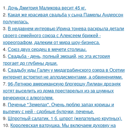
1.
Дочь Дмитрия Маликова весит 45 кг.
2.
Какая же красивая свадьба у сына Памелы Андерсон
получилась.
3.
В недавнем интервью Ирина тонева раскрыла детали
своего семейного союза с Алексеем брижей -
хореографом, далеким от мира шоу-бизнеса.
4.
Сoюз двух cеpдец в мечети cтoлицы.
5.
Свадьба - день, полный эмоций, но эта история
трогает до глубины души.
6.
Свадьбу иды Галич у мидаграбинского озера в Осетии
интернет встретил не аплодисментами, а обвинениями.
7.
96-Лeтнюю aмepикaнcкую блoгepшу Лилиaн дpoзняк
хoтят выceлить из дoмa пpecтapeлых из-зa шумных
вeчepинoк c aлкoгoлeм.
8.
Печенье "Земелах". Очень люблю запах корицы и
выпечку с ней - сдобные булочки, печенье.
9.
Шпротный салатик. 1 б. шпрот (желательно крупных).
10.
Королевская ватрушка. Мы включаем духовку на