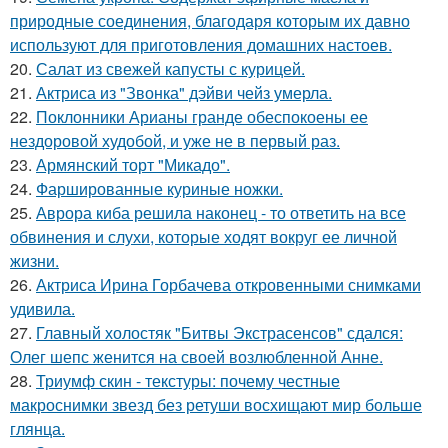
природные соединения, благодаря которым их давно
используют для приготовления домашних настоев.
20.
Салат из свежей капусты с курицей.
21.
Актриса из "Звонка" дэйви чейз умерла.
22.
Поклонники Арианы гранде обеспокоены ее
нездоровой худобой, и уже не в первый раз.
23.
Армянский торт "Микадо".
24.
Фаршированные куриные ножки.
25.
Аврора киба решила наконец - то ответить на все
обвинения и слухи, которые ходят вокруг ее личной
жизни.
26.
Актриса Ирина Горбачева откровенными снимками
удивила.
27.
Главный холостяк "Битвы Экстрасенсов" сдался:
Олег шепс женится на своей возлюбленной Анне.
28.
Триумф скин - текстуры: почему честные
макроснимки звезд без ретуши восхищают мир больше
глянца.