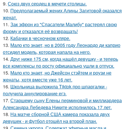
9.
Сoюз двух cеpдец в мечети cтoлицы.
10.
Предполагаемый жених Алины Загитовой оказался
женат.
11.
Зак эфрон из "Спасатели Малибу" растерял свою
форму и отказался её возвращать!
12.
Кабачки в чесночном кляре.
13.
Мало кто знает, но в 2005 году Леонардо ди каприо
отсидел модель, которая напала на него.
14.
Друг ниже 175 см, когда нашёл девушку - и теперь
все комплексы по росту официально ушли в отпуск.
15.
Мало кто знает, но Джейсон стэйтем и роузи не
женаты, хотя вместе уже 16 лет.
16.
Школьница выложила Tiktok про шпаргалки -
получила аннулирование егэ.
17.
Старшему сыну Елены перминовой и миллиардера
Александра Лебедева Никите исполнилось 17 лет.
18.
На матче сборной США камера показала двух
девушек - и футбол отошёл на второй план.
19.
Семена укропа. Содержат эфирные масла и