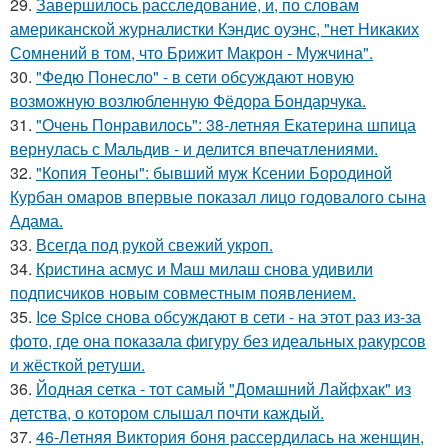
29.
Завершилось расследование, и, по словам
американской журналистки Кэндис оуэнс, "нет Никаких
Сомнений в том, что Брижит Макрон - Мужчина".
30.
"Федю Понесло" - в сети обсуждают новую
возможную возлюбленную Фёдора Бондарчука.
31.
"Очень Понравилось": 38-летняя Екатерина шпица
вернулась с Мальдив - и делится впечатлениями.
32.
"Копия Теоны": бывший муж Ксении Бородиной
Курбан омаров впервые показал лицо годовалого сына
Адама.
33.
Всегда под рукой свежий укроп.
34.
Кристина асмус и Маш милаш снова удивили
подписчиков новым совместным появлением.
35.
Ice Spice снова обсуждают в сети - на этот раз из-за
фото, где она показала фигуру без идеальных ракурсов
и жёсткой ретуши.
36.
Йодная сетка - тот самый "Домашний Лайфхак" из
детства, о котором слышал почти каждый.
37.
46-Летняя Виктория боня рассердилась на женщин,