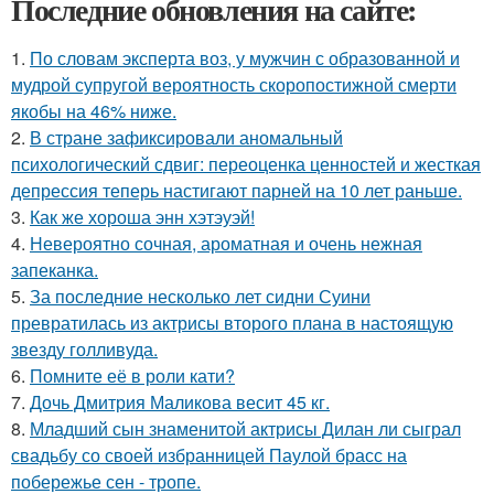
Последние обновления на сайте:
1.
По словам эксперта воз, у мужчин с образованной и
мудрой супругой вероятность скоропостижной смерти
якобы на 46% ниже.
2.
В стране зафиксировали аномальный
психологический сдвиг: переоценка ценностей и жесткая
депрессия теперь настигают парней на 10 лет раньше.
3.
Как же хороша энн хэтэуэй!
4.
Невероятно сочная, ароматная и очень нежная
запеканка.
5.
За последние несколько лет сидни Суини
превратилась из актрисы второго плана в настоящую
звезду голливуда.
6.
Помните её в роли кати?
7.
Дочь Дмитрия Маликова весит 45 кг.
8.
Младший сын знаменитой актрисы Дилан ли сыграл
свадьбу со своей избранницей Паулой брасс на
побережье сен - тропе.