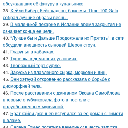
обсуждавших её фигуру в купальнике.
38.
Хейли бибер, Кейт хадсон, бэкхэмы: Time 100 Gala
собрал лучшие образы весны.
39.
В маленькой пекарне в Испании время закрытия не
означает конца ее цели.
40.
"Лучше бы и Дальше Продолжала их Прятать": в сети
обсудили внешность сыновей Шерон стоун.
41.
Глазунья в кабачках.
42.
Тушенка в домашних условиях.
43.
Творожный торт суфле.
44.
Закуска из плавленого сырка, моркови и яиц.
45.
Энн хэтэуэй откровенно рассказала о борьбе с
дисморфией тела.
46.
После расставания с джиганом Оксана Самойлова
впервые опубликовала фото в постели с
полуобнаженным мужчиной.
47.
Брат кайли дженнер вступился за её роман с Тимоти
шаламе.
48.
Селена Гомес посетила вечеринку в честь запуска