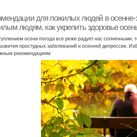
омендации для пожилых людей в осенне-
илым людям, как укрепить здоровье осен
туплением осени погода все реже радует нас солнечными, 
развития простудных заболеваний и осенней депрессии. Изб
жным рекомендациям: