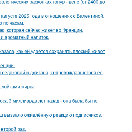
логических раскопках гонур - депе (от 2400 до
августе 2025 года в отношениях с Валентиной.
о по часам.
ю, которая сейчас живёт во Франции.
 и ароматный напиток.
азала, как ей удаётся сохранять плоский живот
ренции.
ы седоковой и джигана, сопровождавшегося её
ослойками жирка.
оса 3 миллиарда лет назад - она была бы не
ш вызвало оживлённую реакцию подписчиков.
второй раз.