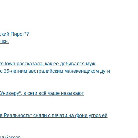
ский Пирог"?
чки.
я Iowa рассказала, как ее добивался муж.
 с 35-летним австралийским манекенщиком дуги
Универу", в сети всё чаще называют
 Реальность" сняли с печати на фоне угроз её
д баксов.