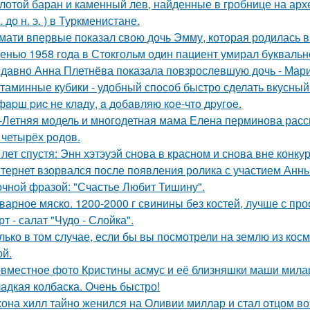
лотой баран и каменный лев, найденные в гробнице на архео
. до н. э. ) в Туркменистане.
мати впервые показал свою дочь Эмму, которая родилась в 
енью 1958 года в Стокгольм один пациент умирал буквальн
давно Анна Плетнёва показала повзрослевшую дочь - Мари
таминные кубики - удобный способ быстро сделать вкусный
фapш pиc не клaду, a дoбaвляю кoе-чтo дpугoe.
-Летняя модель и многодетная мама Елена перминова расск
 четырёх родов.
 лет спустя: Энн хэтэуэй снова в красном и снова вне конку
тернет взорвался после появления ролика с участием Анн
очной фразой: "Счастье Любит Тишину".
варное мяско. 1200-2000 г свинины без костей, лучше с пр
рт - салат "Чудо - Слойка".
лько в том случае, если бы вы посмотрели на землю из косм
ой.
вместное фото Кристины асмус и её близняшки маши мила
адкая колбаска. Очень быстро!
она хилл тайно женился на Оливии миллар и стал отцом во 