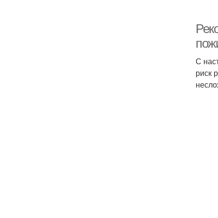
Рек
пож
С нас
риск 
несло