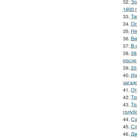
32.
Зо
1600 г
33.
Ти
34.
Ос
35.
Не
36.
Ви
37.
B 
38.
39
после
39.
20
40.
Ин
загад
41.
От
42.
То
43.
То
голуб
44.
Со
45.
Сл
46.
Дж