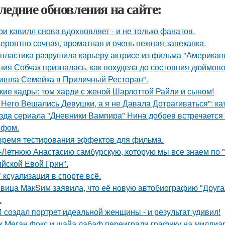
ледние обновления на сайте:
ри кавилл снова вдохновляет - и не только фанатов.
ероятно сочная, ароматная и очень нежная запеканка.
 пластика разрушила карьеру актрисе из фильма "Американ
ния Собчак призналась, как похудела до состояния дюймово
ишла Семейка в Приличный Ресторан".
кие кадры: том харди с женой Шарлоттой Райли и сыном!
 Него Вешались Девушки, а я не Давала Дотрагиваться": кат
здa сериала "Дневники Вампира" Нина добрев встречается
ефом.
время тестирования эффектов для фильма.
-Летнюю Анастасию самбурскую, которую мы все знаем по "
ийской Евой Грин".
* ксуализация в спорте всё.
вица MакSим заявила, что её новую автобиографию "Другая
.
 создал портрет идеальной женщины - и результат удивил!
к Меган Фокс и шайа лабаф переиграли графику на миллиар