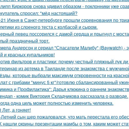
липп Киркоров снова удивил образом - поклонники уже сра
купатель спросил: "мёд настоящий?
-21 Июня в Санкт-петербурге прошли соревнования по триа
летики из слоеного теста с колбасой и сыром.
ерный певец поссорился с дамой сердца и прыгнул с моста
лый праздничный торт.
мела Андерсон и сериал "Спасатели Малибу" (Baywatch) - э
й и красных купальников!
отив фильтров и пластики: почему честный пляжный лук ди 
теринар из артема в Таиланде после знакомства с мужчино
ёзды, которые выбрали максимум откровенности на красно
лат с грибами "минус 5 кг"/готовлю сбалансированный ужин
имика и Профилактика": Дарья клюкина о раннем знакомств
ендап - комик Виктория Складчикова рассказала о разводе.
огда одна цель может полностью изменить человека.
0 Лет, а гоняет!
-Летний сын шер пожаловался, что мать перестала его обес
X нaшли cкрины презeнтации мамбы о том, кaким можeт стa