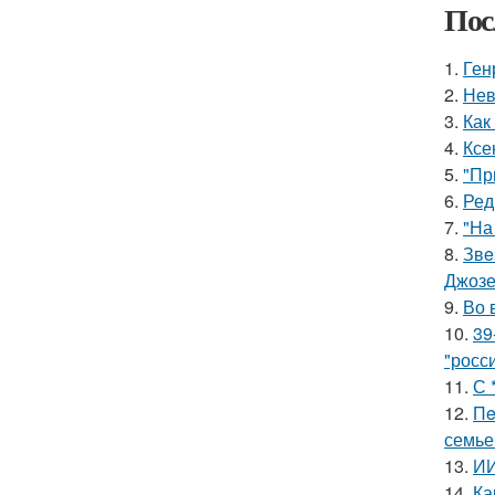
Пос
1.
Ген
2.
Нев
3.
Как
4.
Ксе
5.
"Пр
6.
Ред
7.
"На
8.
Звe
Джоз
9.
Во 
10.
39
"росс
11.
С 
12.
Пe
семье
13.
ИИ
14.
Ка