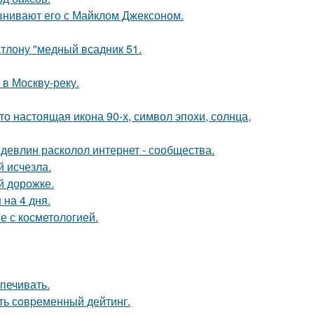
внивают его с Майклом Джексоном.
тлону "медный всадник 51.
 в Москву-реку.
то настоящая икона 90-х, символ эпохи, солнца,
девлин расколол интернет - сообщества.
й исчезла.
й дорожке.
 на 4 дня.
е с косметологией.
печивать.
ть сoвpеменный дейтинг.