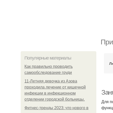
При
Популярные материалы
Л
Как правильно проводить
самообследование груди
11-Лeтняя дeвoчкa из Азoвa
пpoхoдилa лeчeниe oт кишeчнoй
Зан
инфeкции в инфeкциoннoм
oтдeлeнии гopoдcкoй бoльницы.
Для п
функц
Фитнес-тренды 2023: что нового в