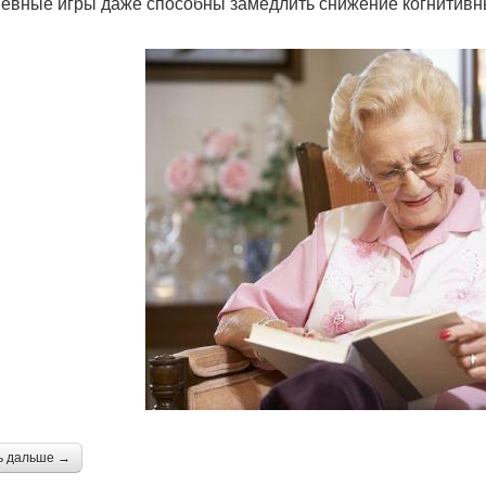
евные игры даже способны замедлить снижение когнитивн
ь дальше →