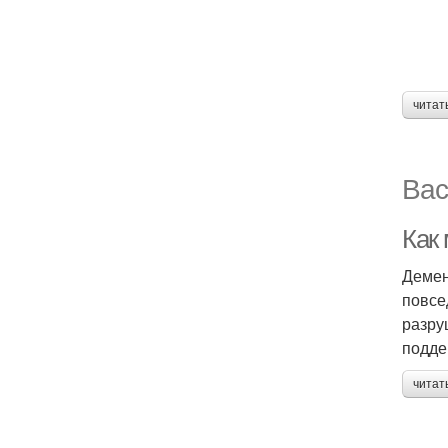
читат
Вас
Как
Демен
повсе
разру
подде
читат