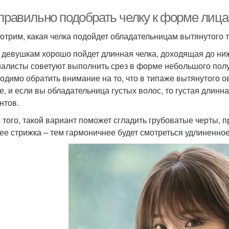
 правильно подобрать челку к форме лиц
отрим, какая челка подойдет обладательницам вытянутого 
 девушкам хорошо пойдет длинная челка, доходящая до ни
алисты советуют выполнить срез в форме небольшого полук
одимо обратить внимание на то, что в типаже вытянутого о
е, и если вы обладательница густых волос, то густая длинн
нтов.
 того, такой вариант поможет сгладить грубоватые черты, п
ее стрижка – тем гармоничнее будет смотреться удлиненное