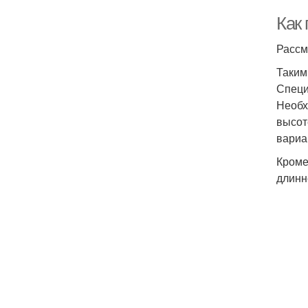
Как
Рассм
Таким
Специ
Необх
высот
вариа
Кроме
длинн