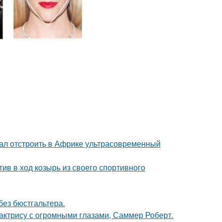
щал отстроить в Африке ультрасовременный
ив в ход козырь из своего спортивного
без бюстгальтера.
 актрису с огромными глазами, Саммер Роберт.