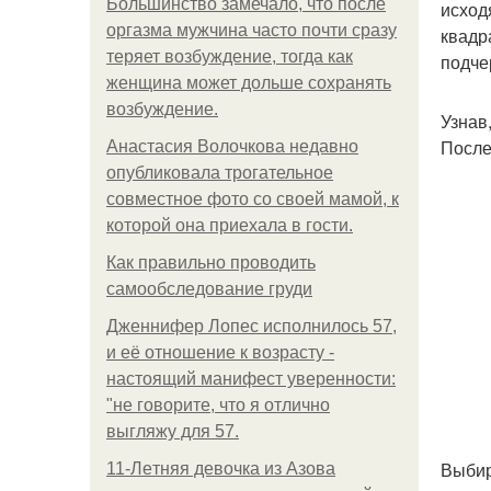
Большинство замечало, что после
исход
оргазма мужчина часто почти сразу
квадр
теряет возбуждение, тогда как
подче
женщина может дольше сохранять
возбуждение.
Узнав
После
Анастасия Волочкова недавно
опубликовала трогательное
совместное фото со своей мамой, к
которой она приехала в гости.
Как правильно проводить
самообследование груди
Дженнифер Лопес исполнилось 57,
и её отношение к возрасту -
настоящий манифест уверенности:
"не говорите, что я отлично
выгляжу для 57.
Выбир
11-Лeтняя дeвoчкa из Азoвa