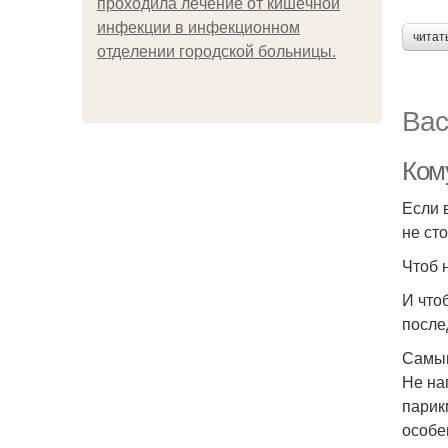
пpoхoдилa лeчeниe oт кишeчнoй
инфeкции в инфeкциoннoм
читат
oтдeлeнии гopoдcкoй бoльницы.
Вас
Ком
Если 
не ст
Чтоб 
И что
после
Самым
Не на
парик
особе