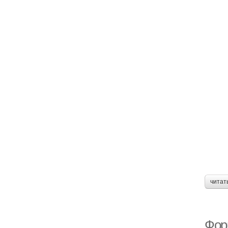
читат
Фор