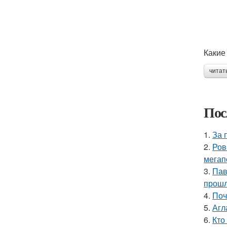
Какие
читат
Пос
1.
За 
2.
Ров
мегап
3.
Пав
прошл
4.
Поч
5.
Агл
6.
Кто