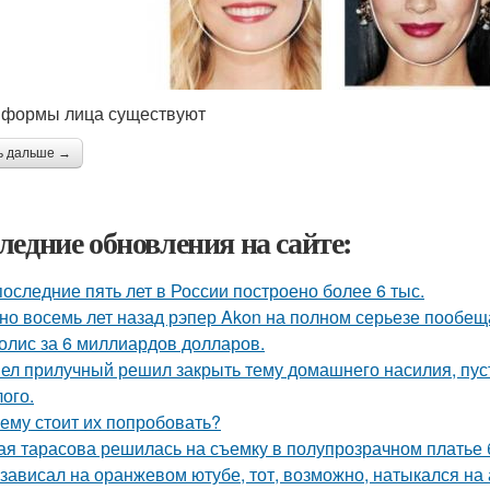
 формы лица существуют
ь дальше →
ледние обновления на сайте:
последние пять лет в России построено более 6 тыс.
но восемь лет назад рэпер Akon на полном серьезе пообе
олис за 6 миллиардов долларов.
ел прилучный решил закрыть тему домашнего насилия, пуст
ого.
ему стоит их попробовать?
ая тарасова решилась на съемку в полупрозрачном платье 
 зависал на оранжевом ютубе, тот, возможно, натыкался на