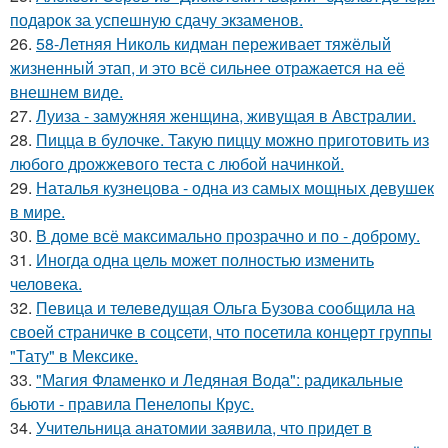
подарок за успешную сдачу экзаменов.
26.
58-Летняя Николь кидман переживает тяжёлый
жизненный этап, и это всё сильнее отражается на её
внешнем виде.
27.
Луиза - замужняя женщина, живущая в Австралии.
28.
Пицца в булочке. Такую пиццу можно приготовить из
любого дрожжевого теста с любой начинкой.
29.
Наталья кузнецова - одна из самых мощных девушек
в мире.
30.
В доме всё максимально прозрачно и по - доброму.
31.
Иногда одна цель может полностью изменить
человека.
32.
Певица и телеведущая Ольга Бузова сообщила на
своей страничке в соцсети, что посетила концерт группы
"Тату" в Мексике.
33.
"Магия Фламенко и Ледяная Вода": радикальные
бьюти - правила Пенелопы Крус.
34.
Учительница анатомии заявила, что придет в