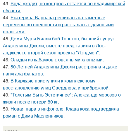
43.
Вода уходит, но контроль остаётся во владимирской
области.
44.
Екатерина Варнава решилась на заметные
перемены во внешности и рассталась с длинными
волосами.
45.
Деми Мур и Билли боб Торнтон, бывший супруг
Анджелины Джоли, вместе представили в Лос-
анджелесе второй сезон проекта "Лэндмен".
46.
Оладьи из кабачков с овсяными хлопьями.
47.
50-Летней Анджелины Джоли расстроила и даже
напугала фанатов.
48.
В Киржаче приступили к комплексному
восстановлению улиц Свердлова и прибрежной.
49.
"Толстым Быть Эстетичнее": Александр морозов о
жизни после потери 80 кг.
50.
Новая пара в инфополе: Клава кока подтвердила
роман с Дима Масленников.