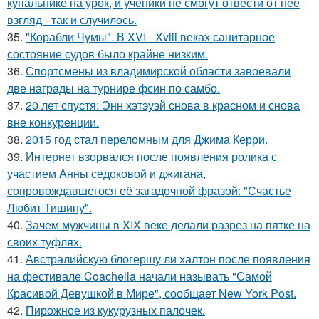
купальнике на урок, и ученики не смогут отвести от неё
взгляд - так и случилось.
35.
"Корабли Чумы". В XVI - Xviii веках санитарное
состояние судов было крайне низким.
36.
Спортсмены из владимирской области завоевали
две награды на турнире фсин по самбо.
37.
20 лет спустя: Энн хэтэуэй снова в красном и снова
вне конкуренции.
38.
2015 год стал переломным для Джима Керри.
39.
Интернет взорвался после появления ролика с
участием Анны седоковой и джигана,
сопровождавшегося её загадочной фразой: "Счастье
Любит Тишину".
40.
Зачем мужчины в XIX веке делали разрез на пятке на
своих туфлях.
41.
Австралийскую блогершу ли халтон после появления
на фестивале Coachella начали называть "Самой
Красивой Девушкой в Мире", сообщает New York Post.
42.
Пирожное из кукурузных палочек.