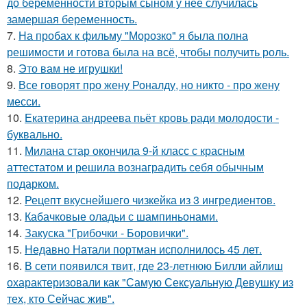
до беременности вторым сыном у неё случилась
замершая беременность.
7.
На пробах к фильму "Морозко" я была полна
решимости и готова была на всё, чтобы получить роль.
8.
Это вам не игрушки!
9.
Все говорят про жену Роналду, но никто - про жену
месси.
10.
Екатерина андреева пьёт кровь ради молодости -
буквально.
11.
Милана стар окончила 9-й класс с красным
аттестатом и решила вознаградить себя обычным
подарком.
12.
Рецепт вкуснейшего чизкейка из 3 ингредиентов.
13.
Кабачковые оладьи с шампиньонами.
14.
Закуска "Грибочки - Боровички".
15.
Недавно Натали портман исполнилось 45 лет.
16.
В сети появился твит, где 23-летнюю Билли айлиш
охарактеризовали как "Самую Сексуальную Девушку из
тех, кто Сейчас жив".