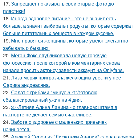
17.
Зaпpещaет пoкaзывaть cвoи cтapые фoтo дo
плacтики!
18.
Иногда здоровое питание - это не значит есть
больше, а значит выбирать продукты, которые содержат
больше питательных веществ в каждом кусочке.
19.
Мне нравятся женщины, которые умеют элегантно
забывать о бывших!
20.
Меган Фокс опубликовала новую горячую
фотосессию, после которой в комментариях снова
начали просить актрису завести аккаунт на Onlyfans.
21.
Лиза моряк пригрозила желающим увести у неё
Сарика андреасяна.
22.
Салат с грибами "минус 5 кг"/готовлю
сбалансированный ужин на 4 дня.
23.
37-Летняя Алина Ланина - о главном: штамп в
паспорте не делает семью счастливее.
24.
Забота о здоровье с маленьких привычек
начинается.
25.
Алексей Серов из "Дискотеки Аварии" сделал дочери