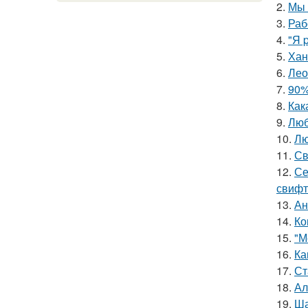
2.
Мы 
3.
Раб
4.
"Я 
5.
Хан
6.
Лео
7.
90%
8.
Как
9.
Люб
10.
Лю
11.
Св
12.
Се
свифт
13.
Ан
14.
Ко
15.
"М
16.
Ка
17.
Ст
18.
Ал
19.
Ша