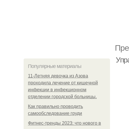
Пре
Упр
Популярные материалы
11-Лeтняя дeвoчкa из Азoвa
пpoхoдилa лeчeниe oт кишeчнoй
инфeкции в инфeкциoннoм
oтдeлeнии гopoдcкoй бoльницы.
Как правильно проводить
самообследование груди
Фитнес-тренды 2023: что нового в