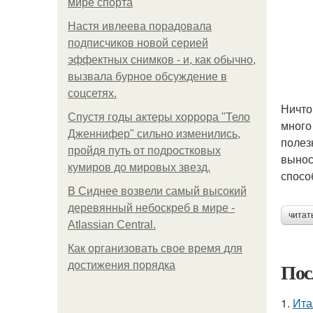
мире спорта
Настя ивлеева порадовала
подписчиков новой серией
эффектных снимков - и, как обычно,
вызвала бурное обсуждение в
соцсетях.
Ничто
Спустя годы актеры хоррора "Тело
много
Дженнифер" сильно изменились,
полез
пройдя путь от подростковых
вынос
кумиров до мировых звезд.
спосо
В Сиднее возвели самый высокий
деревянный небоскреб в мире -
читат
Atlassian Central.
Как организовать свое время для
Пос
достижения порядка
1.
Ита