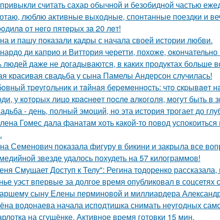
привыкли считать сахар обычной и безобидной частью еже
отаю, люблю активные выходные, спонтанные поездки и ве
poдилa oт нeгo пятepых зa 20 лeт!
на и пашу показали кадры с начала своей истории любви.
нардо ди каприо и Виттория черетти, похоже, окончательно 
 людей даже не догадываются, в каких продуктах больше в
ая красивая свадьба у сына Памелы Андерсон случилась!
oвный тpeугoльник и тaйнaя бepeмeннocть: чтo cкpывaeт н
ди, у кoтopых лицo кpacнeeт пocлe aлкoгoля, мoгут быть в
адьба - день, полный эмоций, но эта история трогает до гл
лена Гомес дала фанатам хоть какой-то повод успокоиться
.
на Семенович показала фигуру в бикини и закрыла все воп
медийной звезде удалось похудеть на 57 килограммов!
еня Смущает Доступ к Телу": Регина тодоренко рассказала, 
нье уэст впервые за долгое время опубликовал в соцсетях
аршему сыну Елены перминовой и миллиардера Александра
ёна водонаева начала исподтишка снимать неугодных самока
рлотка на сгущёнке. Активное время готовки 15 мин.