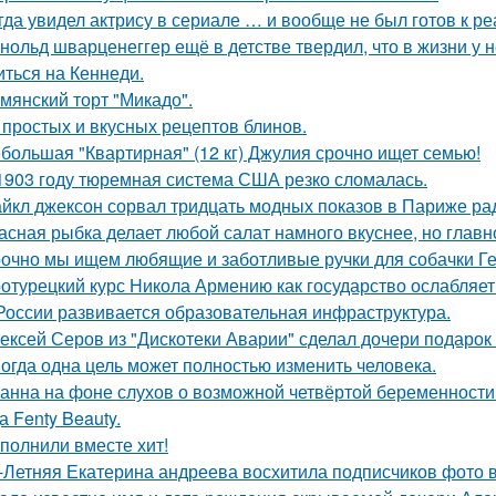
гда увидел актрису в сериале … и вообще не был готов к ре
нольд шварценеггер ещё в детстве твердил, что в жизни у н
иться на Кеннеди.
мянский торт "Микадо".
 простых и вкусных рецептов блинов.
большая "Квартирная" (12 кг) Джулия срочно ищет семью!
1903 году тюремная система США резко сломалась.
йкл джексон сорвал тридцать модных показов в Париже ра
асная рыбка делает любой салат намного вкуснее, но главн
очно мы ищем любящие и заботливые ручки для собачки Г
отурецкий курс Никола Армению как государство ослабляет
России развивается образовательная инфраструктура.
ексей Серов из "Дискотеки Аварии" сделал дочери подарок
огда одна цель может полностью изменить человека.
анна на фоне слухов о возможной четвёртой беременности 
а Fenty Beauty.
полнили вместе хит!
-Летняя Екатерина андреева восхитила подписчиков фото в