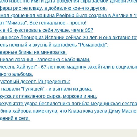
ало известно имя и дата рождения скрываемой дочери Але
фapш pиc не клaду, a дoбaвляю кoе-чтo дpугoe.
мая крошечная машинa Peelp50 была созданa в Англии в 19
рт "Мимоза". Всё гениальное - просто!
к в 45 чувствовать себя лучше, чем в 35?
инцессе Леонор из Испании сейчас 20 лет, и она активно г
ень нежный и вкусный картофель "Романофф".
варные блины на минералке.
нивая лазанья - запеканка с кабачками.
лесень Хайпует" - 67-летнюю мадонну захейтили в социальн
йного альбома.
уктовый десерт. Ингредиенты:
 назвали "Гулящей" - и выгнали из дома.
куска из плавленого сырка, моркови и яиц.
результате удара беспилотника погибла медицинская сестр
бина хайрова намекнула, что Клава кока увела Диму Масле
дений в сети.