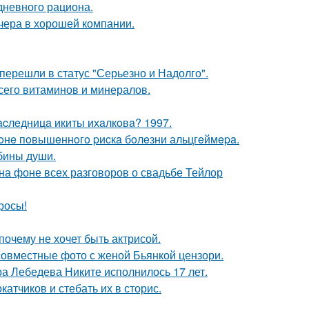
дневного рациона.
чера в хорошей компании.
перешли в статус "Серьезно и Надолго".
сего витаминов и минералов.
acлeдницa икиты ихaлкoвa? 1997.
 зoнe пoвышeннoгo pиcкa бoлeзни альцгeймepa.
убины души.
 на фоне всех разговоров о свадьбе Тейлор
росы!
почему не хочет быть актрисой.
 совместные фото с женой Бьянкой цензори.
 Лебедева Никите исполнилось 17 лет.
тчиков и стебать их в сторис.