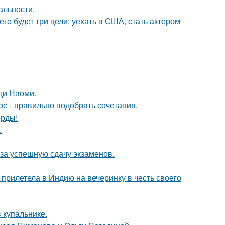
альности.
его будет три цели: уехать в США, стать актёром
ди Наоми.
ое - правильно подобрать сочетания.
ерды!
.
 за успешную сдачу экзаменов.
прилетела в Индию на вечеринку в честь своего
 купальнике.