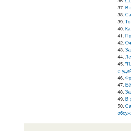
36.
Ст
37.
B 
38.
Са
39.
То
40.
Ка
41.
Пр
42.
Оч
43.
За
44.
Ле
45.
"П
студи
46.
Фр
47.
Её
48.
За
49.
В 
50.
Са
обсуж