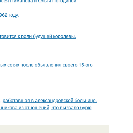
ксея Пиманова и Ольги Погодиной.
62 году.
отовится к роли будущей королевы.
ых сетях после объявления своего 15-ого
а, работавшая в александровской больнице.
нникова из отношений, что вызвало бурю