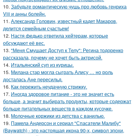
10.
Забудьте романтическую чушь про любовь генриха
Viii и анны болейн.
11.
Александр Головин, известный кадет Макаров,
делится семейным счастьем!
12.
Настя федько ответила хейтерам, которые
обсуждают её вес.
13.
"Меня Смущает Доступ к Телу": Регина тодоренко
рассказала, почему не хочет быть актрисой.
14.
Итальянский суп из курицы.
15.
Милана стар могла сыграть Алису … но роль
досталась Ане пересильд.
16.
Как пережить неудачную стрижку.
17.
Иногда здоровое питание - это не значит есть
больше, а значит выбирать продукты, которые содержат
больше питательных веществ в каждом кусочке.
18.
Молочные коржики из детства с ванилью.
19.
Памела Андерсон и сериал "Спасатели Малибу"
(Baywatch) - это настоящая икона 90-х, символ эпохи,