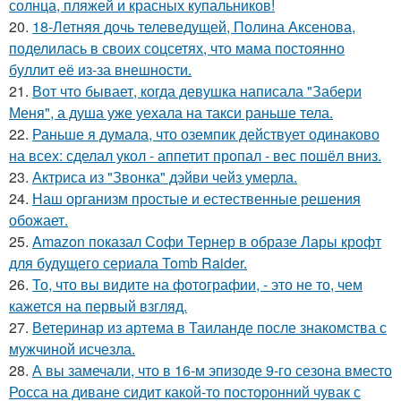
солнца, пляжей и красных купальников!
20.
18-Летняя дочь телеведущей, Полина Аксенова,
поделилась в своих соцсетях, что мама постоянно
буллит её из-за внешности.
21.
Вот что бывает, когда девушка написала "Забери
Меня", а душа уже уехала на такси раньше тела.
22.
Раньше я думала, что оземпик действует одинаково
на всех: сделал укол - аппетит пропал - вес пошёл вниз.
23.
Актриса из "Звонка" дэйви чейз умерла.
24.
Наш организм простые и естественные решения
обожает.
25.
Amazon показал Софи Тернер в образе Лары крофт
для будущего сериала Tomb Raider.
26.
То, что вы видите на фотографии, - это не то, чем
кажется на первый взгляд.
27.
Ветеринар из артема в Таиланде после знакомства с
мужчиной исчезла.
28.
А вы замечали, что в 16-м эпизоде 9-го сезона вместо
Росса на диване сидит какой-то посторонний чувак с