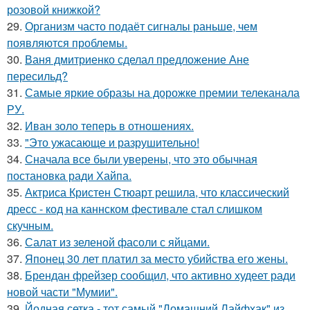
розовой книжкой?
29.
Организм часто подаёт сигналы раньше, чем
появляются проблемы.
30.
Ваня дмитриенко сделал предложение Ане
пересильд?
31.
Самые яркие образы на дорожке премии телеканала
РУ.
32.
Иван золо теперь в отношениях.
33.
"Это ужасающе и разрушительно!
34.
Сначала все были уверены, что это обычная
постановка ради Хайпа.
35.
Актриса Кристен Стюарт решила, что классический
дресс - код на каннском фестивале стал слишком
скучным.
36.
Салат из зеленой фасоли с яйцами.
37.
Японец 30 лет платил за место убийства его жены.
38.
Брендан фрейзер сообщил, что активно худеет ради
новой части "Мумии".
39.
Йодная сетка - тот самый "Домашний Лайфхак" из