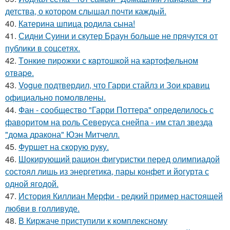
детства, о котором слышал почти каждый.
40.
Катерина шпица родила сына!
41.
Сидни Суини и скутер Браун больше не прячутся от
публики в соцсетях.
42.
Tонкие пиpoжки с кaртoшкoй на картoфeльном
отваpe.
43.
Vogue подтвердил, что Гарри стайлз и Зои кравиц
официально помолвлены.
44.
Фан - сообщество "Гарри Поттера" определилось с
фаворитом на роль Северуса снейпа - им стал звезда
"дома дракона" Юэн Митчелл.
45.
Фуршет на скорую руку.
46.
Шокирующий рацион фигуристки перед олимпиадой
состоял лишь из энергетика, пары конфет и йогурта с
одной ягодой.
47.
История Киллиан Мерфи - редкий пример настоящей
любви в голливуде.
48.
В Киржаче приступили к комплексному