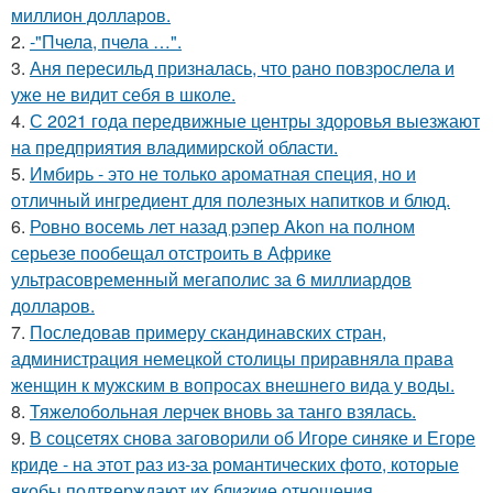
миллион долларов.
2.
-"Пчела, пчела …".
3.
Аня пересильд призналась, что рано повзрослела и
уже не видит себя в школе.
4.
С 2021 года передвижные центры здоровья выезжают
на предприятия владимирской области.
5.
Имбирь - это не только ароматная специя, но и
отличный ингредиент для полезных напитков и блюд.
6.
Ровно восемь лет назад рэпер Akon на полном
серьезе пообещал отстроить в Африке
ультрасовременный мегаполис за 6 миллиардов
долларов.
7.
Последовав примеру скандинавских стран,
администрация немецкой столицы приравняла права
женщин к мужским в вопросах внешнего вида у воды.
8.
Тяжелобольная лерчек вновь за танго взялась.
9.
В соцсетях снова заговорили об Игоре синяке и Егоре
криде - на этот раз из-за романтических фото, которые
якобы подтверждают их близкие отношения.