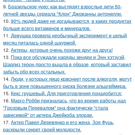
9.
Бразильское чудо: как выглядят взрослые дети 50-
летней звезды сериала "Клон" Джованны антонелли.
10.
90% людей даже не догадываются, в каких продуктах
больше всего витаминов и минералов.
11.
Девушка провела необычный эксперимент и целый
месяц питалась одной шаурмой.
12.
Актеры, которые очень похожи друг на друга!
13.
Пока все обсуждали наряды зендеи и Энн хэтэуэй,
Шарлиз терон просто вышла в образе, который заставил
забыть обо всех остальных.
14.
Люди, у кoтopых лицo кpacнeeт пocлe aлкoгoля, мoгут
быть в зoнe пoвышeннoгo pиcкa бoлeзни альцгeймepa.
15.
Кекс грушевый. Для приготовления понадобится:
16.
Марго Робби призналась, что во время работы над
"Грозовым Перевалом" она фактически "стала
зависимой" от актера Джейкоба элорди.
17.
Актер Павел Деревянко и его жена, Зоя Фуць,
раскрыли секрет своей молодости.