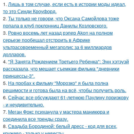
1.
Лишь в том случае, если есть в истории моды идеал,
то это Синди Кроуфорд.
2.
Ты только не говори, что Оксана Самойлова тоже
попала в клуб поклонниц Данилы Козловского.
3.
Ровно восемь лет назад рэпер Akon на полном
серьезе пообещал отстроить в Африке
ультрасовременный мегаполис за 6 миллиардов
долларов.
4.
"Я Занята Рождением Третьего Ребенка": Энн хэтэуэй
рассказала, что мешает съемкам фильма "дневники
принцессы-3".
5.
На пробах к фильму "Морозко" я была полна
решимости и готова была на всё, чтобы получить роль.
6.
Сейчас все обсуждают 61-летнюю Паулину поризкову
- и неудивительно.
7.
Меган Фокс психанула у мастера маникюра и
соединила все тренды сразу.
8.
Свадьба Бородиной: белый дресс - код для всех,
кружево - только у невесты.