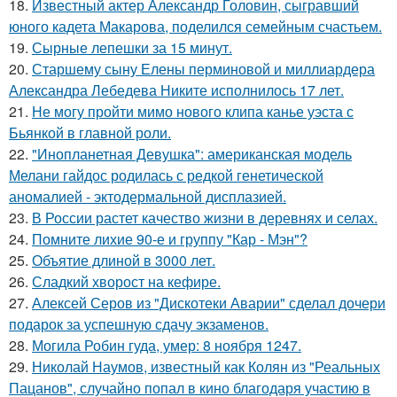
18.
Известный актер Александр Головин, сыгравший
юного кадета Макарова, поделился семейным счастьем.
19.
Сырные лепешки за 15 минут.
20.
Старшему сыну Елены перминовой и миллиардера
Александра Лебедева Никите исполнилось 17 лет.
21.
Не могу пройти мимо нового клипа канье уэста с
Бьянкой в главной роли.
22.
"Инопланетная Девушка": американская модель
Мелани гайдос родилась с редкой генетической
аномалией - эктодермальной дисплазией.
23.
В России растет качество жизни в деревнях и селах.
24.
Помните лихие 90-е и группу "Кар - Мэн"?
25.
Объятие длиной в 3000 лет.
26.
Сладкий хворост на кефире.
27.
Алексей Серов из "Дискотеки Аварии" сделал дочери
подарок за успешную сдачу экзаменов.
28.
Могила Робин гуда, умер: 8 ноября 1247.
29.
Николай Наумов, известный как Колян из "Реальных
Пацанов", случайно попал в кино благодаря участию в