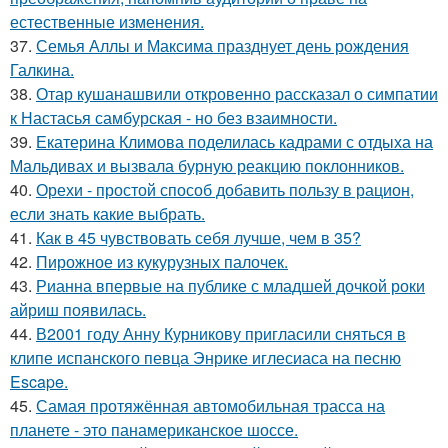
естественные изменения.
37.
Семья Аллы и Максима празднует день рождения
Галкина.
38.
Отар кушанашвили откровенно рассказал о симпатии
к Настасья самбурская - но без взаимности.
39.
Екатерина Климова поделилась кадрами с отдыха на
Мальдивах и вызвала бурную реакцию поклонников.
40.
Орехи - простой способ добавить пользу в рацион,
если знать какие выбрать.
41.
Как в 45 чувствовать себя лучше, чем в 35?
42.
Пирожное из кукурузных палочек.
43.
Рианна впервые на публике с младшей дочкой роки
айриш появилась.
44.
В2001 году Анну Курникову пригласили сняться в
клипе испанского певца Энрике иглесиаса на песню
Escape.
45.
Самая протяжённая автомобильная трасса на
планете - это панамериканское шоссе.