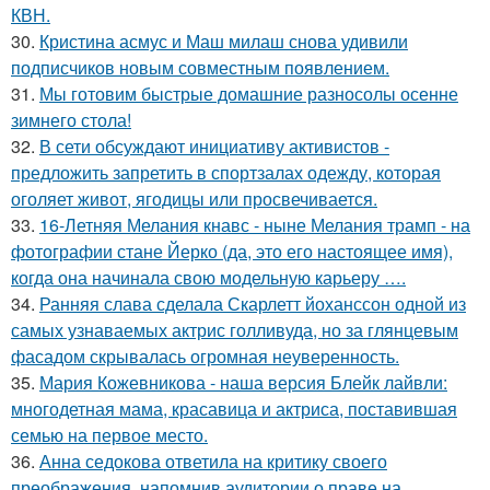
КВН.
30.
Кристина асмус и Маш милаш снова удивили
подписчиков новым совместным появлением.
31.
Мы готовим быстрые домашние разносолы осенне
зимнего стола!
32.
В сети обсуждают инициативу активистов -
предложить запретить в спортзалах одежду, которая
оголяет живот, ягодицы или просвечивается.
33.
16-Летняя Мелания кнавс - ныне Мелания трамп - на
фотографии стане Йерко (да, это его настоящее имя),
когда она начинала свою модельную карьеру ….
34.
Ранняя слава сделала Скарлетт йоханссон одной из
самых узнаваемых актрис голливуда, но за глянцевым
фасадом скрывалась огромная неуверенность.
35.
Мария Кожевникова - наша версия Блейк лайвли:
многодетная мама, красавица и актриса, поставившая
семью на первое место.
36.
Анна седокова ответила на критику своего
преображения, напомнив аудитории о праве на