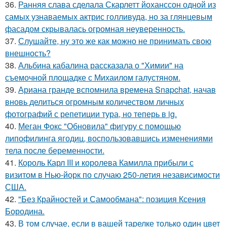
36.
Ранняя слава сделала Скарлетт йоханссон одной из
самых узнаваемых актрис голливуда, но за глянцевым
фасадом скрывалась огромная неуверенность.
37.
Слушайте, ну это же как можно не принимать свою
внешность?
38.
Альбина кабалина рассказала о "Химии" на
съемочной площадке с Михаилом галустяном.
39.
Ариана гранде вспомнила времена Snapchat, начав
вновь делиться огромным количеством личных
фотографий с репетиции тура, но теперь в ig.
40.
Меган Фокс "Обновила" фигуру с помощью
липофилинга ягодиц, воспользовавшись изменениями
тела после беременности.
41.
Король Карл III и королева Камилла прибыли с
визитом в Нью-йорк по случаю 250-летия независимости
США.
42.
"Без Крайностей и Самообмана": позиция Ксения
Бородина.
43.
В том случае, если в вашей тарелке только один цвет