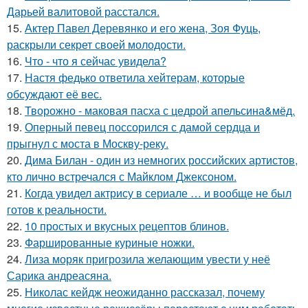
Дарьей валитовой расстался.
15.
Актер Павел Деревянко и его жена, Зоя Фуць,
раскрыли секрет своей молодости.
16.
Что - что я сейчас увидела?
17.
Настя федько ответила хейтерам, которые
обсуждают её вес.
18.
Творожно - маковая пасха с цедрой апельсина&мёд.
19.
Оперный певец поссорился с дамой сердца и
прыгнул с моста в Москву-реку.
20.
Дима Билан - один из немногих российских артистов,
кто лично встречался с Майклом Джексоном.
21.
Когда увидел актрису в сериале … и вообще не был
готов к реальности.
22.
10 простых и вкусных рецептов блинов.
23.
Фаршированные куриные ножки.
24.
Лиза моряк пригрозила желающим увести у неё
Сарика андреасяна.
25.
Николас кейдж неожиданно рассказал, почему