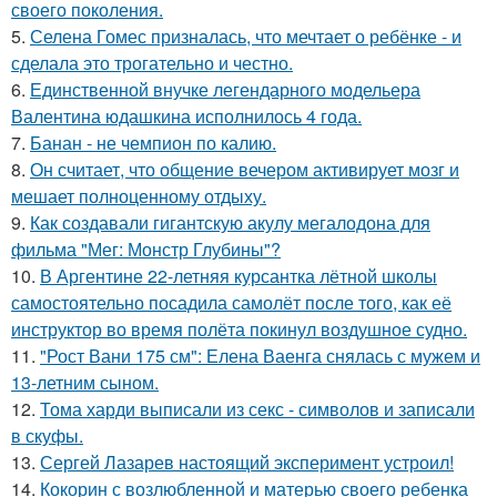
своего поколения.
5.
Селена Гомес призналась, что мечтает о ребёнке - и
сделала это трогательно и честно.
6.
Единственной внучке легендарного модельера
Валентина юдашкина исполнилось 4 года.
7.
Банан - не чемпион по калию.
8.
Он считает, что общение вечером активирует мозг и
мешает полноценному отдыху.
9.
Как создавали гигантскую акулу мегалодона для
фильма "Мег: Монстр Глубины"?
10.
В Аргентине 22-летняя курсантка лётной школы
самостоятельно посадила самолёт после того, как её
инструктор во время полёта покинул воздушное судно.
11.
"Рост Вани 175 см": Елена Ваенга снялась с мужем и
13-летним сыном.
12.
Тома харди выписали из секс - символов и записали
в скуфы.
13.
Сергей Лазарев настоящий эксперимент устроил!
14.
Кокорин с возлюбленной и матерью своего ребенка