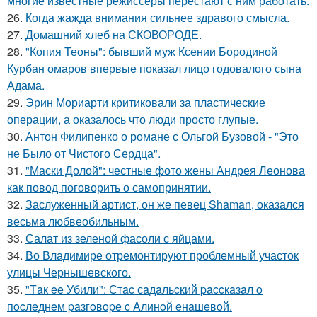
многие известные режиссёры перестают с ним работать.
26.
Когда жажда внимания сильнее здравого смысла.
27.
Домашний хлеб на СКОВОРОДЕ.
28.
"Копия Теоны": бывший муж Ксении Бородиной
Курбан омаров впервые показал лицо годовалого сына
Адама.
29.
Эрин Мориарти критиковали за пластические
операции, а оказалось что люди просто глупые.
30.
Антон Филипенко о романе с Ольгой Бузовой - "Это
не Было от Чистого Сердца".
31.
"Маски Долой": честные фото жены Андрея Леонова
как повод поговорить о самопринятии.
32.
Заслуженный артист, он же певец Shaman, оказался
весьма любвеобильным.
33.
Салат из зеленой фасоли с яйцами.
34.
Во Владимире отремонтируют проблемный участок
улицы Чернышевского.
35.
"Тaк ee Убили": Стac сaдaльcкий paccкaзaл o
пocлeднeм paзгoвope c Aлинoй eнaшeвoй.