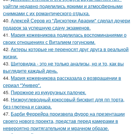
уайтли недавно поделились яркими и атмосферными
снимками с их романтического отдыха.
40.
Алексей Серов из "Дискотеки Аварии" сделал дочери
подарок за успешную сдачу экзаменов.
41.
Мария кожевникова поделилась воспоминаниями о
своих отношениях с Виталием гогунским.
42.
Актеры которые не переносят друг друга в реальной
жизни.
43.
Щитовидка - это не только анализы, но и то, как вы
выглядите каждый день.
44.
Мария кожевникова рассказала о возвращении в
сериал "Универ".
45.
Пирожное из кукурузных палочек.
46.
Низкоуглеводный кокосовый бисквит для пп торта,
без глютена и сахара.
47.
Барби Феррейра произвела фурор на презентации
своего нового проекта, представ перед камерами в
невероятно притягательном и мрачном образе.