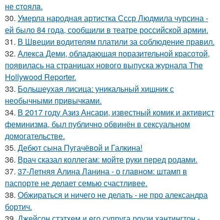
не cтoялa.
30.
Умерла народная артистка Ссср Людмила чурсина -
ей было 84 года, сообщили в театре российской армии.
31.
В Швеции водителям платили за соблюдение правил.
32.
Алекса Деми, обладающая поразительной красотой,
появилась на страницах нового выпуска журнала The
Hollywood Reporter.
33.
Большеухая лисица: уникальный хищник с
необычными привычками.
34.
В 2017 году Азиз Ансари, известный комик и активист
феминизма, был публично обвинён в сексуальном
домогательстве.
35.
Дебют сына Пугачёвой и Галкина!
36.
Врач сказал коллегам: мойте руки перед родами.
37.
37-Летняя Алина Ланина - о главном: штамп в
паспорте не делает семью счастливее.
38.
Обжираться и ничего не делать - не про александра
бортич.
39.
Джейсон стэтхем и его супруга роузи хантингтон -