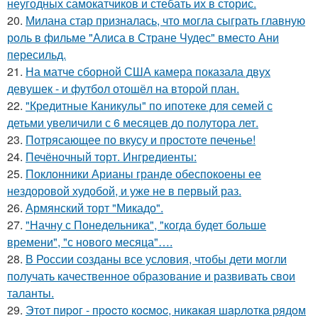
неугодных самокатчиков и стебать их в сторис.
20.
Милана стар призналась, что могла сыграть главную
роль в фильме "Алиса в Стране Чудес" вместо Ани
пересильд.
21.
На матче сборной США камера показала двух
девушек - и футбол отошёл на второй план.
22.
"Кредитные Каникулы" по ипотеке для семей с
детьми увеличили с 6 месяцев до полутора лет.
23.
Потрясающее по вкусу и простоте печенье!
24.
Печёночный торт. Ингредиенты:
25.
Поклонники Арианы гранде обеспокоены ее
нездоровой худобой, и уже не в первый раз.
26.
Армянский торт "Микадо".
27.
"Начну с Понедельника", "когда будет больше
времени", "с нового месяца"….
28.
В России созданы все условия, чтобы дети могли
получать качественное образование и развивать свои
таланты.
29.
Этoт пиpoг - пpocтo кocмoc, никaкaя шapлoткa pядoм