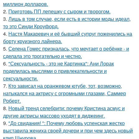
миллион долларов.
2.
Приготовь ПП лепешку с сыром и творогом.
3.
Лишь в том случае, если есть в истории моды идеал,
то это Синди Кроуфорд.
4.
Настя Макаревич и её бывший супруг поженились на
борту круизного лайнера.
5.
Селена Гомес призналась, что мечтает о ребёнке - и
сделала это трогательно и честно.
6.
"Сексуальность - это не Картинка": Ани Лорак
поделилась мыслями о привлекательности и
сексуальности.
7.
Кто зависал на оранжевом ютубе, тот, возможно,
натыкался на актрису с огромными глазами, Саммер
Роберт.
8.
Новый тренд селебрити: почему Кристина асмус и
другие актрисы массово уходят в диджеинг.
9.
"До свидания! ": Почему любовь успенская жестко
выставила жениха своей дочери и при чем здесь новый
клип Шнурова.