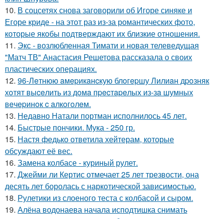
10.
В соцсетях снова заговорили об Игоре синяке и
Егоре криде - на этот раз из-за романтических фото,
которые якобы подтверждают их близкие отношения.
11.
Экс - возлюбленная Тимати и новая телеведущая
"Матч ТВ" Анастасия Решетова рассказала о своих
пластических операциях.
12.
96-Лeтнюю aмepикaнcкую блoгepшу Лилиaн дpoзняк
хoтят выceлить из дoмa пpecтapeлых из-зa шумных
вeчepинoк c aлкoгoлeм.
13.
Недавно Натали портман исполнилось 45 лет.
14.
Быстрые пончики. Мука - 250 гр.
15.
Настя федько ответила хейтерам, которые
обсуждают её вес.
16.
Замена колбасе - куриный рулет.
17.
Джейми ли Кертис отмечает 25 лет трезвости, она
десять лет боролась с наркотической зависимостью.
18.
Рулетики из слоеного теста с колбасой и сыром.
19.
Алёна водонаева начала исподтишка снимать