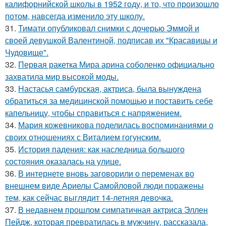
калифорнийской школы в 1952 году, и то, что произошло
потом, навсегда изменило эту школу.
31.
Тимати опубликовал снимки с дочерью Эммой и
своей девушкой Валентиной, подписав их "Красавицы и
Чудовище".
32.
Первая ракетка Мира арина соболенко официально
захватила мир высокой моды.
33.
Настасья самбурская, актриса, была вынуждена
обратиться за медицинской помощью и поставить себе
капельницу, чтобы справиться с напряжением.
34.
Мария кожевникова поделилась воспоминаниями о
своих отношениях с Виталием гогунским.
35.
История падения: как наследница большого
состояния оказалась на улице.
36.
В интернете вновь заговорили о переменах во
внешнем виде Ариелы Самойловой люди поражены
тем, как сейчас выглядит 14-летняя девочка.
37.
В недавнем прошлом симпатичная актриса Эллен
Пейдж, которая превратилась в мужчину, рассказала,