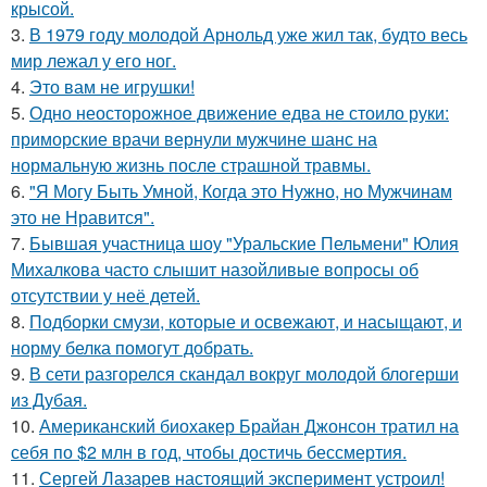
крысой.
3.
В 1979 году молодой Арнольд уже жил так, будто весь
мир лежал у его ног.
4.
Это вам не игрушки!
5.
Одно неосторожное движение едва не стоило руки:
приморские врачи вернули мужчине шанс на
нормальную жизнь после страшной травмы.
6.
"Я Могу Быть Умной, Когда это Нужно, но Мужчинам
это не Нравится".
7.
Бывшая участница шоу "Уральские Пельмени" Юлия
Михалкова часто слышит назойливые вопросы об
отсутствии у неё детей.
8.
Подборки смузи, которые и освежают, и насыщают, и
норму белка помогут добрать.
9.
В сети разгорелся скандал вокруг молодой блогерши
из Дубая.
10.
Американский биохакер Брайан Джонсон тратил на
себя по $2 млн в год, чтобы достичь бессмертия.
11.
Сергей Лазарев настоящий эксперимент устроил!