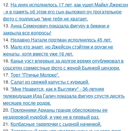
12.
На днях исполнилось 17 лет, как ушел Майкл Джексон
- и в память об этом его сын выложил оч трогательное
фото с подписью "мне тебя не хватает.
13.
Анна Семенович показала фигуру в бикини и
закрыла все вопросы!
14.
Недавно Натали портман исполнилось 45 лет.
15.
Мало кто знает, но Джейсон стэйтем и роузи не
женаты, хотя вместе уже 16 лет.
16.
Канье уэст впервые за долгое время опубликовал в
соцсетях совместные фото с женой Бьянкой цензори.
17.
Торт "Птичье Молоко".
18.
Салат из свежей капусты с курицей.
19.
"Мне Нравится, как я Выгляжу" - 36-летняя
телеведущая Ида Галич показала фигуру спустя десять
месяцев после родов.
20.
Поклонники Арианы гранде обеспокоены ее
нездоровой худобой, и уже не в первый раз.
21.
Колбасные тарелочки с сырной начинкой.
22.
Затерянный мир: что увидели ученые на горе лико.