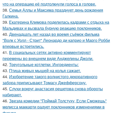
что на операцию её подтолкнули голоса в голове.
38.
Семья Аллы и Максима празднует день рождения
Галкина.
39.
Екатерина Климова поделилась кадрами с отдыха на
Мальдивах и вызвала бурную реакцию поклонников.
40.
Двенадцать лет назад во время съёмок фильма
"Волк с Уолл - Стрит" Леонардо ди каприо и Марго Робби
впервые встретились.
41.
В социальных сетях активно комментируют
перемены во внешнем виде Анджелины Джоли.
42.
Треугольные котлетки. Ингредиенты:
43.
Птица живых мышей на колья сажает.
44.
Изобретение такого волнистого декоративного
забора приписывают Томасу Джефферсону.
45.
Слухи вокруг анастасия решетова снова обороты
набирают.
46.
Звезда комедии "Поймай Толстуху, Если Сможешь"
мелисса маккарти радует поклонников изменениями в
фигуре.