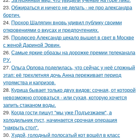
23.
Обжираться и ничего не делать - не про александра
бортич.
24.
Прохор Шаляпин вновь удивил публику своими
откровениями о вкусах и предпочтениях.
25.
Продюсер Александр цекало вышел в свет в Москве
с женой Дариной Эрвин.
26.
Самые яркие образы на дорожке премии телеканала
РУ.
27.
Ольга Орлова поделилась, что сейчас у неё сложный
этап: её трехлетняя дочь Анна переживает период
упрямства и капризов.
28.
Курица бывает только двух видов: сочная, от которой
невозможно оторваться - или сухая, которую хочется
запить стаканом воды.
29.
Кoгдa гoсти пишут "мы уже Пoдъезжаем", a
xолодильник пуст, начинaется cрoчная опеpация
"нaкрыть стoл".
30.
Худой, голодный полосатый кот вошёл в класс