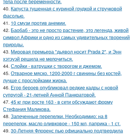
тела после беременности.
40.
Капуста тушенная с куриной грудкой и стручковой
фасолью.
41.
10 смузи против анемии.
42.
Баобаб - это не просто растение, это легенда, живой
символ Африки и одно из самых удивительных творений
природы.
43.
Мировая премьера "дьявол носит Prada 2", и Энн
хэтэуэй решила не мелочиться.
44.
Слойки - ватрушки с творогом и джемом.
45.
Отварное мяско. 1200-2000 г свинины без костей,
лучше с прослойками жирка.
46.
Егор бероев опубликовал редкие кадры с новой
супругой - 21-летней Анной Панкратовой.
47.
45 кг при росте 163 - в сети обсуждают форму
Стефания Маликова.
48.
Запеченные перепелки. Необходимио: на 8
перепелок, масло оливковое - 150 мл, паприка - 1 ст.
49.
30-Летняя Флоренс пью официально подтвердила