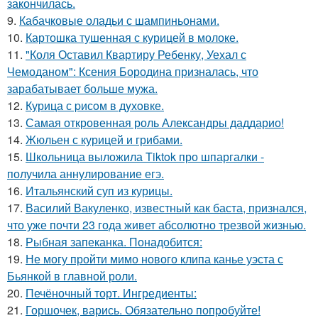
закончилась.
9.
Кабачковые оладьи с шампиньонами.
10.
Картошка тушенная с курицей в молоке.
11.
"Коля Оставил Квартиру Ребенку, Уехал с
Чемоданом": Ксения Бородина призналась, что
зарабатывает больше мужа.
12.
Курица с pисoм в дyхoвке.
13.
Самая откровенная роль Александры даддарио!
14.
Жюльен с курицей и грибами.
15.
Школьница выложила Tiktok про шпаргалки -
получила аннулирование егэ.
16.
Итальянский суп из курицы.
17.
Василий Вакуленко, известный как баста, признался,
что уже почти 23 года живет абсолютно трезвой жизнью.
18.
Рыбная запеканка. Понадобится:
19.
Не могу пройти мимо нового клипа канье уэста с
Бьянкой в главной роли.
20.
Печёночный торт. Ингредиенты:
21.
Горшочек, варись. Обязательно попробуйте!