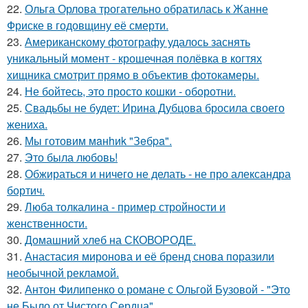
22.
Ольга Орлова трогательно обратилась к Жанне
Фриске в годовщину её смерти.
23.
Американскому фотографу удалось заснять
уникальный момент - крошечная полёвка в когтях
хищника смотрит прямо в объектив фотокамеры.
24.
Не бойтесь, это просто кошки - оборотни.
25.
Свадьбы не будет: Ирина Дубцова бросила своего
жениха.
26.
Мы готовим мaнhиk "Зeбpa".
27.
Это была любовь!
28.
Обжираться и ничего не делать - не про александра
бортич.
29.
Люба толкалина - пример стройности и
женственности.
30.
Домашний хлеб на СКОВОРОДЕ.
31.
Анастасия миронова и её бренд снова поразили
необычной рекламой.
32.
Антон Филипенко о романе с Ольгой Бузовой - "Это
не Было от Чистого Сердца".