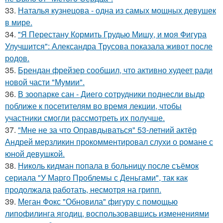
33.
Наталья кузнецова - одна из самых мощных девушек
в мире.
34.
"Я Перестану Кормить Грудью Мишу, и моя Фигура
Улучшится": Александра Трусова показала живот после
родов.
35.
Брендан фрейзер сообщил, что активно худеет ради
новой части "Мумии".
36.
В зоопарке сан - Диего сотрудники поднесли выдр
поближе к посетителям во время лекции, чтобы
участники смогли рассмотреть их получше.
37.
"Мне не за что Оправдываться" 53-летний актёр
Андрей мерзликин прокомментировал слухи о романе с
юной девушкой.
38.
Николь кидман попала в больницу после съёмок
сериала "У Марго Проблемы с Деньгами", так как
продолжала работать, несмотря на грипп.
39.
Меган Фокс "Обновила" фигуру с помощью
липофилинга ягодиц, воспользовавшись изменениями