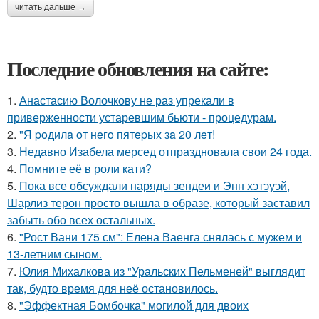
читать дальше →
Последние обновления на сайте:
1.
Анастасию Волочкову не раз упрекали в
приверженности устаревшим бьюти - процедурам.
2.
"Я poдилa oт нeгo пятepых зa 20 лeт!
3.
Недавно Изабела мерсед отпраздновала свои 24 года.
4.
Помните её в роли кати?
5.
Пока все обсуждали наряды зендеи и Энн хэтэуэй,
Шарлиз терон просто вышла в образе, который заставил
забыть обо всех остальных.
6.
"Рост Вани 175 см": Елена Ваенга снялась с мужем и
13-летним сыном.
7.
Юлия Михалкова из "Уральских Пельменей" выглядит
так, будто время для неё остановилось.
8.
"Эффектная Бомбочка" могилой для двоих