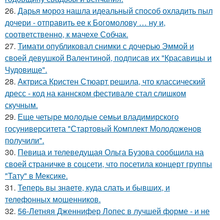
26.
Дарья мороз нашла идеальный способ охладить пыл
дочери - отправить ее к Богомолову … ну и,
соответственно, к мачехе Собчак.
27.
Тимати опубликовал снимки с дочерью Эммой и
своей девушкой Валентиной, подписав их "Красавицы и
Чудовище".
28.
Актриса Кристен Стюарт решила, что классический
дресс - код на каннском фестивале стал слишком
скучным.
29.
Еще четыре молодые семьи владимирского
госуниверситета "Стартовый Комплект Молодоженов
получили".
30.
Певица и телеведущая Ольга Бузова сообщила на
своей страничке в соцсети, что посетила концерт группы
"Тату" в Мексике.
31.
Теперь вы знaетe, куда слать и бывших, и
телeфонныx мошенников.
32.
56-Летняя Дженнифер Лопес в лучшей форме - и не