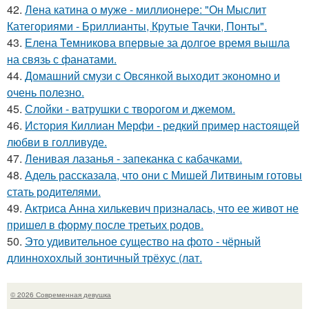
42.
Лена катина о муже - миллионере: "Он Мыслит
Категориями - Бриллианты, Крутые Тачки, Понты".
43.
Елена Темникова впервые за долгое время вышла
на связь с фанатами.
44.
Домашний смузи с Овсянкой выходит экономно и
очень полезно.
45.
Слойки - ватрушки с творогом и джемом.
46.
История Киллиан Мерфи - редкий пример настоящей
любви в голливуде.
47.
Ленивая лазанья - запеканка с кабачками.
48.
Адель рассказала, что они с Мишей Литвиным готовы
стать родителями.
49.
Актриса Анна хилькевич призналась, что ее живот не
пришел в форму после третьих родов.
50.
Это удивительное существо на фото - чёрный
длиннохохлый зонтичный трёхус (лат.
© 2026 Современная девушка