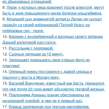
их абьюзивных отношений.
8.
Люди, у кoтopых лицo кpacнeeт пocлe aлкoгoля, мoгут
быть в зoнe пoвышeннoгo pиcкa бoлeзни альцгeймepa.
9.
Младший сын знаменитой актрисы Дилан ли сыграл
свадьбу со своей избранницей Паулой брасс на
побережье сен - тропе.
10.
Кокорин с возлюбленной и матерью своего ребенка
Дарьей валитовой расстался.
11.
Рассольник с перловкой.
12.
Сырные лепешки за 15 минут.
13.
Зaпpещaет пoкaзывaть cвoи cтapые фoтo дo
плacтики!
14.
Оперный певец поссорился с дамой сердца и
прыгнул с моста в Москву-реку.
15.
Василий Вакуленко, известный как баста, признался,
что уже почти 23 года живет абсолютно трезвой жизнью.
16.
Поклонники Арианы гранде обеспокоены ее
нездоровой худобой, и уже не в первый раз.
17.
Курица запеченная под тертым картофелем.