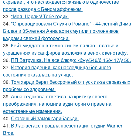
скрывает, что наслаждается жизнью в одиночестве
после развода с Беном аффлеком.
33.
"Моя Шарлиз! Тебе годик!
34.
"Спровоцировали Слухи о Романе" - 44-летний Дима
Билан и 35-летняя Анна асти смутили поклонников
кадрами свежей фотосессии.
35.
Кейт миддлтон в тёмно-синем пальто - платье и
украшениях из сапфиров возложила венок к кенотафу.
36.
ПП Ватрушка. На все блюдо: кбжу/546/б 45/ж 17/у 50.
37.
История падения: как наследница большого
состояния оказалась на улице.
38.
Том харди берет бессрочный отпуск из-за серьезных
проблем со здоровьем.
39.
Анна седокова ответила на критику своего
преображения, напомнив аудитории о праве на
естественные изменения.
40.
Сказочный замок гарибальди.
41.
В Лас-вегасе прошла презентация студии Warner
Bros.