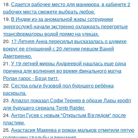
18.
Сдается рабочее место для маникюра, в кабинете 2
рабочих места сможете выбрать любое.
19.
В Индии из-за аномальной жары сотрудники
энергослужб начали экстренно охлаждать перегретые
трансформаторы водой прямо на улицах.
20.
17-Летняя Анна пересильд высказалась о шумихе
вокруг ее отношений с 20-летним певцом Ваней
Дмитриенко.
21.
У 19-летней мирры Андреевой нашлась еще одна
причина для волнения во время финального матча
Ролан гарос - Брэд питт.
22.
Сестра ольги бузовой пол будущего ребёнка
раскрыла.
23.
Amazon показал Софи Тернер в образе Лары крофт
для будущего сериала Tomb Raider.
24.
Антон Гусев с новым "Открытым Взглядом" после
пластики.
25.
Анастасия Макеева и роман мальков отметили пятую
годовщину свадьбы и венчания.