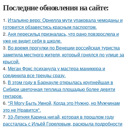
Последние обновления на сайте:
1.
Итальяно веро: Орнелла мути упаковала чемоданы и
готовится обзавестись красным паспортом.
2.
Аня пересильд призналась, что рано повзрослела и
уже не видит себя в школе.
3.
Во время прогулки по Венеции российская туристка
заметила местного жителя, который гонялся по улице за
крысой.
4.
Меган Фокс психанула у мастера маникюра и
соединила все тренды сразу.
5.
В этом году в Барнауле открылась крупнейшая в
Сибири цветочная теплица площадью более девяти
гектаров.
6.
"Я Могу Быть Умной, Когда это Нужно, но Мужчинам
это не Нравится".
7.
33-Летняя Карина нигай, которая в прошлом году
рассталась с Ильёй Гореловым, раскрыла подробности