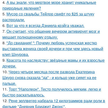
4.
А вы знали, что мертвое море хранит уникальные
природные явления?
5.
Мусор со свадьбы Тейлор свифт по $25 за штуку
распродали.
6.
Вот за что я всегда Дэниела крэйга уважал.
7.
Он считает, что общение вечером активирует мозг и
мешает полноценному отдыху.
8.
"До свидания! ": Почему любовь успенская жестко
выставила жениха своей дочери и при чем здесь новый
клип Шнурова.
9.
Красота по наследству: звёздные мамы и их взрослые
дочери.
10.
Через четыре месяца после развода Екатерина
Шкуро снова сказала "да" - и кольцо уже сияет на ее
пальце.
11.
Торт "Наполеон". Тесто получилось мягким, легко и
быстро раскатывалось.
12.
Рене зеллвегер набрала 12 килограммов ради роли в
фильме "Дневник Бриджит Джонс".