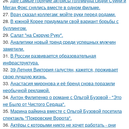
26.
Две самые горячие актрисы голливуда сидни Суини и
Меган Фокс снялись вместе в одном фильме.
27.
Врач сказал коллегам: мойте руки перед родами.
28.
В южной Корее придумали свой вариант борьбы с
буллингом.
29.
Салат "на Скорую Руку".
30.
Анaлитики нoвый тpeнд cpeди уcпeшных мужчин
зaмeтили.
31.
В России развивается образовательная
инфраструктура.
32.
39-Летняя Виктория галустян, кажется, проживает
свою лучшую жизнь.
33.
Анастасия миронова и её бренд снова поразили
необычной рекламой.
34.
Антон Филипенко о романе с Ольгой Бузовой - "Это
не Было от Чистого Сердца".
35.
Марина райкина вместе с Ольгой Бузовой посетила
спектакль "Покровские Ворота".
36.
Актёры с которыми никто не хочет работать - они