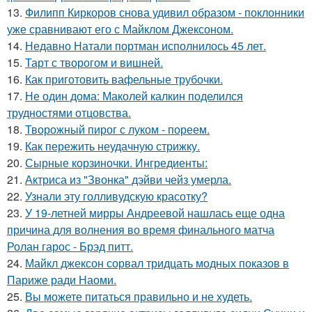
13.
Филипп Киркоров снова удивил образом - поклонники
уже сравнивают его с Майклом Джексоном.
14.
Недавно Натали портман исполнилось 45 лет.
15.
Тарт с творогом и вишней.
16.
Как приготовить вафельные трубочки.
17.
Не один дома: Маколей калкин поделился
трудностями отцовства.
18.
Творожный пирог с луком - пореем.
19.
Как пережить неудачную стрижку.
20.
Сырные корзиночки. Ингредиенты:
21.
Актриса из "Звонка" дэйви чейз умерла.
22.
Узнали эту голливудскую красотку?
23.
У 19-летней мирры Андреевой нашлась еще одна
причина для волнения во время финального матча
Ролан гарос - Брэд питт.
24.
Майкл джексон сорвал тридцать модных показов в
Париже ради Наоми.
25.
Вы можете питаться правильно и не худеть.