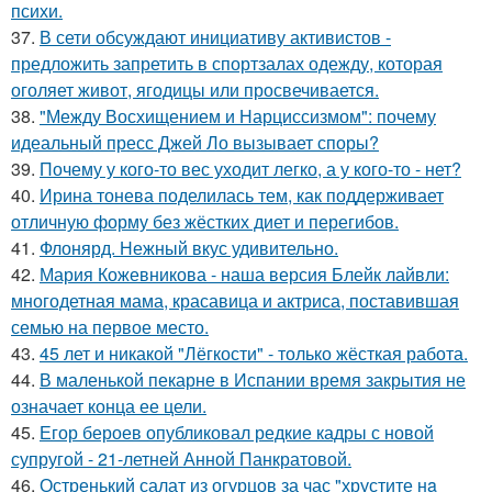
психи.
37.
В сети обсуждают инициативу активистов -
предложить запретить в спортзалах одежду, которая
оголяет живот, ягодицы или просвечивается.
38.
"Между Восхищением и Нарциссизмом": почему
идеальный пресс Джей Ло вызывает споры?
39.
Почему у кого-то вес уходит легко, а у кого-то - нет?
40.
Ирина тонева поделилась тем, как поддерживает
отличную форму без жёстких диет и перегибов.
41.
Флонярд. Нежный вкус удивительно.
42.
Мария Кожевникова - наша версия Блейк лайвли:
многодетная мама, красавица и актриса, поставившая
семью на первое место.
43.
45 лет и никакой "Лёгкости" - только жёсткая работа.
44.
В маленькой пекарне в Испании время закрытия не
означает конца ее цели.
45.
Егор бероев опубликовал редкие кадры с новой
супругой - 21-летней Анной Панкратовой.
46.
Остренький салат из огурцов за час "хрустите нa