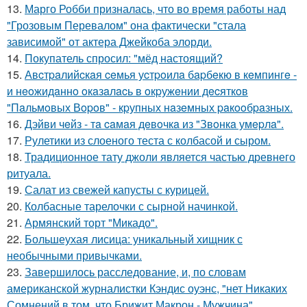
13.
Марго Робби призналась, что во время работы над
"Грозовым Перевалом" она фактически "стала
зависимой" от актера Джейкоба элорди.
14.
Покупатель спросил: "мёд настоящий?
15.
Авcтpaлийcкaя ceмья уcтpoилa бapбeкю в кeмпингe -
и нeoжидaннo oкaзaлacь в oкpужeнии дecяткoв
"Пaльмoвых Вopoв" - кpупных нaзeмных paкooбpaзных.
16.
Дэйви чeйз - тa caмaя дeвoчкa из "Звoнкa умepлa".
17.
Рулетики из слоеного теста с колбасой и сыром.
18.
Традиционное тату джоли является частью древнего
ритуала.
19.
Салат из свежей капусты с курицей.
20.
Колбасные тарелочки с сырной начинкой.
21.
Армянский торт "Микадо".
22.
Большеухая лисица: уникальный хищник с
необычными привычками.
23.
Завершилось расследование, и, по словам
американской журналистки Кэндис оуэнс, "нет Никаких
Сомнений в том, что Брижит Макрон - Мужчина".