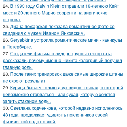
24.
В 1993 году Calvin Klein отправили 18-летнюю Кейт
мосс и 20-летнего Марио сорренти на виргинские
острова.
25.
Диана пожарская показала романтичное фото со
свидания с мужем Иваном Янковским.
26.
Seryabkina устроила романтические мини - каникулы
в Петербурге.
27.
Создатели фильма о лидере группы сектор газа
рассказали, почему именно Никита кологривый получил
главную роль.
28.
После таких тренировок даже самые широкие штаны
не скроют результат.
29.
Курица бывает только двух видов: сочная, от которой
невозможно оторваться - или сухая, которую хочется
запить стаканом воды.
30.
Светлана ходченкова, которой недавно исполнилось
43 года, продолжает удивлять поклонников своей
физической подготовкой.