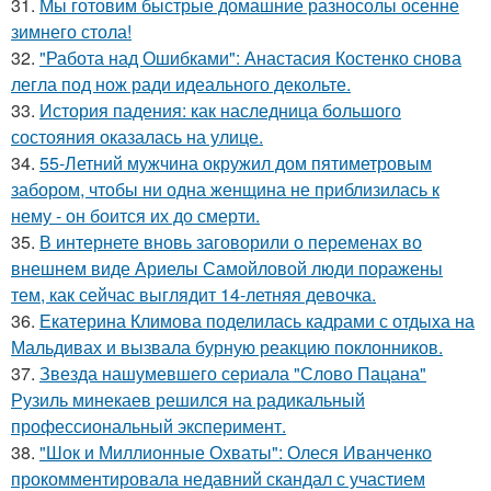
31.
Мы готовим быстрые домашние разносолы осенне
зимнего стола!
32.
"Работа над Ошибками": Анастасия Костенко снова
легла под нож ради идеального декольте.
33.
История падения: как наследница большого
состояния оказалась на улице.
34.
55-Летний мужчина окружил дом пятиметровым
забором, чтобы ни одна женщина не приблизилась к
нему - он боится их до смерти.
35.
В интернете вновь заговорили о переменах во
внешнем виде Ариелы Самойловой люди поражены
тем, как сейчас выглядит 14-летняя девочка.
36.
Екатерина Климова поделилась кадрами с отдыха на
Мальдивах и вызвала бурную реакцию поклонников.
37.
Звезда нашумевшего сериала "Слово Пацана"
Рузиль минекаев решился на радикальный
профессиональный эксперимент.
38.
"Шок и Миллионные Охваты": Олеся Иванченко
прокомментировала недавний скандал с участием