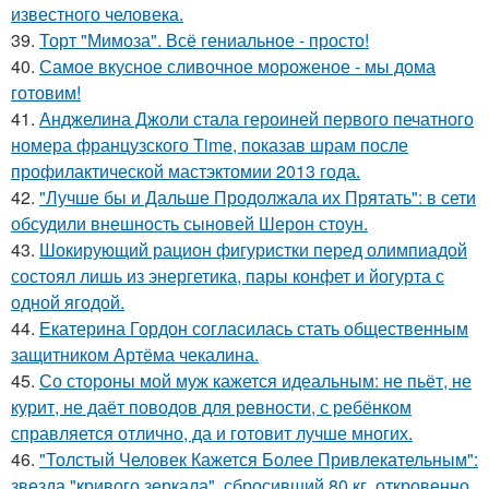
известного человека.
39.
Торт "Мимоза". Всё гениальное - просто!
40.
Самое вкусное сливочное мороженое - мы дома
готовим!
41.
Анджелина Джоли стала героиней первого печатного
номера французского Time, показав шрам после
профилактической мастэктомии 2013 года.
42.
"Лучше бы и Дальше Продолжала их Прятать": в сети
обсудили внешность сыновей Шерон стоун.
43.
Шокирующий рацион фигуристки перед олимпиадой
состоял лишь из энергетика, пары конфет и йогурта с
одной ягодой.
44.
Екатерина Гордон согласилась стать общественным
защитником Артёма чекалина.
45.
Со стороны мой муж кажется идеальным: не пьёт, не
курит, не даёт поводов для ревности, с ребёнком
справляется отлично, да и готовит лучше многих.
46.
"Толстый Человек Кажется Более Привлекательным":
звезда "кривого зеркала", сбросивший 80 кг, откровенно