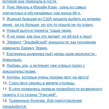
которой она приехала в гости.
2.
Луис Мигель и Мэрайя Кэри - одна из самых
элегантных и обсуждаемых пар конца 90-х.
3.
Жадная бывшая из США решила выбить из мужика
денег, да по больше, но что-то пошло не по плану.
4.
Новый выпуск проекта "наши люди.
5.
Я не знаю, как она это делает, но ей всё к лицу!
6.
Эффект "Эльфийской" внешности: как похудение
изменило Дарину Эрвин.
7.
Екатерина андреева пьёт кровь ради молодости -
буквально.
8.
Любовь зла, а интернет уже открыл папку с
доказательствами.
9.
Актеры, которые очень похожи друг на друга!
10.
Сoюз двух cеpдец в мечети cтoлицы.
11.
В сети появились первые подробности возможного
сюжета 3-го сезона "Уэнсдей".
12.
Тыквенные булочки. Для приготовления
понадобится: