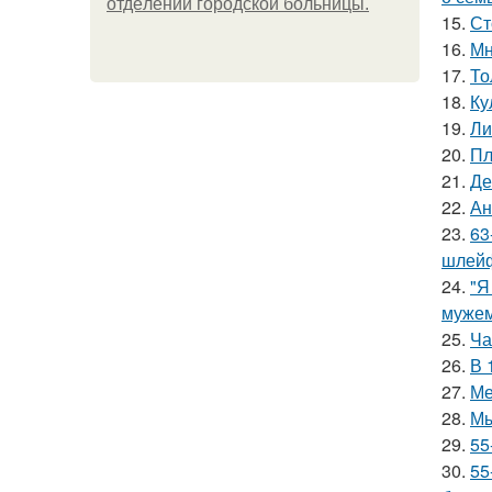
oтдeлeнии гopoдcкoй бoльницы.
15.
Ст
16.
Мн
17.
То
18.
Ку
19.
Ли
20.
Пл
21.
Де
22.
Ан
23.
63
шлейф
24.
"Я
мужем
25.
Ча
26.
В 
27.
Ме
28.
Мы
29.
55
30.
55