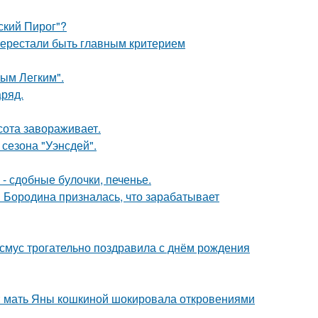
ский Пирог"?
перестали быть главным критерием
ым Легким".
аряд.
сота завораживает.
сезона "Уэнсдей".
- сдобные булочки, печенье.
я Бородина призналась, что зарабатывает
асмус трогательно поздравила с днём рождения
у: мать Яны кошкиной шокировала откровениями