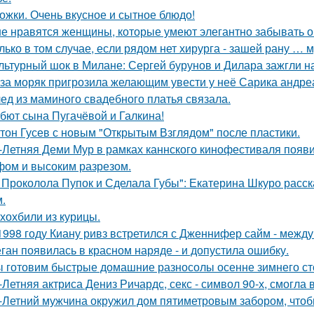
ожки. Очень вкусное и сытное блюдо!
е нравятся женщины, которые умеют элегантно забывать 
лько в том случае, если рядом нет хирурга - зашей рану … 
льтурный шок в Милане: Сергей бурунов и Дилара зажгли на
за моряк пригрозила желающим увести у неё Сарика андре
ед из маминого свадебного платья связала.
бют сына Пугачёвой и Галкина!
тон Гусев с новым "Открытым Взглядом" после пластики.
-Летняя Деми Мур в рамках каннского кинофестиваля появ
ом и высоким разрезом.
 Проколола Пупок и Сделала Губы": Екатерина Шкуро расск
.
хохбили из курицы.
1998 году Киану ривз встретился с Дженнифер сайм - между 
ган появилась в красном наряде - и допустила ошибку.
 готовим быстрые домашние разносолы осенне зимнего ст
-Летняя актриса Дениз Ричардс, секс - символ 90-х, смогла
-Летний мужчина окружил дом пятиметровым забором, чтобы