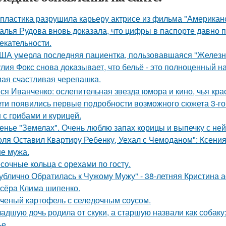
 пластика разрушила карьеру актрисе из фильма "Американ
алья Рудова вновь доказала, что цифры в паспорте давно 
екательности.
ША умерла последняя пациентка, пользовавшаяся "Железн
лия Фокс снова доказывает, что бельё - это полноценный н
ая счастливая черепашка.
ся Иванченко: ослепительная звезда юмора и кино, чья кра
ети появились первые подробности возможного сюжета 3-го 
 с грибами и курицей.
енье "Земелах". Очень люблю запах корицы и выпечку с ней 
оля Оставил Квартиру Ребенку, Уехал с Чемоданом": Ксени
е мужа.
сочные кольца с орехами по госту.
ублично Обратилась к Чужому Мужу" - 38-летняя Кристина 
сёра Клима шипенко.
ченый картофель с селедочным соусом.
адшую дочь родила от скуки, а старшую назвали как собак
ье.