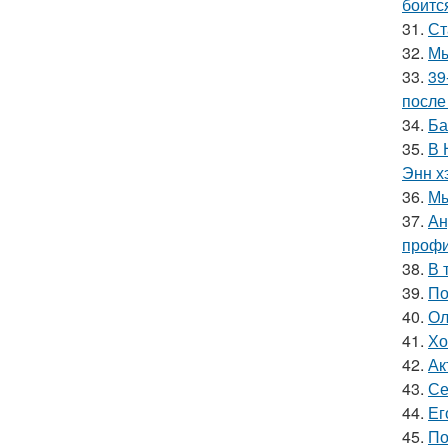
боитс
31.
Ст
32.
Мы
33.
39
после
34.
Ба
35.
В 
Энн х
36.
Мы
37.
Ан
профи
38.
В 
39.
По
40.
Ол
41.
Хо
42.
Ак
43.
Се
44.
Ег
45.
По