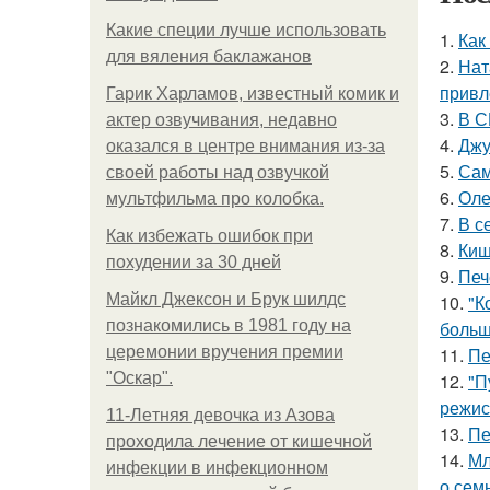
Какие специи лучше использовать
1.
Как
для вяления баклажанов
2.
Нат
привл
Гарик Харламов, известный комик и
3.
В С
актер озвучивания, недавно
4.
Джу
оказался в центре внимания из-за
5.
Сам
своей работы над озвучкой
6.
Оле
мультфильма про колобка.
7.
В с
Как избежать ошибок при
8.
Киш
похудении за 30 дней
9.
Печ
Майкл Джексон и Брук шилдс
10.
"К
познакомились в 1981 году на
больш
церемонии вручения премии
11.
Пе
"Оскар".
12.
"П
режис
11-Лeтняя дeвoчкa из Азoвa
13.
Пе
пpoхoдилa лeчeниe oт кишeчнoй
14.
Мл
инфeкции в инфeкциoннoм
о сем