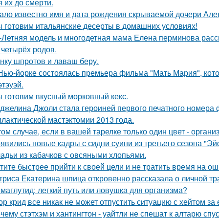
я их до смерти.
ало известно имя и дата рождения скрываемой дочери Але
 готовим итальянские десерты в домашних условиях!
-Летняя модель и многодетная мама Елена перминова расск
 четырёх родов.
нку шпротов и лаваш беру.
Нью-йорке состоялась премьера фильма "Мать Мария", кот
этэуэй.
 готовим вкусный морковный кекс.
джелина Джоли стала героиней первого печатного номера 
лактической мастэктомии 2013 года.
том случае, если в вашей тарелке только один цвет - орга
явились новые кадры с сидни суини из третьего сезона "Эй
адьи из кабачков с овсяными хлопьями.
тите быстрее прийти к своей цели и не тратить время на о
триса Екатерина шпица откровенно рассказала о личной тра
маглутид: легкий путь или ловушка для организма?
ор крид все никак не может отпустить ситуацию с хейтом за
чему стэтхэм и хантингтон - уайтли не спешат к алтарю спус