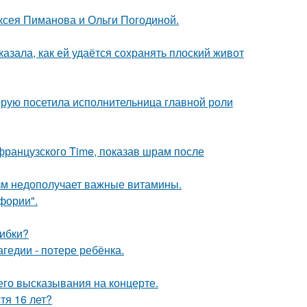
ксея Пиманова и Ольги Погодиной.
азала, как ей удаётся сохранять плоский живот
орую посетила исполнительница главной роли
французского Time, показав шрам после
низм недополучает важные витамины.
фории".
шибки?
гедии - потере ребёнка.
 его высказывания на концерте.
тя 16 лет?