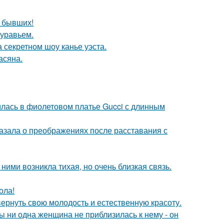
о бывших!
муравьем.
 секретном шоу канье уэста.
асяна.
илась в фиолетовом платье Gucci с длинным
азала о преображениях после расставания с
ними возникла тихая, но очень близкая связь.
ола!
 вернуть свою молодость и естественную красоту.
 ни одна женщина не приблизилась к нему - он