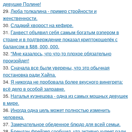
девушке Полине!
29.
Люба толкалина - пример стройности и
женственности.
30.
Сладкий хворост на кефире.
31.
Ганвест объявил себя самым богатым рэпером в
стране и в подтверждение показал криптокошелёк с
балансом в $88, 000, 000.
32.
"Мне казалось, что что-то плохое обязательно
произойдет!
33.
Сначала все были уверены, что это обычная
постановка ради Хайпа.
34.
Я никогда не пробовала более вкусного винегрета:
всё дело в особой заправке.
35.
Наталья кузнецова - одна из самых мощных девушек
в мире.
36.
Иногда одна цель может полностью изменить
человека.
37.
Замечательное обеденное блюдо для всей семьи.
38.
Брендан фрейзер сообщил, что активно худеет ради