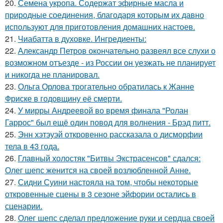
20.
Семена укропа. Содержат эфирные масла и
природные соединения, благодаря которым их давно
используют для приготовления домашних настоев.
21.
Чиабатта в духовке. Ингредиенты:
22.
Александр Петров окончательно развеял все слухи о
возможном отъезде - из России он уезжать не планирует
и никогда не планировал.
23.
Ольга Орлова трогательно обратилась к Жанне
Фриске в годовщину её смерти.
24.
У мирры Андреевой во время финала "Ролан
Гаррос" был ещё один повод для волнения - Брэд питт.
25.
Энн хэтэуэй откровенно рассказала о дисморфии
тела в 43 года.
26.
Главный холостяк "Битвы Экстрасенсов" сдался:
Олег шепс женится на своей возлюбленной Анне.
27.
Сидни Суини настояла на том, чтобы некоторые
откровенные сцены в 3 сезоне эйфории остались в
сценарии.
28.
Олег шепс сделал предложение руки и сердца своей