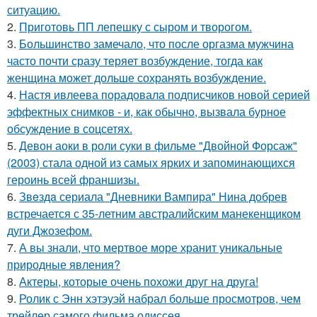
ситуацию.
2.
Приготовь ПП лепешку с сыром и творогом.
3.
Большинство замечало, что после оргазма мужчина
часто почти сразу теряет возбуждение, тогда как
женщина может дольше сохранять возбуждение.
4.
Настя ивлеева порадовала подписчиков новой серией
эффектных снимков - и, как обычно, вызвала бурное
обсуждение в соцсетях.
5.
Девон аоки в роли суки в фильме "Двойной Форсаж"
(2003) стала одной из самых ярких и запоминающихся
героинь всей франшизы.
6.
Звeздa сериала "Дневники Вампира" Нина добрев
встречается с 35-летним австралийским манекенщиком
дуги Джозефом.
7.
А вы знали, что мертвое море хранит уникальные
природные явления?
8.
Актеры, которые очень похожи друг на друга!
9.
Ролик с Энн хэтэуэй набрал больше просмотров, чем
трейлер самого фильма одиссея.