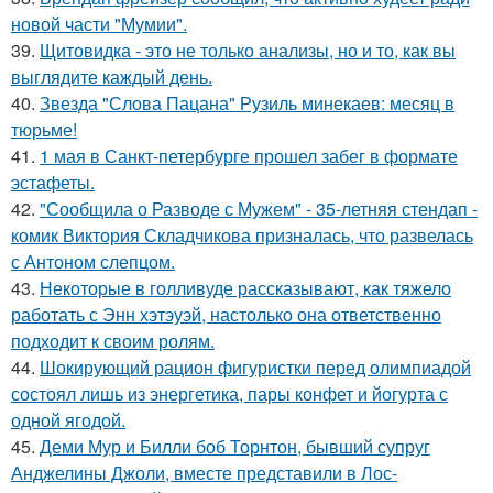
новой части "Мумии".
39.
Щитовидка - это не только анализы, но и то, как вы
выглядите каждый день.
40.
Звезда "Слова Пацана" Рузиль минекаев: месяц в
тюрьме!
41.
1 мая в Санкт-петербурге прошел забег в формате
эстафеты.
42.
"Сообщила о Разводе с Мужем" - 35-летняя стендап -
комик Виктория Складчикова призналась, что развелась
с Антоном слепцом.
43.
Некоторые в голливуде рассказывают, как тяжело
работать с Энн хэтэуэй, настолько она ответственно
подходит к своим ролям.
44.
Шокирующий рацион фигуристки перед олимпиадой
состоял лишь из энергетика, пары конфет и йогурта с
одной ягодой.
45.
Деми Мур и Билли боб Торнтон, бывший супруг
Анджелины Джоли, вместе представили в Лос-