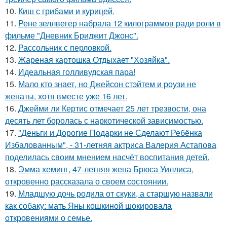
10.
Киш с грибами и курицей.
11.
Рене зеллвегер набрала 12 килограммов ради роли в
фильме "Дневник Бриджит Джонс".
12.
Рассольник с перловкой.
13.
Жареная картошка Отдыхает "Хозяйка".
14.
Идеальная голливудская пара!
15.
Мало кто знает, но Джейсон стэйтем и роузи не
женаты, хотя вместе уже 16 лет.
16.
Джейми ли Кертис отмечает 25 лет трезвости, она
десять лет боролась с наркотической зависимостью.
17.
"Деньги и Дорогие Подарки не Сделают Ребёнка
Избалованным", - 31-летняя актриса Валерия Астапова
поделилась своим мнением насчёт воспитания детей.
18.
Эмма хеминг, 47-летняя жена Брюса Уиллиса,
откровенно рассказала о своем состоянии.
19.
Младшую дочь родила от скуки, а старшую назвали
как собаку: мать Яны кошкиной шокировала
откровениями о семье.