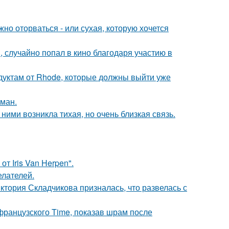
жно оторваться - или сухая, которую хочется
 случайно попал в кино благодаря участию в
дуктам от Rhode, которые должны выйти уже
оман.
ними возникла тихая, но очень близкая связь.
т Iris Van Herpen".
елателей.
иктория Складчикова призналась, что развелась с
французского Time, показав шрам после