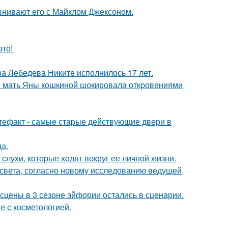
внивают его с Майклом Джексоном.
это!
 Лебедева Никите исполнилось 17 лет.
у: мать Яны кошкиной шокировала откровениями
ртефакт - самые стаpые действующие двери в
да.
 слухи, которые ходят вокруг ее личной жизни.
 света, согласно новому исследованию ведущей
сцены в 3 сезоне эйфории остались в сценарии.
е с косметологией.