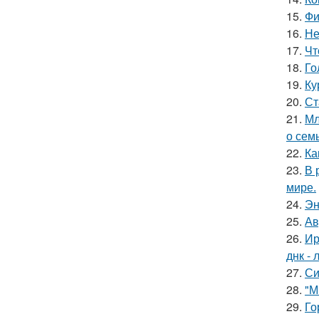
15.
Фи
16.
Не
17.
Чт
18.
Го
19.
Ку
20.
Ст
21.
Мл
о сем
22.
Ка
23.
В 
мире.
24.
Эн
25.
Ав
26.
Ир
днк -
27.
Си
28.
"М
29.
Го