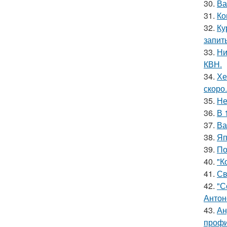
30.
Ва
31.
Ко
32.
Ку
запит
33.
Ни
КВН.
34.
Хе
скоро.
35.
Не
36.
В 
37.
Ва
38.
Яп
39.
По
40.
"К
41.
Св
42.
"С
Антон
43.
Ан
профи