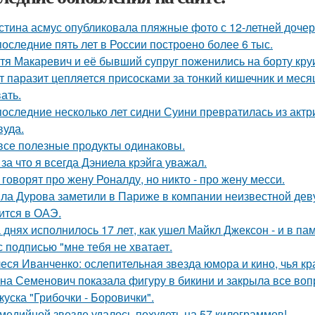
стина асмус опубликовала пляжные фото с 12-летней дочер
последние пять лет в России построено более 6 тыс.
тя Макаревич и её бывший супруг поженились на борту кру
т паразит цепляется присосками за тонкий кишечник и меся
ать.
последние несколько лет сидни Суини превратилась из актр
вуда.
все полезные продукты одинаковы.
 за что я всегда Дэниела крэйга уважал.
 говорят про жену Роналду, но никто - про жену месси.
ла Дурова заметили в Париже в компании неизвестной дев
ится в ОАЭ.
 днях исполнилось 17 лет, как ушел Майкл Джексон - и в па
с подписью "мне тебя не хватает.
еся Иванченко: ослепительная звезда юмора и кино, чья кр
на Семенович показала фигуру в бикини и закрыла все воп
куска "Грибочки - Боровички".
медийной звезде удалось похудеть на 57 килограммов!