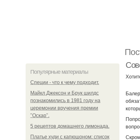
Пос
Сове
Популярные материалы
Хотит
Специи - что к чему подходит.
Балер
Майкл Джексон и Брук шилдс
обяза
познакомились в 1981 году на
котор
церемонии вручения премии
"Оскар".
Попро
вопро
5 рецептов домашнего лимонада.
Скром
Платье худи с капюшоном: список