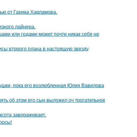
ью от Гарика Харламова.
изного лайнера.
цами или годами может почти никак себя не
исы второго плана в настоящую звезду
ушки, пока его возлюбленная Юлия Вавилова
мять об этом его сын выложил оч трогательное
асота завораживает.
росы!