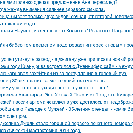
ня дмитриенко сделал предложение Ане пересильд?
гда жажда внимания сильнее здравого смысла.
рица бывает только двух видов: сочная, от которой невозмо
ь стаканом воды.
колай Наумов, известный как Колян из "Реальных Пацанов",
йли бибер тем временем подогревает интерес к новым про
 успел утихнуть развод - а джигану уже приписали новый р
1998 году Киану ривз встретился с Дженнифер сайм - между 
лю карнавал захейтили из-за поступления в топовый вуз.
онец 30 лет платил за место убийства его жены.
чему у кого-то вес уходит легко, а у кого-то - нет?
оролева Авангарда: Энн Хэтэуэй Покоряет Лондон в Кутюре о
ежей пассии артема чекалкена уже досталось от недоброж
ообщила о Разводе с Мужем" - 35-летняя стендап - комик В
ом слепцом.
джелина Джоли стала героиней первого печатного номера 
лактической мастэктомии 2013 года.