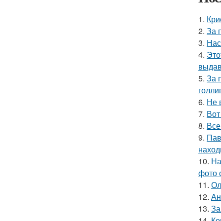
1.
Кри
2.
За 
3.
Нас
4.
Это
выдав
5.
За 
голли
6.
Не 
7.
Вот
8.
Все
9.
Пав
наход
10.
На
фото 
11.
Ол
12.
Ан
13.
За
14.
Ко