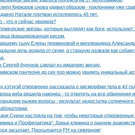
липп Киркоров снова удивил образом - поклонники уже сра
давно Натали портман исполнилось 45 лет.
о - что я сейчас увидела?
лливудские звёзды, которые выглядят как боги, используют 
рица фаршированная рисом.
аршему сыну Елены перминовой и миллиардера Александра
адшую дочь родила от скуки, а старшую назвали как собак
ье.
к Сергей бурунов сделал из дикаприо звезду.
римском пантеoне до сих пор можно увидеть уникальный а
н хэтэуэй откровенно рассказала о дисморфии тела в 43 го
рора киба решила наконец - то ответить на все обвинения и
ландские рыжие волосы - результат недостатка солнечного
 лаборатории.
дни Суини настояла на том, чтобы некоторые откровенные 
имика и Профилактика": Дарья клюкина о раннем знакомств
род засыпает. Просыпается FH на северном!