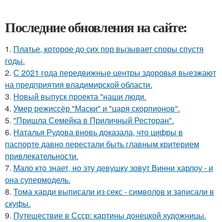
Последние обновления на сайте:
1.
Платье, которое до сих пор вызывает споры спустя
годы.
2.
С 2021 года передвижные центры здоровья выезжают
на предприятия владимирской области.
3.
Новый выпуск проекта "наши люди.
4.
Умер режиссёр "Маски" и "царя скорпионов".
5.
"Пришла Семейка в Приличный Ресторан".
6.
Наталья Рудова вновь доказала, что цифры в
паспорте давно перестали быть главным критерием
привлекательности.
7.
Мало кто знает, но эту девушку зовут Винни харлоу - и
она супермодель.
8.
Тома харди выписали из секс - символов и записали в
скуфы.
9.
Путешествие в Ссср: картины донецкой художницы.