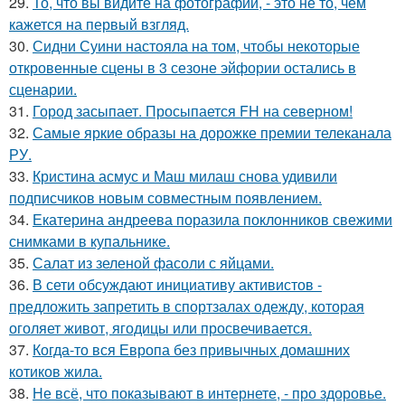
29.
То, что вы видите на фотографии, - это не то, чем
кажется на первый взгляд.
30.
Сидни Суини настояла на том, чтобы некоторые
откровенные сцены в 3 сезоне эйфории остались в
сценарии.
31.
Город засыпает. Просыпается FH на северном!
32.
Самые яркие образы на дорожке премии телеканала
РУ.
33.
Кристина асмус и Маш милаш снова удивили
подписчиков новым совместным появлением.
34.
Екатерина андреева поразила поклонников свежими
снимками в купальнике.
35.
Салат из зеленой фасоли с яйцами.
36.
В сети обсуждают инициативу активистов -
предложить запретить в спортзалах одежду, которая
оголяет живот, ягодицы или просвечивается.
37.
Когда-то вся Европа без привычных домашних
котиков жила.
38.
Не всё, что показывают в интернете, - про здоровье.