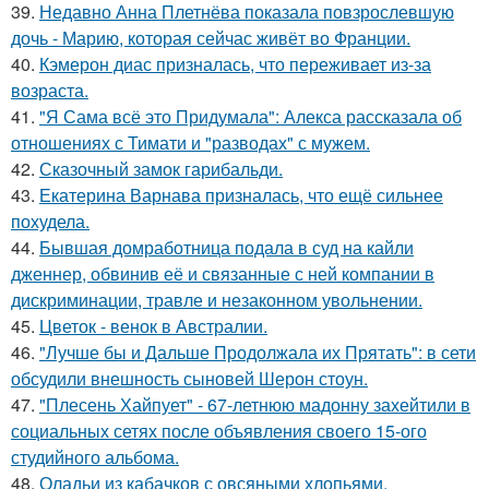
39.
Недавно Анна Плетнёва показала повзрослевшую
дочь - Марию, которая сейчас живёт во Франции.
40.
Кэмерон диас призналась, что переживает из-за
возраста.
41.
"Я Сама всё это Придумала": Алекса рассказала об
отношениях с Тимати и "разводах" с мужем.
42.
Сказочный замок гарибальди.
43.
Екатерина Варнава призналась, что ещё сильнее
похудела.
44.
Бывшая домработница подала в суд на кайли
дженнер, обвинив её и связанные с ней компании в
дискриминации, травле и незаконном увольнении.
45.
Цветок - венок в Австралии.
46.
"Лучше бы и Дальше Продолжала их Прятать": в сети
обсудили внешность сыновей Шерон стоун.
47.
"Плесень Хайпует" - 67-летнюю мадонну захейтили в
социальных сетях после объявления своего 15-ого
студийного альбома.
48.
Оладьи из кабачков с овсяными хлопьями.