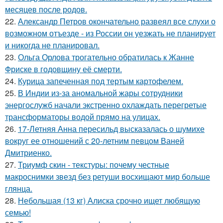
месяцев после родов.
22.
Александр Петров окончательно развеял все слухи о
возможном отъезде - из России он уезжать не планирует
и никогда не планировал.
23.
Ольга Орлова трогательно обратилась к Жанне
Фриске в годовщину её смерти.
24.
Курица запеченная под тертым картофелем.
25.
В Индии из-за аномальной жары сотрудники
энергослужб начали экстренно охлаждать перегретые
трансформаторы водой прямо на улицах.
26.
17-Летняя Анна пересильд высказалась о шумихе
вокруг ее отношений с 20-летним певцом Ваней
Дмитриенко.
27.
Триумф скин - текстуры: почему честные
макроснимки звезд без ретуши восхищают мир больше
глянца.
28.
Небольшая (13 кг) Алиска срочно ищет любящую
семью!