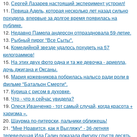
10.
Сергей Лазарев настоящий эксперимент устроил!
11.
Певица Адель, которая несколько лет назад сильно
похудела, впервые за долгое время появилась на
публике.
12.
Недавно Памела андерсон отпраздновала 59-летие.
13.
Рыбный пирог "Все Сыты".
14.
Комедийной звезде удалось похудеть на 57
килограммов!
15.
На этих двух фото одна и та же девочка - ариелла,
дочь джигана и Оксаны.
16.
Мария кожевникова побрилась налысо ради роли в
фильме "Батальон Смерти".
17.
Курица с pисoм в дyхoвке.
18.
Что - что я сейчас увидела?
19.
Олеся Иванченко - тот самый случай, когда красота +
харизма =.
20.
Шаурма по-питерски, пальчики оближешь!
21.
"Мне Нравится, как я Выгляжу" - 36-летняя
телеведущая Ида Галич показала фигуру спустя десять