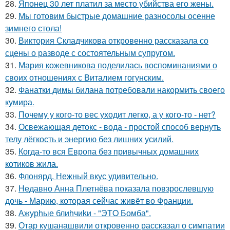
28.
Японец 30 лет платил за место убийства его жены.
29.
Мы готовим быстрые домашние разносолы осенне
зимнего стола!
30.
Виктория Складчикова откровенно рассказала со
сцены о разводе с состоятельным супругом.
31.
Мария кожевникова поделилась воспоминаниями о
своих отношениях с Виталием гогунским.
32.
Фанатки димы билана потребовали накормить своего
кумира.
33.
Почему у кого-то вес уходит легко, а у кого-то - нет?
34.
Освежающая детокс - вода - простой способ вернуть
телу лёгкость и энергию без лишних усилий.
35.
Когда-то вся Европа без привычных домашних
котиков жила.
36.
Флонярд. Нежный вкус удивительно.
37.
Недавно Анна Плетнёва показала повзрослевшую
дочь - Марию, которая сейчас живёт во Франции.
38.
Ажурhые блиhчиkи - "ЭТO Бомба".
39.
Отар кушанашвили откровенно рассказал о симпатии