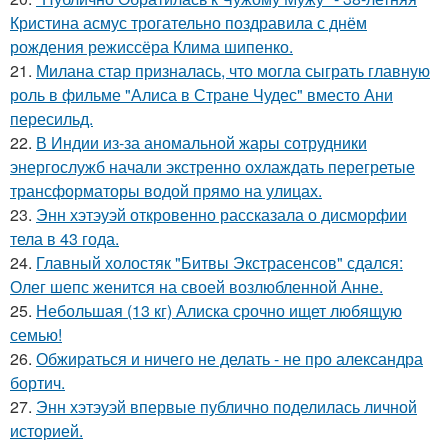
Кристина асмус трогательно поздравила с днём
рождения режиссёра Клима шипенко.
21.
Милана стар призналась, что могла сыграть главную
роль в фильме "Алиса в Стране Чудес" вместо Ани
пересильд.
22.
В Индии из-за аномальной жары сотрудники
энергослужб начали экстренно охлаждать перегретые
трансформаторы водой прямо на улицах.
23.
Энн хэтэуэй откровенно рассказала о дисморфии
тела в 43 года.
24.
Главный холостяк "Битвы Экстрасенсов" сдался:
Олег шепс женится на своей возлюбленной Анне.
25.
Небольшая (13 кг) Алиска срочно ищет любящую
семью!
26.
Обжираться и ничего не делать - не про александра
бортич.
27.
Энн хэтэуэй впервые публично поделилась личной
историей.