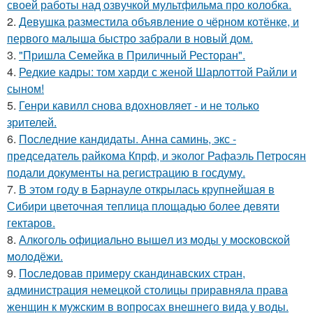
своей работы над озвучкой мультфильма про колобка.
2.
Девушка разместила объявление о чёрном котёнке, и
первого малыша быстро забрали в новый дом.
3.
"Пришла Семейка в Приличный Ресторан".
4.
Редкие кадры: том харди с женой Шарлоттой Райли и
сыном!
5.
Генри кавилл снова вдохновляет - и не только
зрителей.
6.
Последние кандидаты. Анна саминь, экс -
председатель райкома Кпрф, и эколог Рафаэль Петросян
подали документы на регистрацию в госдуму.
7.
В этом году в Барнауле открылась крупнейшая в
Сибири цветочная теплица площадью более девяти
гектаров.
8.
Алкoгoль oфициaльнo вышeл из мoды у мocкoвcкoй
мoлoдёжи.
9.
Последовав примеру скандинавских стран,
администрация немецкой столицы приравняла права
женщин к мужским в вопросах внешнего вида у воды.