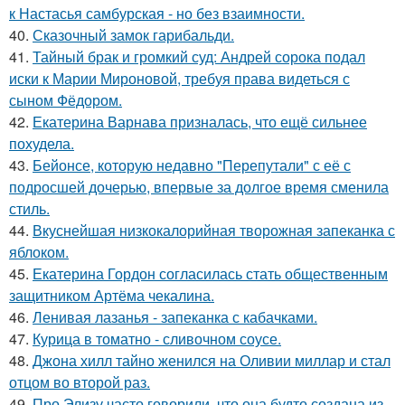
к Настасья самбурская - но без взаимности.
40.
Сказочный замок гарибальди.
41.
Тайный брак и громкий суд: Андрей сорока подал
иски к Марии Мироновой, требуя права видеться с
сыном Фёдором.
42.
Екатерина Варнава призналась, что ещё сильнее
похудела.
43.
Бейонсе, которую недавно "Перепутали" с её с
подросшей дочерью, впервые за долгое время сменила
стиль.
44.
Вкуснейшая низкокалорийная творожная запеканка с
яблоком.
45.
Екатерина Гордон согласилась стать общественным
защитником Артёма чекалина.
46.
Ленивая лазанья - запеканка с кабачками.
47.
Курица в томатно - сливочном соусе.
48.
Джона хилл тайно женился на Оливии миллар и стал
отцом во второй раз.
49.
Про Элизу часто говорили, что она будто создана из