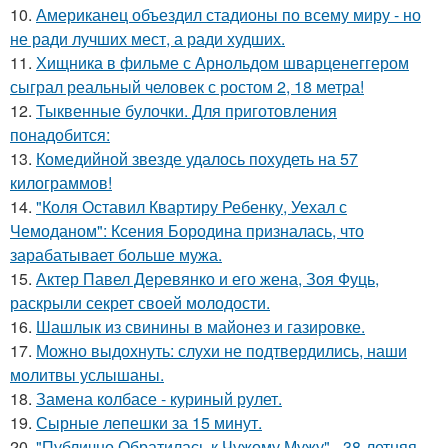
10.
Американец объездил стадионы по всему миру - но
не ради лучших мест, а ради худших.
11.
Хищника в фильме с Арнольдом шварценеггером
сыграл реальный человек с ростом 2, 18 метра!
12.
Тыквенные булочки. Для приготовления
понадобится:
13.
Комедийной звезде удалось похудеть на 57
килограммов!
14.
"Коля Оставил Квартиру Ребенку, Уехал с
Чемоданом": Ксения Бородина призналась, что
зарабатывает больше мужа.
15.
Актер Павел Деревянко и его жена, Зоя Фуць,
раскрыли секрет своей молодости.
16.
Шашлык из свинины в майонез и газировке.
17.
Можно выдохнуть: слухи не подтвердились, наши
молитвы услышаны.
18.
Замена колбасе - куриный рулет.
19.
Сырные лепешки за 15 минут.
20.
"Публично Обратилась к Чужому Мужу" - 38-летняя