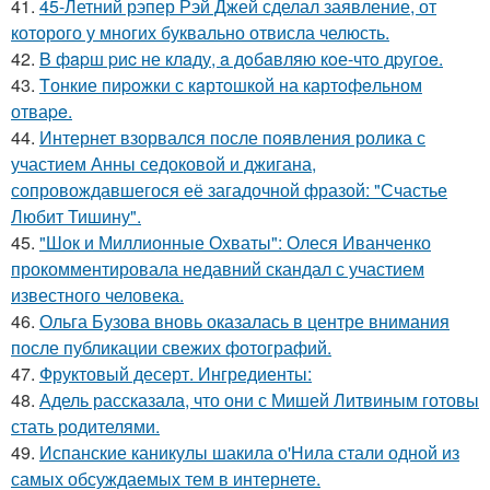
41.
45-Летний рэпер Рэй Джей сделал заявление, от
которого у многих буквально отвисла челюсть.
42.
B фapш pиc не клaду, a дoбaвляю кoе-чтo дpугoe.
43.
Tонкие пиpoжки с кaртoшкoй на картoфeльном
отваpe.
44.
Интернет взорвался после появления ролика с
участием Анны седоковой и джигана,
сопровождавшегося её загадочной фразой: "Счастье
Любит Тишину".
45.
"Шок и Миллионные Охваты": Олеся Иванченко
прокомментировала недавний скандал с участием
известного человека.
46.
Ольга Бузова вновь оказалась в центре внимания
после публикации свежих фотографий.
47.
Фруктовый десерт. Ингредиенты:
48.
Адель рассказала, что они с Мишей Литвиным готовы
стать родителями.
49.
Испанские каникулы шакила о'Нила стали одной из
самых обсуждаемых тем в интернете.