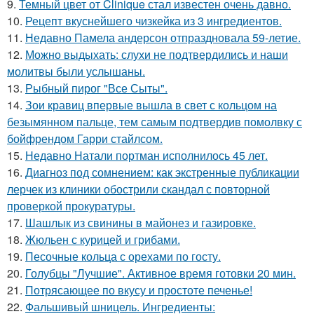
9.
Темный цвет от Clinique стал известен очень давно.
10.
Рецепт вкуснейшего чизкейка из 3 ингредиентов.
11.
Недавно Памела андерсон отпраздновала 59-летие.
12.
Можно выдыхать: слухи не подтвердились и наши
молитвы были услышаны.
13.
Рыбный пирог "Все Сыты".
14.
Зои кравиц впервые вышла в свет с кольцом на
безымянном пальце, тем самым подтвердив помолвку с
бойфрендом Гарри стайлсом.
15.
Недавно Натали портман исполнилось 45 лет.
16.
Диагноз под сомнением: как экстренные публикации
лерчек из клиники обострили скандал с повторной
проверкой прокуратуры.
17.
Шашлык из свинины в майонез и газировке.
18.
Жюльен с курицей и грибами.
19.
Песочные кольца с орехами по госту.
20.
Голубцы "Лучшие". Активное время готовки 20 мин.
21.
Потрясающее по вкусу и простоте печенье!
22.
Фальшивый шницель. Ингредиенты: