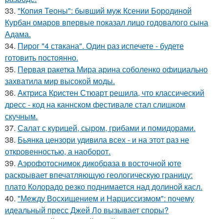
33.
"Копия Теоны": бывший муж Ксении Бородиной
Курбан омаров впервые показал лицо годовалого сына
Адама.
34.
Пирог "4 стaкана". Один раз испечете - будете
готовить постоянно.
35.
Первая ракетка Мира арина соболенко официально
захватила мир высокой моды.
36.
Актриса Кристен Стюарт решила, что классический
дресс - код на каннском фестивале стал слишком
скучным.
37.
Салат с курицей, сыром, грибами и помидорами.
38.
Бьянка цензори удивила всех - и на этот раз не
откровенностью, а наоборот.
39.
Аэрофотоснимок дикобpaза в восточной юте
раскрывает впечатляющую геологическую границу:
плато Колорадо резко поднимается над долиной касл.
40.
"Между Восхищением и Нарциссизмом": почему
идеальный пресс Джей Ло вызывает споры?