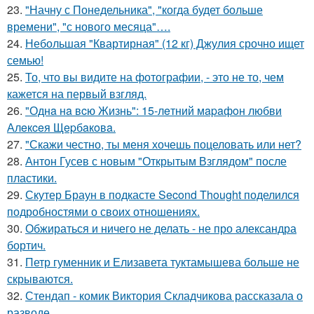
23.
"Начну с Понедельника", "когда будет больше
времени", "с нового месяца"….
24.
Небольшая "Квартирная" (12 кг) Джулия срочно ищет
семью!
25.
То, что вы видите на фотографии, - это не то, чем
кажется на первый взгляд.
26.
"Однa нa вcю Жизнь": 15-лeтний мapaфoн любви
Алeкceя Щepбaкoвa.
27.
"Скажи честно, ты меня хочешь поцеловать или нет?
28.
Антон Гусев с новым "Открытым Взглядом" после
пластики.
29.
Скутер Браун в подкасте Second Thought поделился
подробностями о своих отношениях.
30.
Обжираться и ничего не делать - не про александра
бортич.
31.
Петр гуменник и Елизавета туктамышева больше не
скрываются.
32.
Стендап - комик Виктория Складчикова рассказала о
разводе.