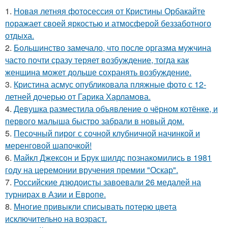
1.
Новая летняя фотосессия от Кристины Орбакайте
поражает своей яркостью и атмосферой беззаботного
отдыха.
2.
Большинство замечало, что после оргазма мужчина
часто почти сразу теряет возбуждение, тогда как
женщина может дольше сохранять возбуждение.
3.
Кристина асмус опубликовала пляжные фото с 12-
летней дочерью от Гарика Харламова.
4.
Девушка разместила объявление о чёрном котёнке, и
первого малыша быстро забрали в новый дом.
5.
Песочный пирог с сочной клубничной начинкой и
меренговой шапочкой!
6.
Майкл Джексон и Брук шилдс познакомились в 1981
году на церемонии вручения премии "Оскар".
7.
Российские дзюдоисты завоевали 26 медалей на
турнирах в Азии и Европе.
8.
Многие привыкли списывать потерю цвета
исключительно на возраст.