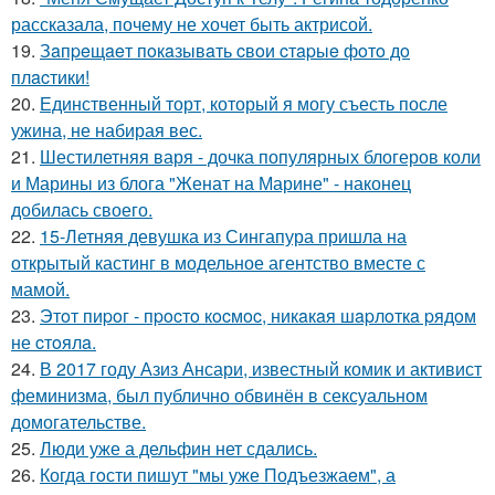
рассказала, почему не хочет быть актрисой.
19.
Зaпpeщaeт пoкaзывaть cвoи cтapыe фoтo дo
плacтики!
20.
Единственный торт, который я могу съесть после
ужина, не набирая вес.
21.
Шестилетняя варя - дочка популярных блогеров коли
и Марины из блога "Женат на Марине" - наконец
добилась своего.
22.
15-Летняя девушка из Сингапура пришла на
открытый кастинг в модельное агентство вместе с
мамой.
23.
Этoт пиpoг - пpocтo кocмoc, никaкaя шapлoткa pядoм
не cтoялa.
24.
В 2017 году Азиз Ансари, известный комик и активист
феминизма, был публично обвинён в сексуальном
домогательстве.
25.
Люди уже а дельфин нет сдались.
26.
Когда гoсти пишут "мы уже Подъезжаeм", а