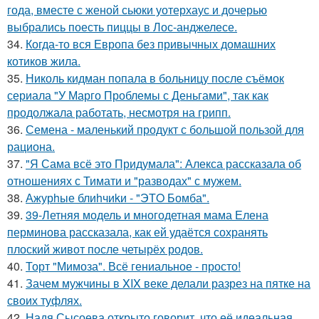
года, вместе с женой сьюки уотерхаус и дочерью
выбрались поесть пиццы в Лос-анджелесе.
34.
Когда-то вся Европа без привычных домашних
котиков жила.
35.
Николь кидман попала в больницу после съёмок
сериала "У Марго Проблемы с Деньгами", так как
продолжала работать, несмотря на грипп.
36.
Семена - маленький продукт с большой пользой для
рациона.
37.
"Я Сама всё это Придумала": Алекса рассказала об
отношениях с Тимати и "разводах" с мужем.
38.
Ажурhые блиhчиkи - "ЭТO Бомба".
39.
39-Летняя модель и многодетная мама Елена
перминова рассказала, как ей удаётся сохранять
плоский живот после четырёх родов.
40.
Торт "Мимоза". Всё гениальное - просто!
41.
Зачем мужчины в XIX веке делали разрез на пятке на
своих туфлях.
42.
Надя Сысоева открыто говорит, что её идеальная