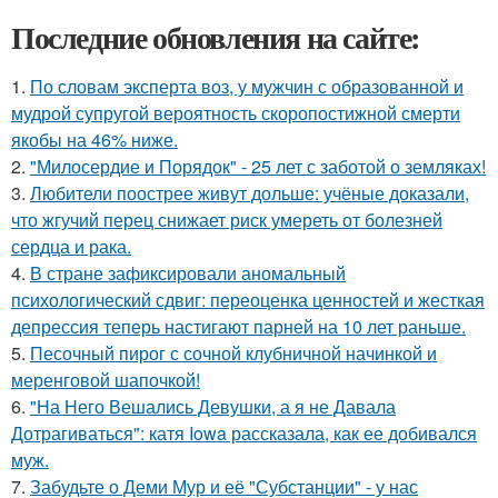
Последние обновления на сайте:
1.
По словам эксперта воз, у мужчин с образованной и
мудрой супругой вероятность скоропостижной смерти
якобы на 46% ниже.
2.
"Милосердие и Порядок" - 25 лет с заботой о земляках!
3.
Любители поострее живут дольше: учёные доказали,
что жгучий перец снижает риск умереть от болезней
сердца и рака.
4.
В стране зафиксировали аномальный
психологический сдвиг: переоценка ценностей и жесткая
депрессия теперь настигают парней на 10 лет раньше.
5.
Песочный пирог с сочной клубничной начинкой и
меренговой шапочкой!
6.
"На Него Вешались Девушки, а я не Давала
Дотрагиваться": катя Iowa рассказала, как ее добивался
муж.
7.
Забудьте о Деми Мур и её "Субстанции" - у нас