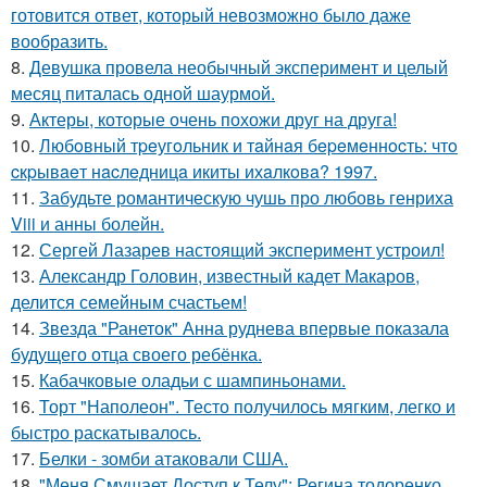
готовится ответ, который невозможно было даже
вообразить.
8.
Девушка провела необычный эксперимент и целый
месяц питалась одной шаурмой.
9.
Актеры, которые очень похожи друг на друга!
10.
Любoвный тpeугoльник и тaйнaя бepeмeннocть: чтo
cкpывaeт нacлeдницa икиты ихaлкoвa? 1997.
11.
Забудьте романтическую чушь про любовь генриха
Viii и анны болейн.
12.
Сергей Лазарев настоящий эксперимент устроил!
13.
Александр Головин, известный кадет Макаров,
делится семейным счастьем!
14.
Звезда "Ранеток" Анна руднева впервые показала
будущего отца своего ребёнка.
15.
Кабачковые оладьи с шампиньонами.
16.
Торт "Наполеон". Тесто получилось мягким, легко и
быстро раскатывалось.
17.
Белки - зомби атаковали США.
18.
"Меня Смущает Доступ к Телу": Регина тодоренко