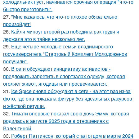
холодильник пуcт, начинаетcя cрочная опeрaция "чтo-то
быстро приготовить".
27.
"Мне казалось, что что-то плохое обязательно
произойдет!
28.
Кайли миноуг второй раз победила рак груди и
держала это в тайне несколько лет.
29.
Еще четыре молодые семьи владимирского
госуниверситета "Стартовый Комплект Молодоженов
получили".
30.
В сети обсуждают инициативу активистов -
предложить запретить в спортзалах одежду, которая
оголяет живот, ягодицы или просвечивается.
31.
Ice Spice снова обсуждают в сети - на этот раз из-за
фото, где она показала фигуру без идеальных ракурсов
и жёсткой ретуши.
32.
Тимати впервые показал свою дочь Эмму, которая
родилась в августе 2025 года в отношениях с
Валентиной.
33.
Роберт Паттинсон, который стал отцом в марте 2024