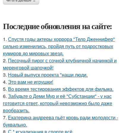
читать дальше →
Последние обновления на сайте:
1.
Спустя годы актеры хоррора "Тело Дженнифер"
сильно изменились, пройдя путь от подростковых
кумиров до мировых звезд.
2.
Песочный пирог с сочной клубничной начинкой и
меренговой шапочкой!
3.
Новый выпуск проекта "наши люди.
4.
Это вам не игрушки!
5.
Во время тестирования эффектов для фильма.
6.
Забудьте о Деми Мур и её "Субстанции" - у нас
готовится ответ, который невозможно было даже
вообразить.
7.
Екатерина андреева пьёт кровь ради молодости -
буквально.
8.
С * ксуализация в спорте всё.