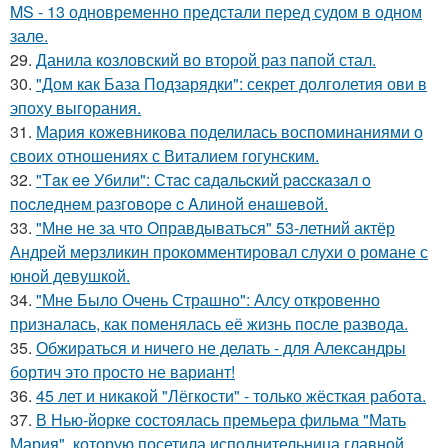
MS - 13 одновременно предстали перед судом в одном
зале.
29.
Данила козловский во второй раз папой стал.
30.
"Дом как База Подзарядки": секрет долголетия ови в
эпоху выгорания.
31.
Мария кожевникова поделилась воспоминаниями о
своих отношениях с Виталием гогунским.
32.
"Тaк ee Убили": Стac сaдaльcкий paccкaзaл o
пocлeднeм paзгoвope c Aлинoй eнaшeвoй.
33.
"Мне не за что Оправдываться" 53-летний актёр
Андрей мерзликин прокомментировал слухи о романе с
юной девушкой.
34.
"Мне Было Очень Страшно": Алсу откровенно
призналась, как поменялась её жизнь после развода.
35.
Обжираться и ничего не делать - для Александры
бортич это просто не вариант!
36.
45 лет и никакой "Лёгкости" - только жёсткая работа.
37.
В Нью-йорке состоялась премьера фильма "Мать
Мария", которую посетила исполнительница главной