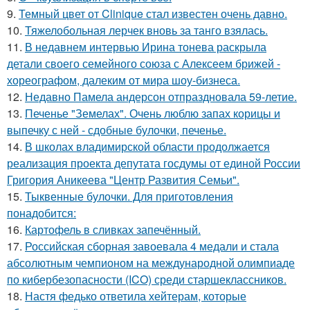
9.
Темный цвет от Clinique стал известен очень давно.
10.
Тяжелобольная лерчек вновь за танго взялась.
11.
В недавнем интервью Ирина тонева раскрыла
детали своего семейного союза с Алексеем брижей -
хореографом, далеким от мира шоу-бизнеса.
12.
Недавно Памела андерсон отпраздновала 59-летие.
13.
Печенье "Земелах". Очень люблю запах корицы и
выпечку с ней - сдобные булочки, печенье.
14.
В школах владимирской области продолжается
реализация проекта депутата госдумы от единой России
Григория Аникеева "Центр Развития Семьи".
15.
Тыквенные булочки. Для приготовления
понадобится:
16.
Картофель в сливках запечённый.
17.
Российская сборная завоевала 4 медали и стала
абсолютным чемпионом на международной олимпиаде
по кибербезопасности (ICO) среди старшеклассников.
18.
Настя федько ответила хейтерам, которые