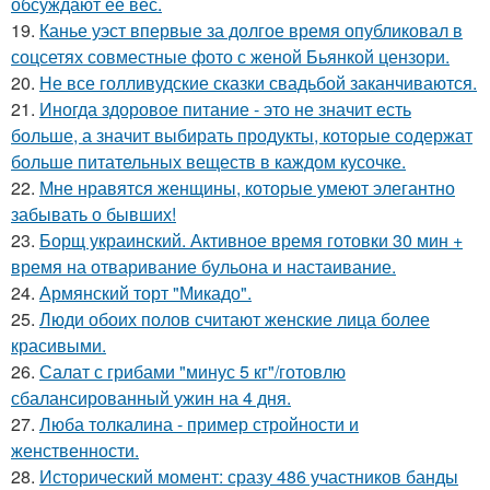
обсуждают её вес.
19.
Канье уэст впервые за долгое время опубликовал в
соцсетях совместные фото с женой Бьянкой цензори.
20.
Не все голливудские сказки свадьбой заканчиваются.
21.
Иногда здоровое питание - это не значит есть
больше, а значит выбирать продукты, которые содержат
больше питательных веществ в каждом кусочке.
22.
Мне нравятся женщины, которые умеют элегантно
забывать о бывших!
23.
Борщ украинский. Активное время готовки 30 мин +
время на отваривание бульона и настаивание.
24.
Армянский торт "Микадо".
25.
Люди обоих полов считают женские лица более
красивыми.
26.
Салат с грибами "минус 5 кг"/готовлю
сбалансированный ужин на 4 дня.
27.
Люба толкалина - пример стройности и
женственности.
28.
Исторический момент: сразу 486 участников банды