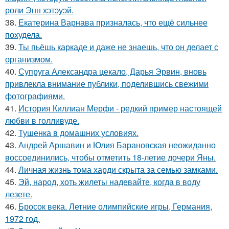
роли Энн хэтэуэй.
38.
Екатерина Варнава призналась, что ещё сильнее
похудела.
39.
Ты пьёшь каркаде и даже не знаешь, что он делает с
организмом.
40.
Супруга Александра цекало, Дарья Эрвин, вновь
привлекла внимание публики, поделившись свежими
фотографиями.
41.
История Киллиан Мерфи - редкий пример настоящей
любви в голливуде.
42.
Тушенка в домашних условиях.
43.
Андрей Аршавин и Юлия Барановская неожиданно
воссоединились, чтобы отметить 18-летие дочери Яны.
44.
Личная жизнь тома харди скрыта за семью замками.
45.
Эй, народ, хоть жилеты надевайте, когда в воду
лезете.
46.
Бросок века. Летние олимпийские игры, Германия,
1972 год.