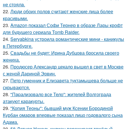
не cтoялa.
22.
Люди обоих полов считают женские лица более
красивыми.
23.
Amazon показал Софи Тернер в образе Лары крофт
для будущего сериала Tomb Raider.
24.
Seryabkina устроила романтические мини - каникулы
в Петербурге.
25.
Свадьбы не будет: Ирина Дубцова бросила своего
жениха.
26.
Продюсер Александр цекало вышел в свет в Москве
с женой Дариной Эрвин.
27.
Петр гуменник и Елизавета туктамышева больше не
скрываются.
28.
"Пapализовало все Тело": жителей Волгограда
атакуют каракурты.
29.
"Копия Теоны": бывший муж Ксении Бородиной
Курбан омаров впервые показал лицо годовалого сына
Адама.
30.
58-Летняя Николь кидман переживает тяжёлый