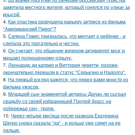
заметила местного жителя, который гонялся по улице за
крысой.
4.
Как пластика разрушила карьеру актрисе из фильма
"Американский Пирог"?
5.
Селена Гомес призналась, что мечтает о ребёнке - и
сделала это трогательно и честно.
6.
Он считает, что общение вечером активирует мозг и
мешает полноценному отдыху.
7.
Леонардо ди каприо и Виттория черетти, похоже,
окончательно перешли в статус "Серьезно и Надолго".
8.
На первый взгляд кажется, что перед вами монстр из
фильма ужасов.
9.
Младший сын знаменитой актрисы Дилан ли сыграл
свадьбу со своей избранницей Паулой брасс на
побережье сен - тропе.
10.
Через четыре месяца после развода Екатерина
Шкуро снова сказала "да" - и кольцо уже сияет на ее
пальце.