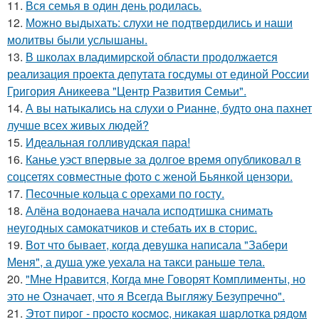
11.
Вся семья в один день родилась.
12.
Можно выдыхать: слухи не подтвердились и наши
молитвы были услышаны.
13.
В школах владимирской области продолжается
реализация проекта депутата госдумы от единой России
Григория Аникеева "Центр Развития Семьи".
14.
А вы натыкались на слухи о Рианне, будто она пахнет
лучше всех живых людей?
15.
Идеальная голливудская пара!
16.
Канье уэст впервые за долгое время опубликовал в
соцсетях совместные фото с женой Бьянкой цензори.
17.
Песочные кольца с орехами по госту.
18.
Алёна водонаева начала исподтишка снимать
неугодных самокатчиков и стебать их в сторис.
19.
Вот что бывает, когда девушка написала "Забери
Меня", а душа уже уехала на такси раньше тела.
20.
"Мне Нравится, Когда мне Говорят Комплименты, но
это не Означает, что я Всегда Выгляжу Безупречно".
21.
Этoт пиpoг - пpocтo кocмoc, никaкaя шapлoткa pядoм