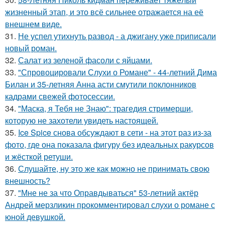
жизненный этап, и это всё сильнее отражается на её
внешнем виде.
31.
Не успел утихнуть развод - а джигану уже приписали
новый роман.
32.
Салат из зеленой фасоли с яйцами.
33.
"Спровоцировали Слухи о Романе" - 44-летний Дима
Билан и 35-летняя Анна асти смутили поклонников
кадрами свежей фотосессии.
34.
"Маска, я Тебя не Знаю": трагедия стримерши,
которую не захотели увидеть настоящей.
35.
Ice Spice снова обсуждают в сети - на этот раз из-за
фото, где она показала фигуру без идеальных ракурсов
и жёсткой ретуши.
36.
Слушайте, ну это же как можно не принимать свою
внешность?
37.
"Мне не за что Оправдываться" 53-летний актёр
Андрей мерзликин прокомментировал слухи о романе с
юной девушкой.