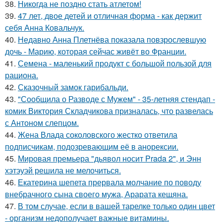
38.
Никогда не поздно стать атлетом!
39.
47 лет, двое детей и отличная форма - как держит
себя Анна Ковальчук.
40.
Недавно Анна Плетнёва показала повзрослевшую
дочь - Марию, которая сейчас живёт во Франции.
41.
Семена - маленький продукт с большой пользой для
рациона.
42.
Сказочный замок гарибальди.
43.
"Сообщила о Разводе с Мужем" - 35-летняя стендап -
комик Виктория Складчикова призналась, что развелась
с Антоном слепцом.
44.
Жена Влада соколовского жестко ответила
подписчикам, подозревающим её в анорексии.
45.
Мировая премьера "дьявол носит Prada 2", и Энн
хэтэуэй решила не мелочиться.
46.
Екатерина шепета прервала молчание по поводу
внебрачного сына своего мужа, Арарата кещяна.
47.
В том случае, если в вашей тарелке только один цвет
- организм недополучает важные витамины.