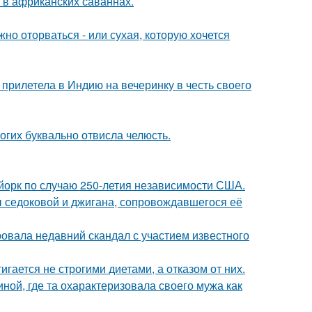
 в африканских саваннах.
жно оторваться - или сухая, которую хочется
прилетела в Индию на вечеринку в честь своего
огих буквально отвисла челюсть.
-йорк по случаю 250-летия независимости США.
ы седоковой и джигана, сопровождавшегося её
вала недавний скандал с участием известного
гается не строгими диетами, а отказом от них.
ной, где та охарактеризовала своего мужа как