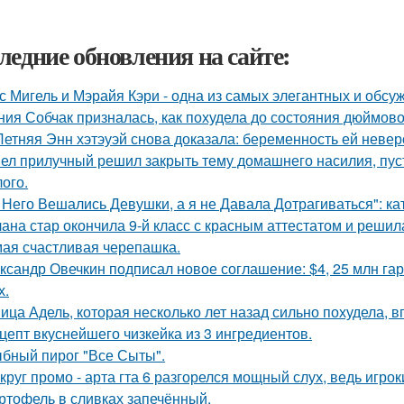
ледние обновления на сайте:
с Мигель и Мэрайя Кэри - одна из самых элегантных и обсу
ния Собчак призналась, как похудела до состояния дюймово
Летняя Энн хэтэуэй снова доказала: беременность ей невер
ел прилучный решил закрыть тему домашнего насилия, пуст
ого.
 Него Вешались Девушки, а я не Давала Дотрагиваться": кат
ана стар окончила 9-й класс с красным аттестатом и реши
ая счастливая черепашка.
ксандр Овечкин подписал новое соглашение: $4, 25 млн гар
х.
ица Адель, которая несколько лет назад сильно похудела, 
цепт вкуснейшего чизкейка из 3 ингредиентов.
бный пирог "Все Сыты".
круг промо - арта гта 6 разгорелся мощный слух, ведь игрок
ртофель в сливках запечённый.