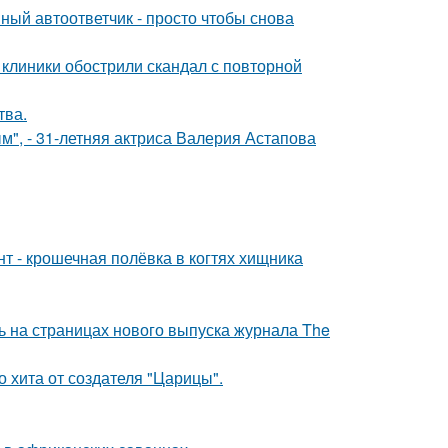
ный автоответчик - просто чтобы снова
 клиники обострили скандал с повторной
тва.
", - 31-летняя актриса Валерия Астапова
 - крошечная полёвка в когтях хищника
ь на страницах нового выпуска журнала The
 хита от создателя "Царицы".