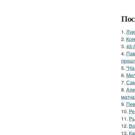
Пос
1.
Луи
2.
Ксе
3.
43-
4.
Пав
прошл
5.
"На
6.
Мил
7.
Сам
8.
Але
матча
9.
Пев
10.
Ре
11.
Ры
12.
Во
13.
Ка