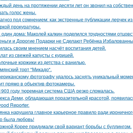
ждый день на протяжении десяти лет он звонил на собствен
ать голос жены.
агноз под сомнением: как экстренные публикации лерчек из
ркой прокуратуры.
 один дома: Маколей калкин поделился трудностями отцовс
еньги и Дорогие Подарки не Сделают Ребёнка Избалованным
илась своим мнением насчёт воспитания детей.
лат из свежей капусты с курицей.
лочные коржики из детства с ванилью.
мянский торт "Микадо".
ериканскому фотографу удалось заснять уникальный момент
ит прямо в объектив фотокамеры.
1903 году тюремная система США резко сломалась.
екса Деми, обладающая поразительной красотой, появилас
ood Reporter.
янка нарушила главное карьерное правило ради ироничного
о была любовь!
южной Корее придумали свой вариант борьбы с буллингом.