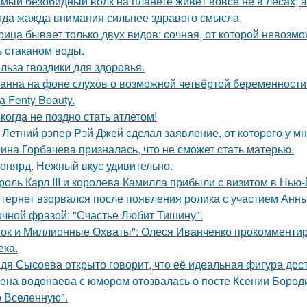
мый безобидный волк на планете живёт вовсе не в лесах, а
гда жажда внимания сильнее здравого смысла.
рица бывает только двух видов: сочная, от которой невозмо
ь стаканом воды.
льза гвоздики для здоровья.
анна на фоне слухов о возможной четвёртой беременности 
а Fenty Beauty.
когда не поздно стать атлетом!
-Летний рэпер Рэй Джей сделал заявление, от которого у мн
ина Горбачева призналась, что не сможет стать матерью.
онярд. Нежный вкус удивительно.
роль Карл III и королева Камилла прибыли с визитом в Нью
тернет взорвался после появления ролика с участием Анн
очной фразой: "Счастье Любит Тишину".
ок и Миллионные Охваты": Олеся Иванченко прокомментиро
ека.
дя Сысоева открыто говорит, что её идеальная фигура дости
ена водонаева с юмором отозвалась о посте Ксении Бороди
 Вселенную".