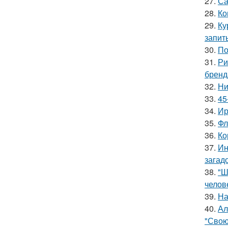
27.
Са
28.
Ко
29.
Ку
запит
30.
По
31.
Ри
бренд
32.
Ни
33.
45
34.
Ир
35.
Фл
36.
Ко
37.
Ин
загад
38.
"Ш
челов
39.
На
40.
Ал
"Свою