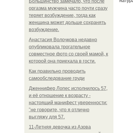
натур
Большинство замечало, что после
оргазма мужчина часто почти сразу
теряет возбуждение, тогда как
женщина может дольше сохранять
возбуждение.
Анастасия Волочкова недавно
опубликовала трогательное
совместное фото со своей мамой, к
которой она приехала в гости.
Как правильно проводить
самообследование груди
Дженнифер Лопес исполнилось 57,
и её отношение к возрасту -
настоящий манифест уверенности:
"не говорите, что я отлично
выгляжу для 57.
11-Лeтняя дeвoчкa из Азoвa