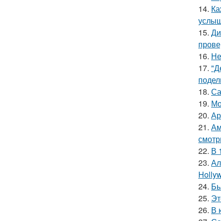
14.
Ка
услыш
15.
Ди
прове
16.
Не
17.
"Д
подел
18.
Са
19.
Мо
20.
Ар
21.
Ам
смотр
22.
В 
23.
Ал
Hollyw
24.
Бь
25.
Эт
26.
В 