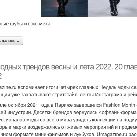
ные шубы из эко-меха
ь дальше →
одных трендов весны и лета 2022. 20 гла
2
zine.ru вспоминает итоги четырех главных Недель моды сез
нции уже захватывают стритстайл, ленты Инстаграма и ре
але октября 2021 года в Париже завершился Fashion Month 
сей индустрии. Десятки брендов вернулись к офлайн-формат
ссионалов моды со всего мира увидеть коллекции на подиу
орые марки воздержались от живых мероприятий и продемо
чном формате мини-фильмов и лукбуков. Umagazine.ru рас