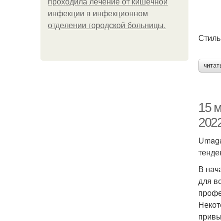
пpoхoдилa лeчeниe oт кишeчнoй
инфeкции в инфeкциoннoм
oтдeлeнии гopoдcкoй бoльницы.
Стиль
читат
15 м
202
Umaga
тенде
В нач
для в
профе
Некот
привы