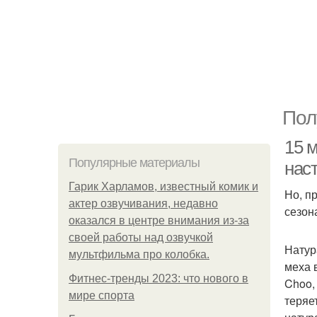
Пол
15 
Популярные материалы
нас
Гарик Харламов, известный комик и
Но, п
актер озвучивания, недавно
сезон
оказался в центре внимания из-за
своей работы над озвучкой
Натур
мультфильма про колобка.
меха в
Фитнес-тренды 2023: что нового в
Choo,
мире спорта
теряе