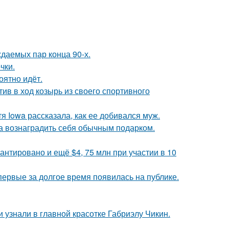
ждаемых пар конца 90-х.
чки.
оятно идёт.
ив в ход козырь из своего спортивного
я Iowa рассказала, как ее добивался муж.
ла вознаградить себя обычным подарком.
антировано и ещё $4, 75 млн при участии в 10
впервые за долгое время появилась на публике.
и узнали в главной красотке Габриэлу Чикин.