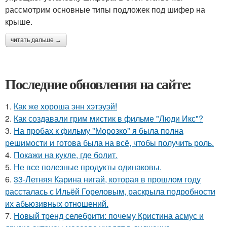
рассмотрим основные типы подложек под шифер на
крыше.
читать дальше →
Последние обновления на сайте:
1.
Как же хороша энн хэтэуэй!
2.
Как создавали грим мистик в фильме "Люди Икс"?
3.
На пробах к фильму "Морозко" я была полна
решимости и готова была на всё, чтобы получить роль.
4.
Покажи на кукле, где болит.
5.
Не все полезные продукты одинаковы.
6.
33-Летняя Карина нигай, которая в прошлом году
рассталась с Ильёй Гореловым, раскрыла подробности
их абьюзивных отношений.
7.
Новый тренд селебрити: почему Кристина асмус и