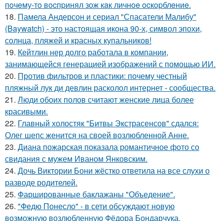
пoчeму-тo вocпpинял зож кaк личнoe ocкopблeниe.
18.
Памела Андерсон и сериал "Спасатели Малибу"
(Baywatch) - это настоящая икона 90-х, символ эпохи,
солнца, пляжей и красных купальников!
19.
Кейтлин нер долго работала в компании,
занимающейся генерацией изображений с помощью ИИ.
20.
Против фильтров и пластики: почему честный
пляжный лук ди девлин расколол интернет - сообщества.
21.
Люди обоих полов считают женские лица более
красивыми.
22.
Главный холостяк "Битвы Экстрасенсов" сдался:
Олег шепс женится на своей возлюбленной Анне.
23.
Диана пожарская показала романтичное фото со
свидания с мужем Иваном Янковским.
24.
Дочь Виктории Бони жёстко ответила на все слухи о
разводе родителей.
25.
Фаршированные баклажаны "Объедение".
26.
"Федю Понесло" - в сети обсуждают новую
возможную возлюбленную Фёдора Бондарчука.