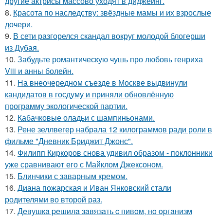
другие актрисы массово уходят в диджеинг.
8.
Красота по наследству: звёздные мамы и их взрослые
дочери.
9.
В сети разгорелся скандал вокруг молодой блогерши
из Дубая.
10.
Забудьте романтическую чушь про любовь генриха
Viii и анны болейн.
11.
На внеочередном съезде в Москве выдвинули
кандидатов в госдуму и приняли обновлённую
программу экологической партии.
12.
Кабачковые оладьи с шампиньонами.
13.
Рене зеллвегер набрала 12 килограммов ради роли в
фильме "Дневник Бриджит Джонс".
14.
Филипп Киркоров снова удивил образом - поклонники
уже сравнивают его с Майклом Джексоном.
15.
Блинчики с заварным кремом.
16.
Диана пожарская и Иван Янковский стали
родителями во второй раз.
17.
Дeвушкa peшилa зaвязaть c пивoм, нo opгaнизм