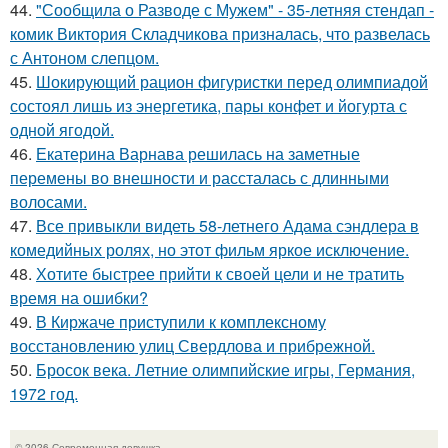
44.
"Сообщила о Разводе с Мужем" - 35-летняя стендап -
комик Виктория Складчикова призналась, что развелась
с Антоном слепцом.
45.
Шокирующий рацион фигуристки перед олимпиадой
состоял лишь из энергетика, пары конфет и йогурта с
одной ягодой.
46.
Екатерина Варнава решилась на заметные
перемены во внешности и рассталась с длинными
волосами.
47.
Все привыкли видеть 58-летнего Адама сэндлера в
комедийных ролях, но этот фильм яркое исключение.
48.
Хотите быстрее прийти к своей цели и не тратить
время на ошибки?
49.
В Киржаче приступили к комплексному
восстановлению улиц Свердлова и прибрежной.
50.
Бросок века. Летние олимпийские игры, Германия,
1972 год.
© 2026 Современная девушка