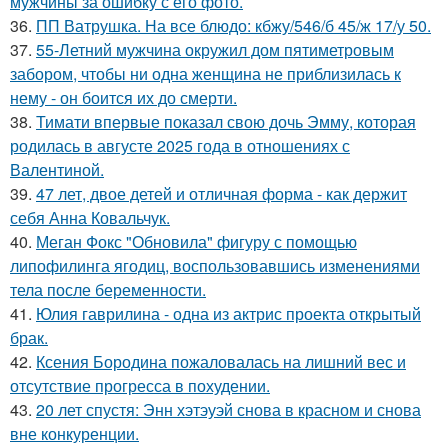
мужчины за ошибку с его фото.
36.
ПП Ватрушка. На все блюдо: кбжу/546/б 45/ж 17/у 50.
37.
55-Летний мужчина окружил дом пятиметровым
забором, чтобы ни одна женщина не приблизилась к
нему - он боится их до смерти.
38.
Тимати впервые показал свою дочь Эмму, которая
родилась в августе 2025 года в отношениях с
Валентиной.
39.
47 лет, двое детей и отличная форма - как держит
себя Анна Ковальчук.
40.
Меган Фокс "Обновила" фигуру с помощью
липофилинга ягодиц, воспользовавшись изменениями
тела после беременности.
41.
Юлия гаврилина - одна из актрис проекта открытый
брак.
42.
Ксения Бородина пожаловалась на лишний вес и
отсутствие прогресса в похудении.
43.
20 лет спустя: Энн хэтэуэй снова в красном и снова
вне конкуренции.