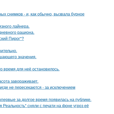
х снимков - и, как обычно, вызвала бурное
изного лайнера.
дневного рациона.
ский Пирог"?
вительно.
ешающего значения.
о время для неё остановилось.
асота завораживает.
где не пересекаются - за исключением
 впервые за долгое время появилась на публике.
 Реальность" сняли с печати на фоне угроз её