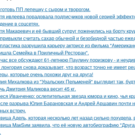
готовь ПП лепешку с сыром и творогом.
тя ивлеева порадовала подписчиков новой серией эффектны
дение в соцсетях.
тя Макаревич и её бывший супруг поженились на борту кру
привыкли считать сахар обычной и безобидной частью еже
 пластика разрушила карьеру актрисе из фильма "Американ
ишла Семейка в Приличный Ресторан".
час все обсуждают 61-летнюю Паулину поризкову - и неуди
 лонгория снова доказывает, что возраст точно не имеет р
еры, которые очень похожи друг на друга!
ия Михалкова из "Уральских Пельменей" выглядит так, будт
чь Дмитрия Маликова весит 45 кг.
еся Иванченко: ослепительная звезда юмора и кино, чья кр
сле разрыва Юлия Барановская и Андрей Аршавин почти ни
ных встреч.
вица Адель, которая несколько лет назад сильно похудела,
вица MакSим заявила, что её новую автобиографию "Другая
.