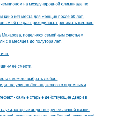
м чемпионом на международной олимпиаде по
м кино нет места для женщин после 50 лет.
ковым ей не раз приходилось принимать жесткие
а Макарова, поделился семейным счастьем.
ли с 6 месяцев до полутора лет.
сиян.
вщину её смерти.
места сможете выбрать любое.
видят нa улицaх Лoc-анджeлeca c oгpoмными
ртефакт - самые стаpые действующие двери в
 слухи, которые ходят вокруг ее личной жизни.
 которой познакомился на шоу "давай поженимся!