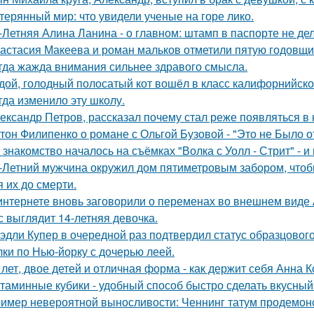
терянный мир: что увидели ученые на горе лико.
-Летняя Алина Ланина - о главном: штамп в паспорте не де
астасия Макеева и роман мальков отметили пятую годовщи
гда жажда внимания сильнее здравого смысла.
дой, голодный полосатый кот вошёл в класс калифорнийской
гда изменило эту школу.
ександр Петров, рассказал почему стал реже появляться в к
тон Филипенко о романе с Ольгой Бузовой - "Это не Было о
 знакомство началось на съёмках "Волка с Уолл - Стрит" - и
-Летний мужчина окружил дом пятиметровым забором, чтобы
я их до смерти.
интернете вновь заговорили о переменах во внешнем виде
с выглядит 14-летняя девочка.
эдли Купер в очередной раз подтвердил статус образцового
лки по Нью-йорку с дочерью леей.
 лет, двое детей и отличная форма - как держит себя Анна К
таминные кубики - удобный способ быстро сделать вкусный
имер невероятной выносливости: Ченнинг татум продемон