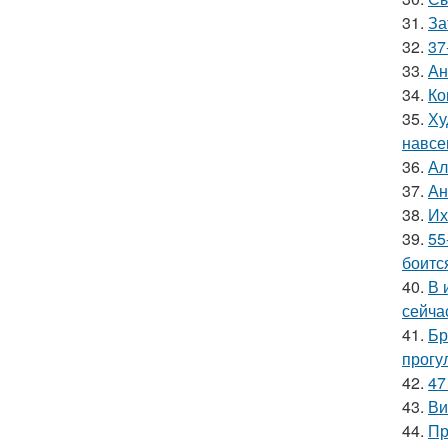
31.
За
32.
37
33.
Ан
34.
Ко
35.
Ху
навсе
36.
Ал
37.
Ан
38.
Их
39.
55
боитс
40.
В 
сейча
41.
Бр
прогу
42.
47
43.
Ви
44.
Пр