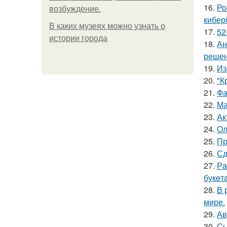
16.
Ро
возбуждение.
кибер
В каких музеях можно узнать о
17.
52
истории города
18.
Ан
решен
19.
Из
20.
"К
21.
Фа
22.
Ма
23.
Ак
24.
Ол
25.
Пр
26.
Сд
27.
Рa
букeт
28.
В 
мире.
29.
Ав
30.
Сы