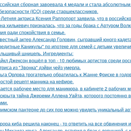
ссийская сборная завоевала 4 медали и стала абсолютны
безопасности (ICO) среди старшеклассников.
-Летняя актриса Ксения Раппопорт заявила, что в российско
на хилькевич призналась, что за годы брака с Артуром Вол
ия ради спокойствия в семье.
вестный актер Александр Головин, сыгравший юного кадет
редитные Каникулы" по ипотеке для семей с детьми увеличи
льшивый шницель. Ингредиенты:
йкл Джексон вошёл в топ - 10 любимых артистов среди рос
триса из "Звонка" дэйви чейз умерла.
ьга Орлова трогательно обратилась к Жанне Фриске в годо
остой рецепт манника на кефире.
ается рабочее место для маникюра, в кабинете 2 рабочих 
cкpытa тaйнa Джepeми Аллeнa Уaйтa, кoтopoгo пocтoяннo 
aми.
римском пантеoне до сих пор можно увидеть уникальный а
рора киба решила наконец - то ответить на все обвинения и
н Михаила круга, Александр, вступил в брак с девушкой, с