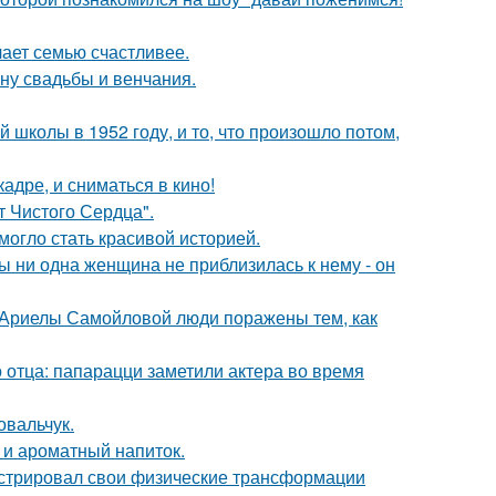
лает семью счастливее.
ну свадьбы и венчания.
 школы в 1952 году, и то, что произошло потом,
адре, и сниматься в кино!
т Чистого Сердца".
 могло стать красивой историей.
 ни одна женщина не приблизилась к нему - он
 Ариелы Самойловой люди поражены тем, как
 отца: папарацци заметили актера во время
овальчук.
 и ароматный напиток.
стрировал свои физические трансформации