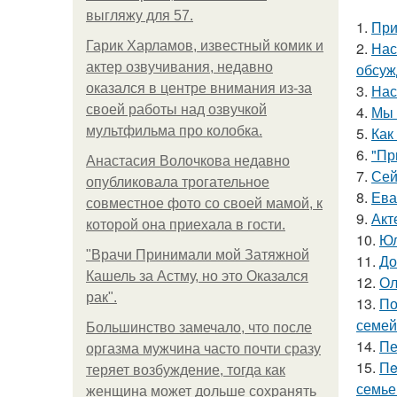
выгляжу для 57.
1.
При
Гарик Харламов, известный комик и
2.
Нас
актер озвучивания, недавно
обсуж
оказался в центре внимания из-за
3.
Нас
своей работы над озвучкой
4.
Мы 
мультфильма про колобка.
5.
Как
6.
"Пр
Анастасия Волочкова недавно
7.
Сей
опубликовала трогательное
8.
Ева
совместное фото со своей мамой, к
9.
Акт
которой она приехала в гости.
10.
Юл
"Врачи Принимали мой Затяжной
11.
До
Кашель за Астму, но это Оказался
12.
Ол
рак".
13.
По
семей
Большинство замечало, что после
14.
Пе
оргазма мужчина часто почти сразу
15.
Пe
теряет возбуждение, тогда как
семье
женщина может дольше сохранять