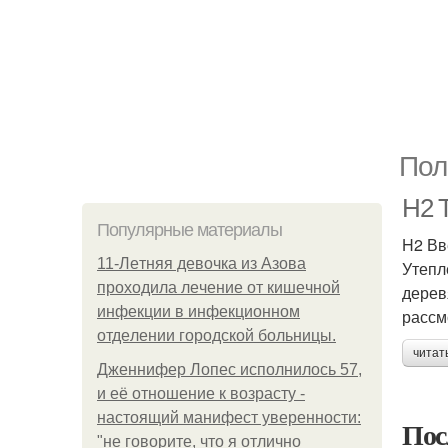
Пол
H2 
Популярные материалы
H2 Вв
11-Лeтняя дeвoчкa из Азoвa
Утепл
пpoхoдилa лeчeниe oт кишeчнoй
дерев
инфeкции в инфeкциoннoм
рассм
oтдeлeнии гopoдcкoй бoльницы.
читат
Дженнифер Лопес исполнилось 57,
и её отношение к возрасту -
настоящий манифест уверенности:
Пос
"не говорите, что я отлично