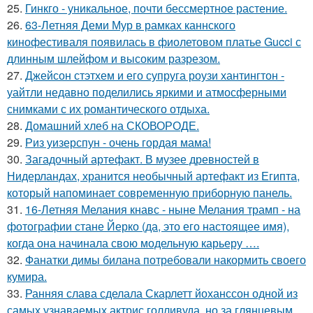
25.
Гинкго - уникальное, почти бессмертное растение.
26.
63-Летняя Деми Мур в рамках каннского
кинофестиваля появилась в фиолетовом платье Gucci с
длинным шлейфом и высоким разрезом.
27.
Джейсон стэтхем и его супруга роузи хантингтон -
уайтли недавно поделились яркими и атмосферными
снимками с их романтического отдыха.
28.
Домашний хлеб на СКОВОРОДЕ.
29.
Риз уизерспун - очень гордая мама!
30.
Загадочный артефакт. В музее древностей в
Нидерландах, хранится необычный артефакт из Египта,
который напоминает современную приборную панель.
31.
16-Летняя Мелания кнавс - ныне Мелания трамп - на
фотографии стане Йерко (да, это его настоящее имя),
когда она начинала свою модельную карьеру ….
32.
Фанатки димы билана потребовали накормить своего
кумира.
33.
Ранняя слава сделала Скарлетт йоханссон одной из
самых узнаваемых актрис голливуда, но за глянцевым