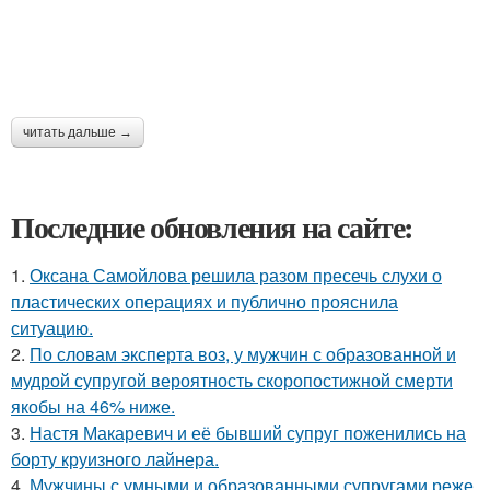
читать дальше →
Последние обновления на сайте:
1.
Оксана Самойлова решила разом пресечь слухи о
пластических операциях и публично прояснила
ситуацию.
2.
По словам эксперта воз, у мужчин с образованной и
мудрой супругой вероятность скоропостижной смерти
якобы на 46% ниже.
3.
Настя Макаревич и её бывший супруг поженились на
борту круизного лайнера.
4.
Мужчины с умными и образованными супругами реже