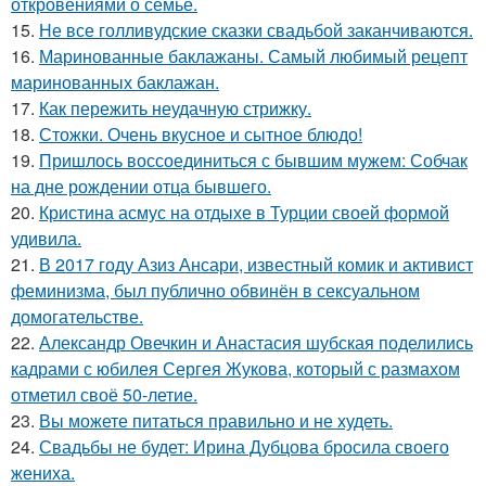
откровениями о семье.
15.
Не все голливудские сказки свадьбой заканчиваются.
16.
Маринованные баклажаны. Самый любимый рецепт
маринованных баклажан.
17.
Как пережить неудачную стрижку.
18.
Стожки. Очень вкусное и сытное блюдо!
19.
Пришлось воссоединиться с бывшим мужем: Собчак
на дне рождении отца бывшего.
20.
Кристина асмус на отдыхе в Турции своей формой
удивила.
21.
В 2017 году Азиз Ансари, известный комик и активист
феминизма, был публично обвинён в сексуальном
домогательстве.
22.
Александр Овечкин и Анастасия шубская поделились
кадрами с юбилея Сергея Жукова, который с размахом
отметил своё 50-летие.
23.
Вы можете питаться правильно и не худеть.
24.
Свадьбы не будет: Ирина Дубцова бросила своего
жениха.