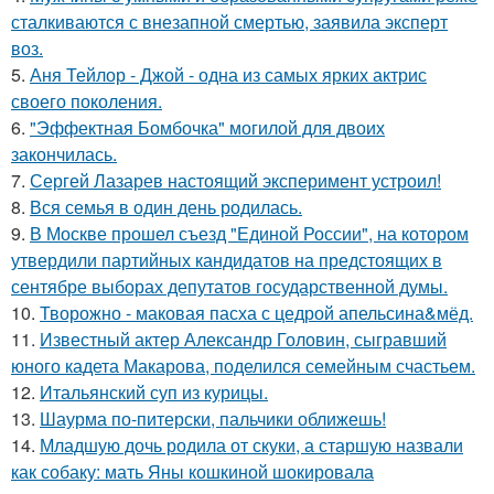
сталкиваются с внезапной смертью, заявила эксперт
воз.
5.
Аня Тейлор - Джой - одна из самых ярких актрис
своего поколения.
6.
"Эффектная Бомбочка" могилой для двоих
закончилась.
7.
Сергей Лазарев настоящий эксперимент устроил!
8.
Вся семья в один день родилась.
9.
В Москве прошел съезд "Единой России", на котором
утвердили партийных кандидатов на предстоящих в
сентябре выборах депутатов государственной думы.
10.
Творожно - маковая пасха с цедрой апельсина&мёд.
11.
Известный актер Александр Головин, сыгравший
юного кадета Макарова, поделился семейным счастьем.
12.
Итальянский суп из курицы.
13.
Шаурма по-питерски, пальчики оближешь!
14.
Младшую дочь родила от скуки, а старшую назвали
как собаку: мать Яны кошкиной шокировала