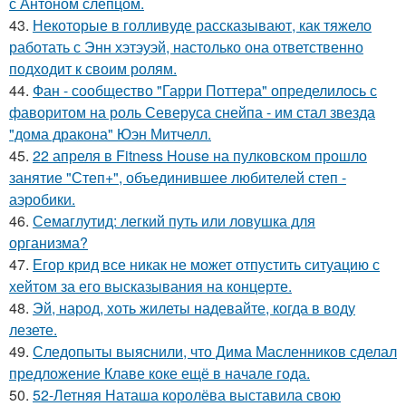
с Антоном слепцом.
43.
Некоторые в голливуде рассказывают, как тяжело
работать с Энн хэтэуэй, настолько она ответственно
подходит к своим ролям.
44.
Фан - сообщество "Гарри Поттера" определилось с
фаворитом на роль Северуса снейпа - им стал звезда
"дома дракона" Юэн Митчелл.
45.
22 апреля в Fitness House на пулковском прошло
занятие "Степ+", объединившее любителей степ -
аэробики.
46.
Семаглутид: легкий путь или ловушка для
организма?
47.
Егор крид все никак не может отпустить ситуацию с
хейтом за его высказывания на концерте.
48.
Эй, народ, хоть жилеты надевайте, когда в воду
лезете.
49.
Следопыты выяснили, что Дима Масленников сделал
предложение Клаве коке ещё в начале года.
50.
52-Летняя Наташа королёва выставила свою