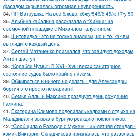
фасадом скрывалась огромная неуверенность.
34.
ПП Ватрушка. На все блюдо: кбжу/546/б 45/ж 17/у 50.
35.
Альбина кабалина рассказала о "Химии" на
съемочной площадке с Михаилом галустяном.
36.
Щитовидка - это не только анализы, но и то, как вы
выглядите каждый день.
37.
Сергей Матвиенко признался, что завидует доходам
Антон шастун.
38.
"Корабли Чумы". В XVI - Xviii веках санитарное
состояние судов было крайне низким.
39.
Обжираться и ничего не делать - для Александры
бортич это просто не вариант!
40.
Семья Аллы и Максима празднует день рождения
Галкина.
41.
Екатерина Климова поделилась кадрами с отдыха на
Мальдивах и вызвала бурную реакцию поклонников.
42.
"Сообщила о Разводе с Мужем" - 35-летняя стендап -
комик Виктория Складчикова призналась, что развелась