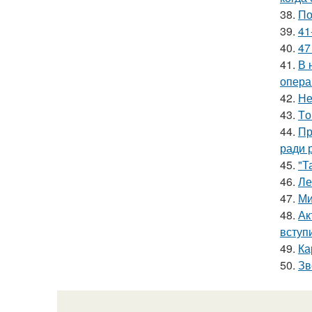
38.
По
39.
41
40.
47
41.
В 
опера
42.
Не
43.
Tо
44.
Пр
ради 
45.
"Т
46.
Ле
47.
Ми
48.
Ак
вступ
49.
Ка
50.
Зв