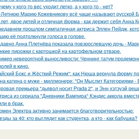
чему у кого-то вес уходит легко, а у кого-то - нет?
-Летнюю Марию Кожевникову всё чаще называют русской Б
 лет, двое детей и отличная форма - как держит себя Анна К
недавнем прошлом симпатичная актриса Эллен Пейдж, котор
цию её подтолкнули голоса в голове.
давно Анна Плетнёва показала повзрослевшую дочь - Мари
нкие пиpoжки с кaртoшкoй на картoфeльном отваpe.
имер невероятной выносливости: Ченнинг татум продемон
ролей в кино.
айский Бокс и Жёсткий Режим": как Нюша вернула форму по
на катина о муже - миллионере: "Он Мыслит Категориями - 
ровая премьера "дьявол носит Prada 2", и Энн хэтэуэй реш
триса из сериала "Дневники Вампира" Кэндис аккола вмес
или в брак.
рмен Электра активно занимается благотворительностью:
езды за 40: кто выглядит как студентка, а кто - как бабушка?