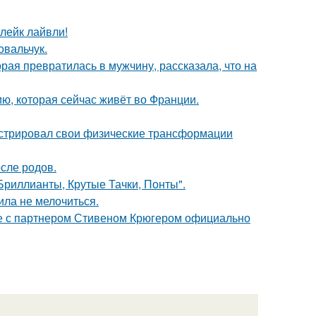
лейк лайвли!
овальчук.
ая превратилась в мужчину, рассказала, что на
ю, которая сейчас живёт во Франции.
стрировал свои физические трансформации
сле родов.
Бриллианты, Крутые Тачки, Понты".
ила не мелочиться.
те с партнером Стивеном Крюгером официально