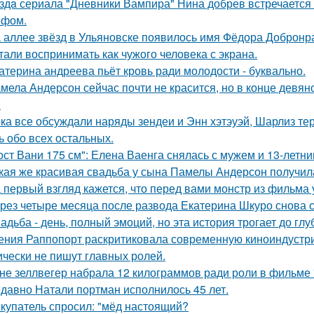
здa сериала "Дневники Вампира" Нина добрев встречается
ефом.
 аллее звёзд в Ульяновске появилось имя Фёдора Добронрав
тали воспринимать как чужого человека с экрана.
атерина андреева пьёт кровь ради молодости - буквально.
мела Андерсон сейчас почти не красится, но в конце девян
.
ка все обсуждали наряды зендеи и Энн хэтэуэй, Шарлиз те
ь обо всех остальных.
ост Вани 175 см": Елена Ваенга снялась с мужем и 13-летн
кая же красивая свадьба у сына Памелы Андерсон получил
 первый взгляд кажется, что перед вами монстр из фильма 
рез четыре месяца после развода Екатерина Шкуро снова ска
адьба - день, полный эмоций, но эта история трогает до гл
ения Раппопорт раскритиковала современную киноиндустрию
ически не пишут главных ролей.
не зеллвегер набрала 12 килограммов ради роли в фильме
давно Натали портман исполнилось 45 лет.
купатель спросил: "мёд настоящий?