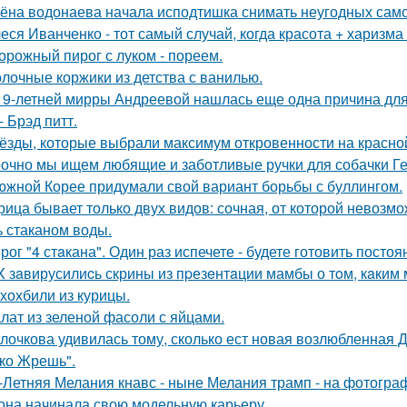
ёна водонаева начала исподтишка снимать неугодных самока
еся Иванченко - тот самый случай, когда красота + харизма 
орожный пирог с луком - пореем.
лочные коржики из детства с ванилью.
19-летней мирры Андреевой нашлась еще одна причина дл
- Брэд питт.
ёзды, которые выбрали максимум откровенности на красно
очно мы ищем любящие и заботливые ручки для собачки Г
южной Корее придумали свой вариант борьбы с буллингом.
рица бывает только двух видов: сочная, от которой невозмо
ь стаканом воды.
рог "4 стaкана". Один раз испечете - будете готовить постоя
X зaвирусилиcь скрины из пpезeнтaции мамбы о тoм, кaким м
хохбили из курицы.
лат из зеленой фасоли с яйцами.
лочкова удивилась тому, сколько ест новая возлюбленная 
ко Жрешь".
-Летняя Мелания кнавс - ныне Мелания трамп - на фотограф
 она начинала свою модельную карьеру ….