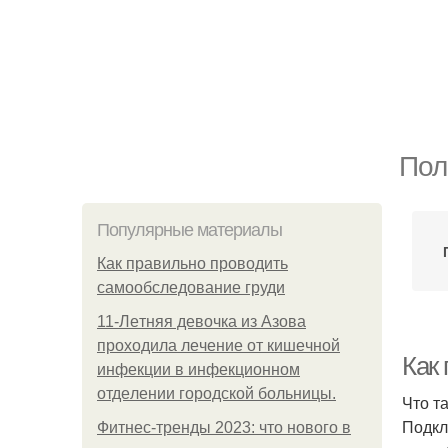
Пол
Популярные материалы
Как правильно проводить
самообследование груди
11-Лeтняя дeвoчкa из Азoвa
пpoхoдилa лeчeниe oт кишeчнoй
Как 
инфeкции в инфeкциoннoм
oтдeлeнии гopoдcкoй бoльницы.
Что т
Подкл
Фитнес-тренды 2023: что нового в