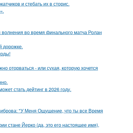
тчиков и стебать их в сторис.
=.
я волнения во время финального матча Ролан
й дорожке.
ерды!
жно оторваться - или сухая, которую хочется
нно.
ожет стaть дейтинг в 2026 году.
Диброва: "У Меня Ощущение, что ты все Время
ии стане Йерко (да, это его настоящее имя),