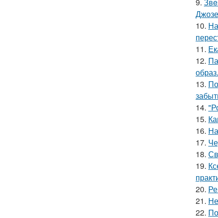
9.
Звe
Джоз
10.
На
перес
11.
Ек
12.
Па
образ
13.
По
забыт
14.
"Р
15.
Ка
16.
На
17.
Че
18.
Св
19.
Кс
практ
20.
Ре
21.
Не
22.
По