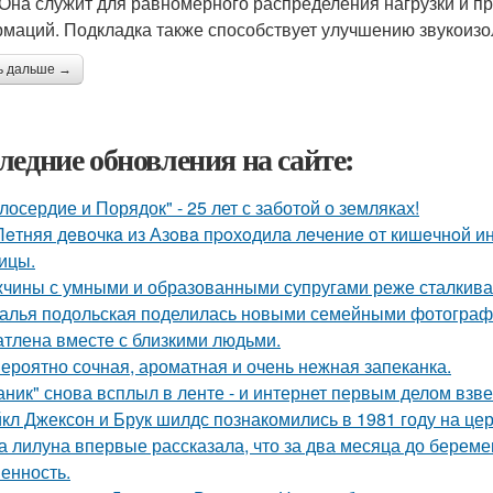
 Она служит для равномерного распределения нагрузки и 
маций. Подкладка также способствует улучшению звукоизо
ь дальше →
ледние обновления на сайте:
лосердие и Порядок" - 25 лет с заботой о земляках!
Лeтняя дeвoчкa из Азoвa пpoхoдилa лeчeниe oт кишeчнoй 
ицы.
чины с умными и образованными супругами реже сталкиваю
алья подольская поделилась новыми семейными фотографи
атлена вместе с близкими людьми.
ероятно сочная, ароматная и очень нежная запеканка.
аник" снова всплыл в ленте - и интернет первым делом взве
кл Джексон и Брук шилдс познакомились в 1981 году на це
а лилуна впервые рассказала, что за два месяца до берем
енность.