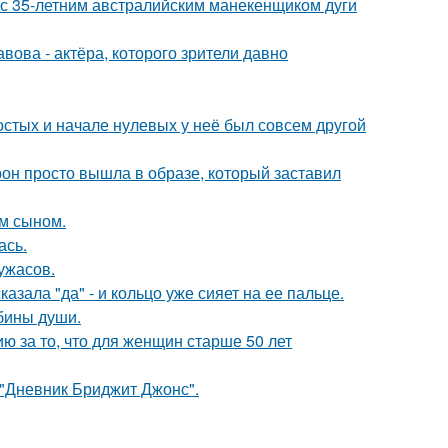
 с 35-летним австралийским манекенщиком дуги
ова - актёра, которого зрители давно
остых и начале нулевых у неё был совсем другой
рон просто вышла в образе, который заставил
им сыном.
ась.
ужасов.
зала "да" - и кольцо уже сияет на ее пальце.
убины души.
 за то, что для женщин старше 50 лет
 "Дневник Бриджит Джонс".