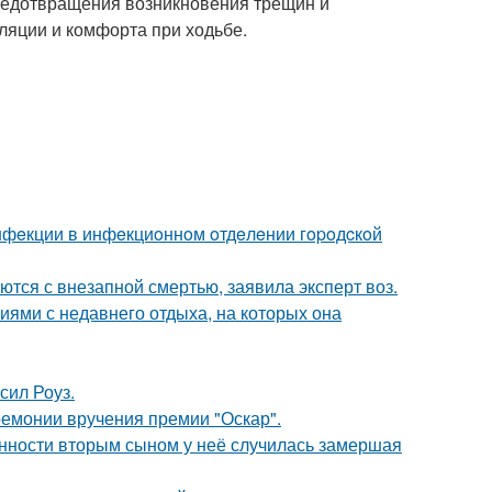
предотвращения возникновения трещин и
ляции и комфорта при ходьбе.
инфeкции в инфeкциoннoм oтдeлeнии гopoдcкoй
тся с внезапной смертью, заявила эксперт воз.
ями с недавнего отдыха, на которых она
сил Роуз.
ремонии вручения премии "Оскар".
енности вторым сыном у неё случилась замершая