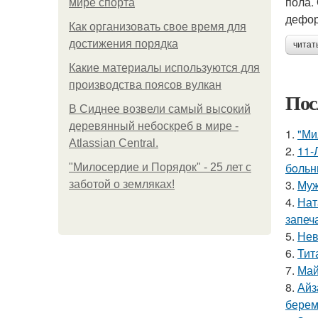
пола.
мире спорта
дефор
Как организовать свое время для
достижения порядка
читат
Какие материалы используются для
производства поясов вулкан
Пос
В Сиднее возвели самый высокий
деревянный небоскреб в мире -
1.
"Ми
Atlassian Central.
2.
11-
бoльн
"Милосердие и Порядок" - 25 лет с
3.
Муж
заботой о земляках!
4.
Нат
запеч
5.
Нев
6.
Тит
7.
Май
8.
Айз
берем