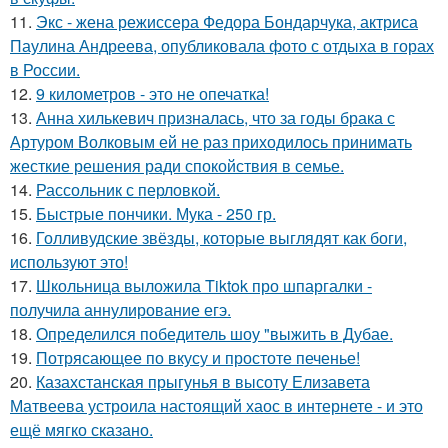
11.
Экс - жена режиссера Федора Бондарчука, актриса
Паулина Андреева, опубликовала фото с отдыха в горах
в России.
12.
9 километров - это не опечатка!
13.
Анна хилькевич призналась, что за годы брака с
Артуром Волковым ей не раз приходилось принимать
жесткие решения ради спокойствия в семье.
14.
Рассольник с перловкой.
15.
Быстрые пончики. Мука - 250 гр.
16.
Голливудские звёзды, которые выглядят как боги,
используют это!
17.
Школьница выложила Tiktok про шпаргалки -
получила аннулирование егэ.
18.
Определился победитель шоу "выжить в Дубае.
19.
Потрясающее по вкусу и простоте печенье!
20.
Казахстанская прыгунья в высоту Елизавета
Матвеева устроила настоящий хаос в интернете - и это
ещё мягко сказано.