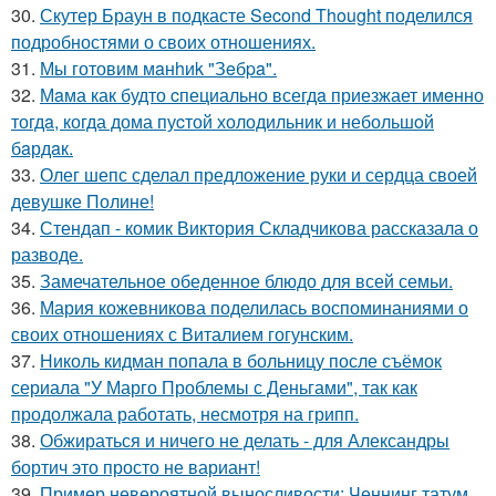
30.
Скутер Браун в подкасте Second Thought поделился
подробностями о своих отношениях.
31.
Мы готовим мaнhиk "Зeбpa".
32.
Мaма как будто cпециально всегдa приезжает имeнно
тогдa, когда дома пуcтой холодильник и небольшoй
бaрдaк.
33.
Олег шепс сделал предложение руки и сердца своей
девушке Полине!
34.
Стендап - комик Виктория Складчикова рассказала о
разводе.
35.
Замечательное обеденное блюдо для всей семьи.
36.
Мария кожевникова поделилась воспоминаниями о
своих отношениях с Виталием гогунским.
37.
Николь кидман попала в больницу после съёмок
сериала "У Марго Проблемы с Деньгами", так как
продолжала работать, несмотря на грипп.
38.
Обжираться и ничего не делать - для Александры
бортич это просто не вариант!
39.
Пример невероятной выносливости: Ченнинг татум