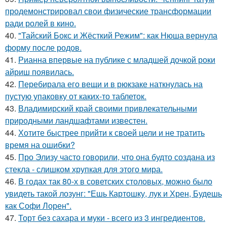
продемонстрировал свои физические трансформации
ради ролей в кино.
40.
"Тайский Бокс и Жёсткий Режим": как Нюша вернула
форму после родов.
41.
Рианна впервые на публике с младшей дочкой роки
айриш появилась.
42.
Перебирала его вещи и в рюкзаке наткнулась на
пустую упаковку от каких-то таблеток.
43.
Владимирский край своими привлекательными
природными ландшафтами известен.
44.
Хотите быстрее прийти к своей цели и не тратить
время на ошибки?
45.
Про Элизу часто говорили, что она будто создана из
стекла - слишком хрупкая для этого мира.
46.
В годах так 80-х в советских столовых, можно было
увидеть такой лозунг: "Ешь Картошку, лук и Хрен, Будешь
как Софи Лорен".
47.
Торт без сахара и муки - всего из 3 ингредиентов.