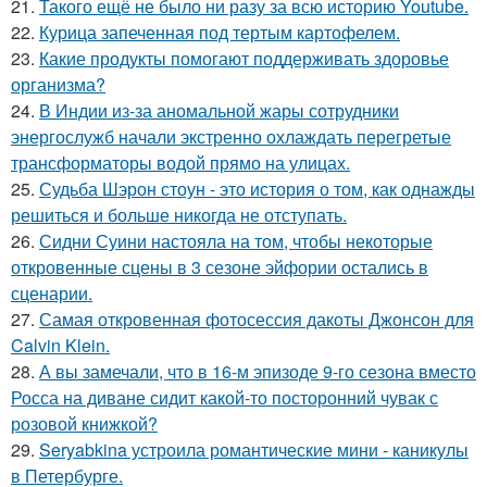
21.
Такого ещё не было ни разу за всю историю Youtube.
22.
Курица запеченная под тертым картофелем.
23.
Какие продукты помогают поддерживать здоровье
организма?
24.
В Индии из-за аномальной жары сотрудники
энергослужб начали экстренно охлаждать перегретые
трансформаторы водой прямо на улицах.
25.
Судьба Шэрон стоун - это история о том, как однажды
решиться и больше никогда не отступать.
26.
Сидни Суини настояла на том, чтобы некоторые
откровенные сцены в 3 сезоне эйфории остались в
сценарии.
27.
Самая откровенная фотосессия дакоты Джонсон для
Calvin Klein.
28.
А вы замечали, что в 16-м эпизоде 9-го сезона вместо
Росса на диване сидит какой-то посторонний чувак с
розовой книжкой?
29.
Seryabkina устроила романтические мини - каникулы
в Петербурге.