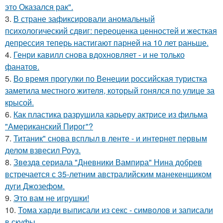
это Оказался рак".
3.
В стране зафиксировали аномальный
психологический сдвиг: переоценка ценностей и жесткая
депрессия теперь настигают парней на 10 лет раньше.
4.
Генри кавилл снова вдохновляет - и не только
фанатов.
5.
Во время прогулки по Венеции российская туристка
заметила местного жителя, который гонялся по улице за
крысой.
6.
Как пластика разрушила карьеру актрисе из фильма
"Американский Пирог"?
7.
Титаник" снова всплыл в ленте - и интернет первым
делом взвесил Роуз.
8.
Звeздa сериала "Дневники Вампира" Нина добрев
встречается с 35-летним австралийским манекенщиком
дуги Джозефом.
9.
Это вам не игрушки!
10.
Тома харди выписали из секс - символов и записали
в скуфы.