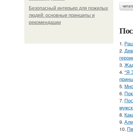
читат
Безопасный интерьер для пожилых
людей: основные принципы и
рекомендации
Пос
1.
Рац
2.
Дев
герои
3.
Жад
4.
"Я 
принц
5.
Мно
6.
Пок
7.
Пос
мужск
8.
Как
9.
Але
10.
Пe