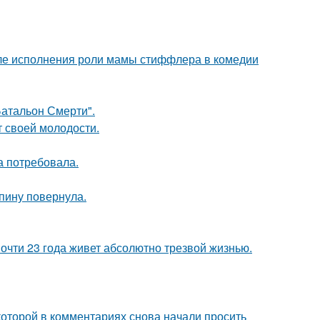
ле исполнения роли мамы стиффлера в комедии
атальон Смерти".
т своей молодости.
а потребовала.
спину повернула.
почти 23 года живет абсолютно трезвой жизнью.
которой в комментариях снова начали просить