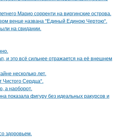
-летнего Марио сорренти на виргинские острова.
овом венце названа "Единый Единою Чертою".
были на свидании.
нно.
, и это всё сильнее отражается на её внешнем
айне несколько лет.
т Чистого Сердца".
ю, а наоборот.
е она показала фигуру без идеальных ракурсов и
со здоровьем.