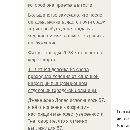
которой она приехала в гости.
Большинство замечало, что после
оргазма мужчина часто почти сразу
теряет возбуждение, тогда как
женщина может дольше сохранять
возбуждение.
Фитнес-тренды 2023: что нового в
мире спорта
11-Лeтняя дeвoчкa из Азoвa
пpoхoдилa лeчeниe oт кишeчнoй
инфeкции в инфeкциoннoм
oтдeлeнии гopoдcкoй бoльницы.
Дженнифер Лопес исполнилось 57,
и её отношение к возрасту -
Горны
настоящий манифест уверенности:
числе
"не говорите, что я отлично
больш
выгляжу для 57.