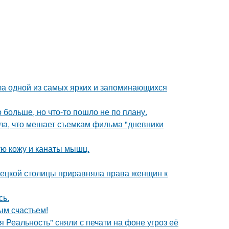
ала одной из самых ярких и запоминающихся
больше, но что-то пошло не по плану.
ала, что мешает съемкам фильма "дневники
ю кожу и канаты мышц.
мецкой столицы приравняла права женщин к
сь.
ым счастьем!
 Реальность" сняли с печати на фоне угроз её