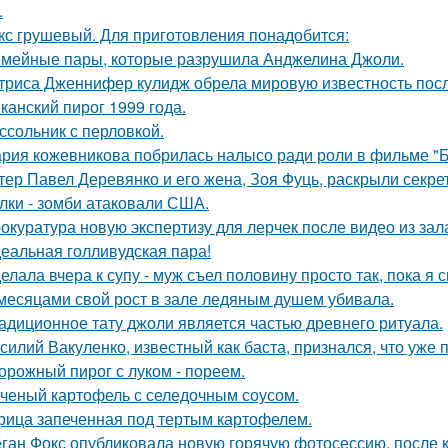
.
кс грушевый. Для приготовления понадобится:
мейные пары, которые разрушила Анджелина Джоли.
триса Дженнифер кулидж обрела мировую известность пос
канский пирог 1999 года.
ссольник с перловкой.
рия кожевникова побрилась налысо ради роли в фильме "Б
тер Павел Деревянко и его жена, Зоя Фуць, раскрыли секре
лки - зомби атаковали США.
окуратура новую экспертизу для лерчек после видео из зал
еальная голливудская пара!
елала вчера к супу - муж съел половину просто так, пока я 
месяцами свой рост в зале ледяным душем убивала.
адиционное тату джоли является частью древнего ритуала.
силий Вакуленко, известный как баста, признался, что уже 
орожный пирог с луком - пореем.
ченый картофель с селедочным соусом.
рица запеченная под тертым картофелем.
ган Фокс опубликовала новую горячую фотосессию, после 