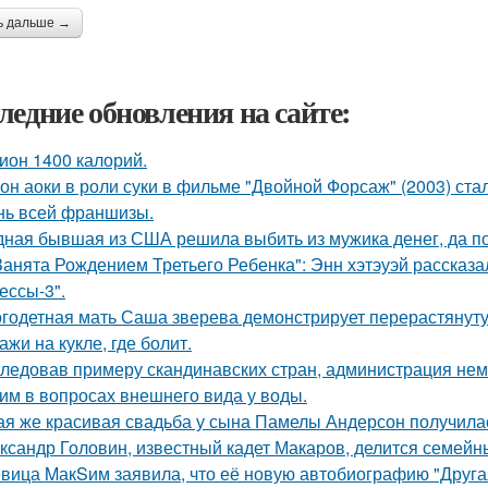
ь дальше →
ледние обновления на сайте:
ион 1400 калорий.
он аоки в роли суки в фильме "Двойной Форсаж" (2003) ст
нь всей франшизы.
ная бывшая из США решила выбить из мужика денег, да по 
Занята Рождением Третьего Ребенка": Энн хэтэуэй рассказ
ессы-3".
годетная мать Саша зверева демонстрирует перерастянуту
ажи на кукле, где болит.
ледовав примеру скандинавских стран, администрация не
им в вопросах внешнего вида у воды.
ая же красивая свадьба у сына Памелы Андерсон получила
ксандр Головин, известный кадет Макаров, делится семейн
вица MакSим заявила, что её новую автобиографию "Другая