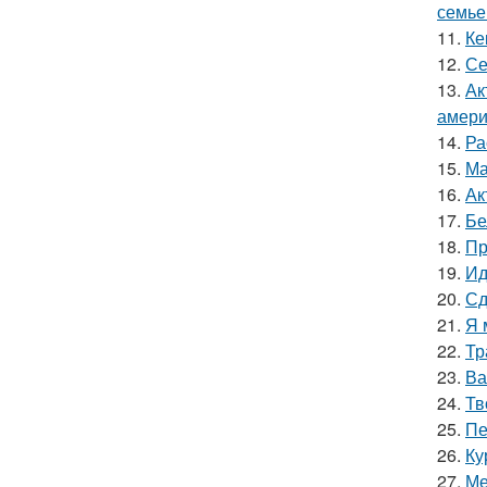
семье
11.
Ке
12.
Се
13.
Ак
амери
14.
Ра
15.
Ма
16.
Ак
17.
Бе
18.
Пр
19.
Ид
20.
Сд
21.
Я 
22.
Тр
23.
Ва
24.
Тв
25.
Пе
26.
Ку
27.
Ме