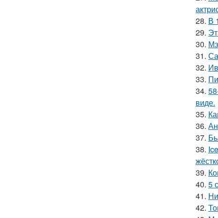
актрис
28.
В 
29.
Эт
30.
Мэ
31.
Са
32.
Ив
33.
Пи
34.
58
виде.
35.
Ка
36.
Ан
37.
Бь
38.
Ic
жёстк
39.
Ко
40.
5 
41.
Ни
42.
То