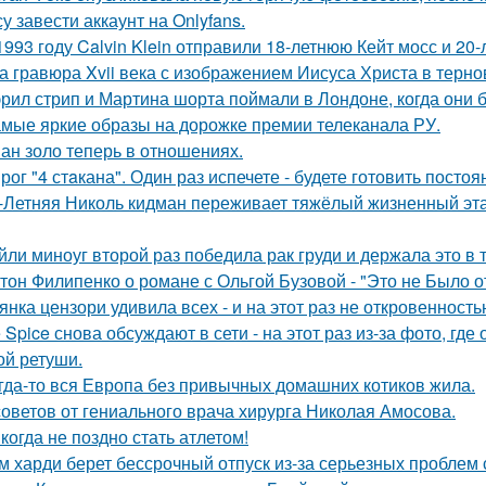
у завести аккаунт на Onlyfans.
1993 году Calvin Klein отправили 18-летнюю Кейт мосс и 20
а гравюра Xvii века с изображением Иисуса Христа в терн
рил стрип и Мартина шорта поймали в Лондоне, когда они 
мые яркие образы на дорожке премии телеканала РУ.
ан золо теперь в отношениях.
рог "4 стaкана". Один раз испечете - будете готовить постоя
-Летняя Николь кидман переживает тяжёлый жизненный этап
йли миноуг второй раз победила рак груди и держала это в т
тон Филипенко о романе с Ольгой Бузовой - "Это не Было о
янка цензори удивила всех - и на этот раз не откровенность
e Spice снова обсуждают в сети - на этот раз из-за фото, гд
ой ретуши.
гда-то вся Европа без привычных домашних котиков жила.
советов от гениального врача хирурга Николая Амосова.
когда не поздно стать атлетом!
м харди берет бессрочный отпуск из-за серьезных проблем 