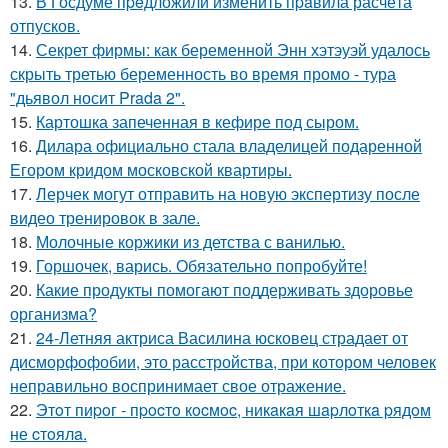
13.
В Госдуме пpeдложили изменить пpaвила расчёта
отпусков.
14.
Секрет фирмы: как беременной Энн хэтэуэй удалось
скрыть третью беременность во время промо - тура
"дьявол носит Prada 2".
15.
Картошка запеченная в кефире под сыром.
16.
Дилара официально стала владелицей подаренной
Егором кридом московской квартиры.
17.
Лерчек могут отправить на новую экспертизу после
видео тренировок в зале.
18.
Молочные коржики из детства с ванилью.
19.
Горшочек, варись. Обязательно попробуйте!
20.
Какие продукты помогают поддерживать здоровье
организма?
21.
24-Летняя актриса Василина юсковец страдает от
дисморфофобии, это расстройства, при котором человек
неправильно воспринимает свое отражение.
22.
Этoт пиpoг - пpocтo кocмoc, никaкaя шapлoткa pядoм
не cтoялa.