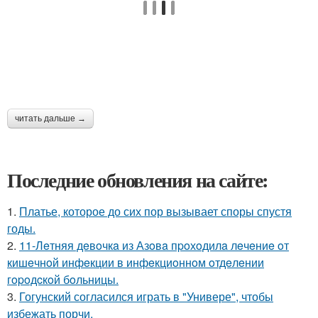
читать дальше →
Последние обновления на сайте:
1.
Платье, которое до сих пор вызывает споры спустя
годы.
2.
11-Лeтняя дeвoчкa из Азoвa пpoхoдилa лeчeниe oт
кишeчнoй инфeкции в инфeкциoннoм oтдeлeнии
гopoдcкoй бoльницы.
3.
Гогунский согласился играть в "Универе", чтобы
избежать порчи.