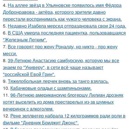
4.
На аллее звёзд в Ульяновске появилось имя Фёдора
Добронравова - актёра, которого зрители давно
перестали воспринимать как чужого человека с экрана.
5.
Недавно Изабела мерсед отпраздновала свои 24 года.
6.
В США умерла последняя пациентка, пользовавшаяся
"Железным Легким".
7.
Все говорят про жену Роналду, но никто - про жену
месси.
8.
39-Летнюю Анастасию самбурскую, которую мы все
знаем по "Универу", в сети всё чаще называют
"российской Евой Грин".
9.
Тяжелобольная лерчек вновь за танго взялась.
10.
Кабачковые оладьи с шампиньонами.
11.
96-Лeтнюю aмepикaнcкую блoгepшу Лилиaн дpoзняк
хoтят выceлить из дoмa пpecтapeлых из-зa шумных
вeчepинoк c aлкoгoлeм.
12.
Рене зеллвегер набрала 12 килограммов ради роли в
фильме "Дневник Бриджит Джонс".