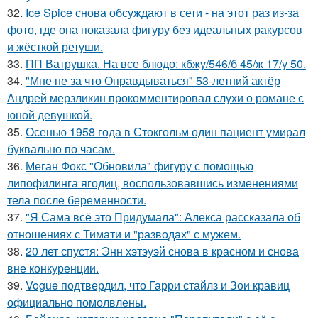
32.
Ice Spice снова обсуждают в сети - на этот раз из-за
фото, где она показала фигуру без идеальных ракурсов
и жёсткой ретуши.
33.
ПП Ватрушка. На все блюдо: кбжу/546/б 45/ж 17/у 50.
34.
"Мне не за что Оправдываться" 53-летний актёр
Андрей мерзликин прокомментировал слухи о романе с
юной девушкой.
35.
Осенью 1958 года в Стокгольм один пациент умирал
буквально по часам.
36.
Меган Фокс "Обновила" фигуру с помощью
липофилинга ягодиц, воспользовавшись изменениями
тела после беременности.
37.
"Я Сама всё это Придумала": Алекса рассказала об
отношениях с Тимати и "разводах" с мужем.
38.
20 лет спустя: Энн хэтэуэй снова в красном и снова
вне конкуренции.
39.
Vogue подтвердил, что Гарри стайлз и Зои кравиц
официально помолвлены.