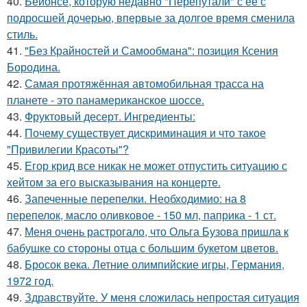
40.
Бейонсе, которую недавно "Перепутали" с её с
подросшей дочерью, впервые за долгое время сменила
стиль.
41.
"Без Крайностей и Самообмана": позиция Ксения
Бородина.
42.
Самая протяжённая автомобильная трасса на
планете - это панамериканское шоссе.
43.
Фруктовый десерт. Ингредиенты:
44.
Почему существует дискриминация и что такое
"Привилегии Красоты"?
45.
Егор крид все никак не может отпустить ситуацию с
хейтом за его высказывания на концерте.
46.
Запеченные перепелки. Необходимио: на 8
перепелок, масло оливковое - 150 мл, паприка - 1 ст.
47.
Меня очень растрогало, что Ольга Бузова пришла к
бабушке со стороны отца с большим букетом цветов.
48.
Бросок века. Летние олимпийские игры, Германия,
1972 год.
49.
Здравствуйте. У меня сложилась непростая ситуация