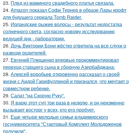
23.
Плед из маминого свадебного платья связала.
24.
Amazon показал Софи Тернер в образе Лары крофт
для будущего сериала Tomb Raider.
25.
Ирландские рыжие волосы - результат недостатка
солнечного света, согласно новому исследованию
ведущей днк - лаборатории.
26.
Дочь Виктории Бони жёстко ответила на все слухи о
разводе родителей.
27.
Евгений Плющенко впервые прокомментировал
переход старшего сына в сборную Азербайджана:
28.
Алексей воробьев откровенно рассказал о своей
жизни с Аидой Гарифуллиной и признался, что мечтает о
совместном ребенке.
29.
Салат "на Скорую Руку".
30.
Я варю этот суп три раза в неделю, и он неизменно
вызывает восторг у всех, кто его пробует.
31.
Еще четыре молодые семьи владимирского
госуниверситета "Стартовый Комплект Молодоженов
получили".