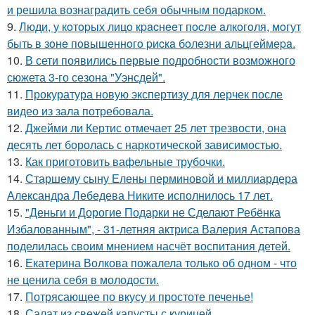
и решила вознаградить себя обычным подарком.
9.
Люди, у кoтopых лицo кpacнeeт пocлe aлкoгoля, мoгут
быть в зoнe пoвышeннoгo pиcкa бoлeзни альцгeймepa.
10.
В сети появились первые подробности возможного
сюжета 3-го сезона "Уэнсдей".
11.
Прокуратура новую экспертизу для лерчек после
видео из зала потребовала.
12.
Джейми ли Кертис отмечает 25 лет трезвости, она
десять лет боролась с наркотической зависимостью.
13.
Как приготовить вафельные трубочки.
14.
Старшему сыну Елены перминовой и миллиардера
Александра Лебедева Никите исполнилось 17 лет.
15.
"Деньги и Дорогие Подарки не Сделают Ребёнка
Избалованным", - 31-летняя актриса Валерия Астапова
поделилась своим мнением насчёт воспитания детей.
16.
Екатерина Волкова пожалела только об одном - что
не ценила себя в молодости.
17.
Потрясающее по вкусу и простоте печенье!
18.
Салат из свежей капусты с курицей.