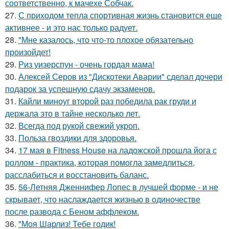
соответственно, к мачехе Собчак.
27.
С приходом тепла спортивная жизнь становится еще
активнее - и это нас только радует.
28.
"Мне казалось, что что-то плохое обязательно
произойдет!
29.
Риз уизерспун - очень гордая мама!
30.
Алексей Серов из "Дискотеки Аварии" сделал дочери
подарок за успешную сдачу экзаменов.
31.
Кайли миноуг второй раз победила рак груди и
держала это в тайне несколько лет.
32.
Всегда под рукой свежий укроп.
33.
Польза гвоздики для здоровья.
34.
17 мая в Fitness House на ладожской прошла йога с
роллом - практика, которая помогла замедлиться,
расслабиться и восстановить баланс.
35.
56-Летняя Дженнифер Лопес в лучшей форме - и не
скрывает, что наслаждается жизнью в одиночестве
после развода с Беном аффлеком.
36.
"Моя Шарлиз! Тебе годик!