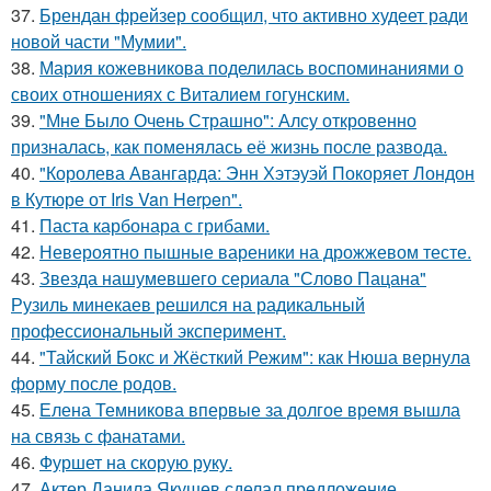
37.
Брендан фрейзер сообщил, что активно худеет ради
новой части "Мумии".
38.
Мария кожевникова поделилась воспоминаниями о
своих отношениях с Виталием гогунским.
39.
"Мне Было Очень Страшно": Алсу откровенно
призналась, как поменялась её жизнь после развода.
40.
"Королева Авангарда: Энн Хэтэуэй Покоряет Лондон
в Кутюре от Iris Van Herpen".
41.
Паста карбонара с грибами.
42.
Невероятно пышные вареники на дрожжевом тесте.
43.
Звезда нашумевшего сериала "Слово Пацана"
Рузиль минекаев решился на радикальный
профессиональный эксперимент.
44.
"Тайский Бокс и Жёсткий Режим": как Нюша вернула
форму после родов.
45.
Елена Темникова впервые за долгое время вышла
на связь с фанатами.
46.
Фуршет на скорую руку.
47.
Актер Данила Якушев сделал предложение