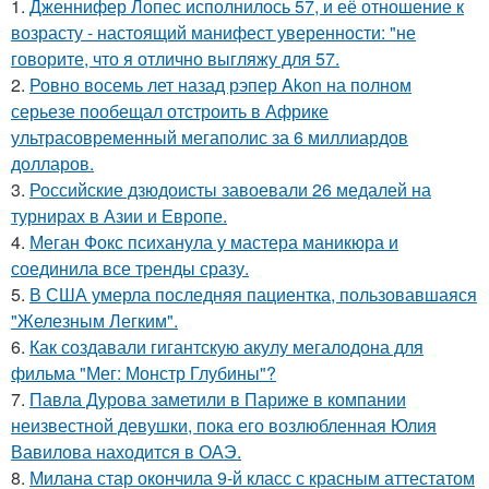
1.
Дженнифер Лопес исполнилось 57, и её отношение к
возрасту - настоящий манифест уверенности: "не
говорите, что я отлично выгляжу для 57.
2.
Ровно восемь лет назад рэпер Akon на полном
серьезе пообещал отстроить в Африке
ультрасовременный мегаполис за 6 миллиардов
долларов.
3.
Российские дзюдоисты завоевали 26 медалей на
турнирах в Азии и Европе.
4.
Меган Фокс психанула у мастера маникюра и
соединила все тренды сразу.
5.
В США умерла последняя пациентка, пользовавшаяся
"Железным Легким".
6.
Как создавали гигантскую акулу мегалодона для
фильма "Мег: Монстр Глубины"?
7.
Павла Дурова заметили в Париже в компании
неизвестной девушки, пока его возлюбленная Юлия
Вавилова находится в ОАЭ.
8.
Милана стар окончила 9-й класс с красным аттестатом