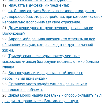
19.
Чиабатта в духовке. Ингредиенты:
20.
24-Летняя актриса Василина юсковец страдает от
дисморфофобии, это расстройства, при котором человек
неправильно воспринимает свое отражение.
21.
Джим керри ушел от рене зеллвегер к анастасии
Волочковой?
22.
Аврора киба решила наконец - то ответить на все
обвинения и слухи, которые ходят вокруг ее личной
жизни.
23.
Триумф скин - текстуры: почему честные
макроснимки звезд без ретуши восхищают мир больше
глянца.
24.
Большеухая лисица: уникальный хищник с
необычными привычками.
25.
Организм часто подаёт сигналы раньше, чем
появляются проблемы.
26.
Дарья мороз нашла идеальный способ охладить пыл
дочери - отправить ее к Богомолову … ну и,