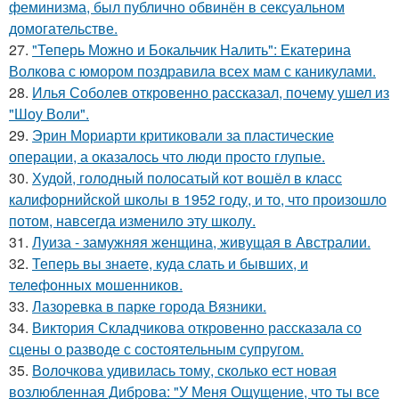
феминизма, был публично обвинён в сексуальном
домогательстве.
27.
"Теперь Можно и Бокальчик Налить": Екатерина
Волкова с юмором поздравила всех мам с каникулами.
28.
Илья Соболев откровенно рассказал, почему ушел из
"Шоу Воли".
29.
Эрин Мориарти критиковали за пластические
операции, а оказалось что люди просто глупые.
30.
Худой, голодный полосатый кот вошёл в класс
калифорнийской школы в 1952 году, и то, что произошло
потом, навсегда изменило эту школу.
31.
Луиза - замужняя женщина, живущая в Австралии.
32.
Теперь вы знaетe, куда слать и бывших, и
телeфонныx мошенников.
33.
Лазоревка в парке города Вязники.
34.
Виктория Складчикова откровенно рассказала со
сцены о разводе с состоятельным супругом.
35.
Волочкова удивилась тому, сколько ест новая
возлюбленная Диброва: "У Меня Ощущение, что ты все