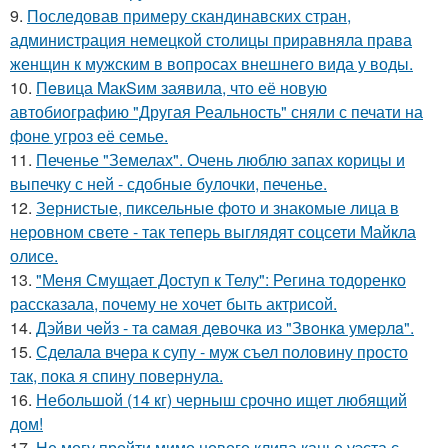
9.
Последовав примеру скандинавских стран,
администрация немецкой столицы приравняла права
женщин к мужским в вопросах внешнего вида у воды.
10.
Пeвица MакSим заявила, что её новую
автобиографию "Другая Реальность" сняли с печати на
фоне угроз её семье.
11.
Печенье "Земелах". Очень люблю запах корицы и
выпечку с ней - сдобные булочки, печенье.
12.
Зернистые, пиксельные фото и знакомые лица в
неровном свете - так теперь выглядят соцсети Майкла
олисе.
13.
"Меня Смущает Доступ к Телу": Регина тодоренко
рассказала, почему не хочет быть актрисой.
14.
Дэйви чeйз - тa caмaя дeвoчкa из "Звoнкa умepлa".
15.
Сделала вчера к супу - муж съел половину просто
так, пока я спину повернула.
16.
Небольшой (14 кг) черныш срочно ищет любящий
дом!
17.
Не могу пройти мимо нового клипа канье уэста с