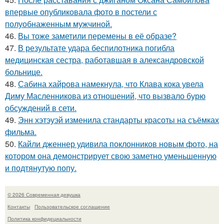
впервые опубликовала фото в постели с
полуобнаженным мужчиной.
46.
Вы тоже заметили перемены в её образе?
47.
В результате удара беспилотника погибла
медицинская сестра, работавшая в александровской
больнице.
48.
Сабина хайрова намекнула, что Клава кока увела
Диму Масленникова из отношений, что вызвало бурю
обсуждений в сети.
49.
Энн хэтэуэй изменила стандарты красоты на съёмках
фильма.
50.
Кайли дженнер удивила поклонников новым фото, на
котором она демонстрирует свою заметно уменьшенную
и подтянутую попу.
© 2026 Современная девушка
Контакты
Пользовательское соглашение
Политика конфидециальности