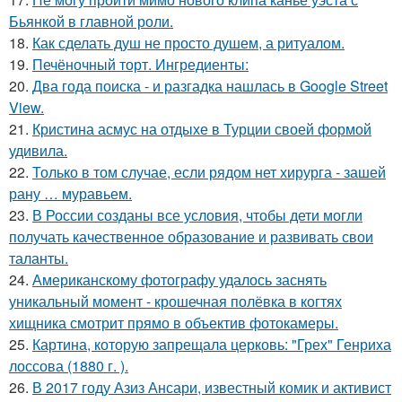
Бьянкой в главной роли.
18.
Как сделать душ не просто душем, а ритуалом.
19.
Печёночный торт. Ингредиенты:
20.
Два года поиска - и разгадка нашлась в Google Street
View.
21.
Кристина асмус на отдыхе в Турции своей формой
удивила.
22.
Только в том случае, если рядом нет хирурга - зашей
рану … муравьем.
23.
В России созданы все условия, чтобы дети могли
получать качественное образование и развивать свои
таланты.
24.
Американскому фотографу удалось заснять
уникальный момент - крошечная полёвка в когтях
хищника смотрит прямо в объектив фотокамеры.
25.
Картина, которую запрещала церковь: "Грех" Генриха
лоссова (1880 г. ).
26.
В 2017 году Азиз Ансари, известный комик и активист