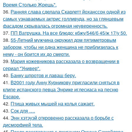
Время Столько Жрешь".
36.
Ранняя слава сделала Скарлетт йоханссон одной из
самых узнаваемых актрис голливуда, но за глянцевым
фасадом скрывалась огромная неуверенность.
37.
ПП Ватрушка. На все блюдо: кбжу/546/б 45/ж 17/у 50.
38.
55-Летний мужчина окружил дом пятиметровым
забором, чтобы ни одна женщина не приблизилась к
нему - он боится их до смерти.
39.
Мария кожевникова рассказала о возвращении в
сериал "Универ".
40.
Банку шпротов и лаваш беру.
41.
В2001 году Анну Курникову пригласили сняться в
клипе испанского певца Энрике иглесиаса на песню
Escape.
42.
Птица живых мышей на колья сажает.
43.
Сок для ….
44.
Энн хэтэуэй откровенно рассказала о борьбе с
дисморфией тела.
45.
После расставания с джиганом Оксана Самойлова