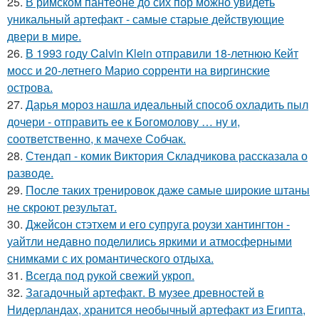
25.
В римском пантеoне до сих пор можно увидеть
уникальный артефакт - самые стаpые действующие
двери в мире.
26.
В 1993 году Calvin Klein отправили 18-летнюю Кейт
мосс и 20-летнего Марио сорренти на виргинские
острова.
27.
Дарья мороз нашла идеальный способ охладить пыл
дочери - отправить ее к Богомолову … ну и,
соответственно, к мачехе Собчак.
28.
Стендап - комик Виктория Складчикова рассказала о
разводе.
29.
После таких тренировок даже самые широкие штаны
не скроют результат.
30.
Джейсон стэтхем и его супруга роузи хантингтон -
уайтли недавно поделились яркими и атмосферными
снимками с их романтического отдыха.
31.
Всегда под рукой свежий укроп.
32.
Загадочный артефакт. В музее древностей в
Нидерландах, хранится необычный артефакт из Египта,