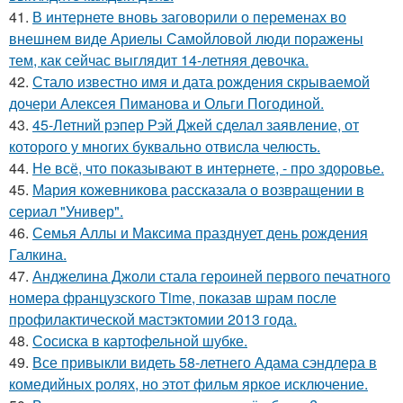
41.
В интернете вновь заговорили о переменах во
внешнем виде Ариелы Самойловой люди поражены
тем, как сейчас выглядит 14-летняя девочка.
42.
Стало известно имя и дата рождения скрываемой
дочери Алексея Пиманова и Ольги Погодиной.
43.
45-Летний рэпер Рэй Джей сделал заявление, от
которого у многих буквально отвисла челюсть.
44.
Не всё, что показывают в интернете, - про здоровье.
45.
Мария кожевникова рассказала о возвращении в
сериал "Универ".
46.
Семья Аллы и Максима празднует день рождения
Галкина.
47.
Анджелина Джоли стала героиней первого печатного
номера французского Time, показав шрам после
профилактической мастэктомии 2013 года.
48.
Сосиска в картофельной шубке.
49.
Все привыкли видеть 58-летнего Адама сэндлера в
комедийных ролях, но этот фильм яркое исключение.