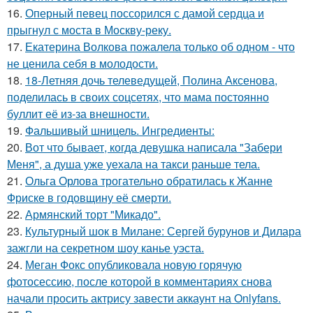
16.
Оперный певец поссорился с дамой сердца и
прыгнул с моста в Москву-реку.
17.
Екатерина Волкова пожалела только об одном - что
не ценила себя в молодости.
18.
18-Летняя дочь телеведущей, Полина Аксенова,
поделилась в своих соцсетях, что мама постоянно
буллит её из-за внешности.
19.
Фальшивый шницель. Ингредиенты:
20.
Вот что бывает, когда девушка написала "Забери
Меня", а душа уже уехала на такси раньше тела.
21.
Ольга Орлова трогательно обратилась к Жанне
Фриске в годовщину её смерти.
22.
Армянский торт "Микадо".
23.
Культурный шок в Милане: Сергей бурунов и Дилара
зажгли на секретном шоу канье уэста.
24.
Меган Фокс опубликовала новую горячую
фотосессию, после которой в комментариях снова
начали просить актрису завести аккаунт на Onlyfans.