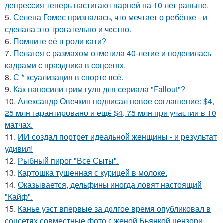
депрессия теперь настигают парней на 10 лет раньше.
5.
Селена Гомес призналась, что мечтает о ребёнке - и
сделала это трогательно и честно.
6.
Помните её в роли кати?
7.
Пелагея с размахом отметила 40-летие и поделилась
кадрами с праздника в соцсетях.
8.
С * ксуализация в спорте всё.
9.
Как наносили грим гуля для сериала "Fallout"?
10.
Александр Овечкин подписал новое соглашение: $4,
25 млн гарантировано и ещё $4, 75 млн при участии в 10
матчах.
11.
ИИ создал портрет идеальной женщины - и результат
удивил!
12.
Рыбный пирог "Все Сыты".
13.
Картошка тушенная с курицей в молоке.
14.
Оказывается, дельфины иногда ловят настоящий
"Кайф".
15.
Канье уэст впервые за долгое время опубликовал в
соцсетях совместные фото с женой Бьянкой цензори.