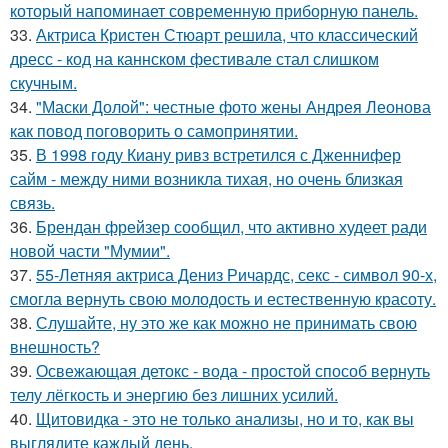
который напоминает современную приборную панель.
33.
Актриса Кристен Стюарт решила, что классический
дресс - код на каннском фестивале стал слишком
скучным.
34.
"Маски Долой": честные фото жены Андрея Леонова
как повод поговорить о самопринятии.
35.
В 1998 году Киану ривз встретился с Дженнифер
сайм - между ними возникла тихая, но очень близкая
связь.
36.
Брендан фрейзер сообщил, что активно худеет ради
новой части "Мумии".
37.
55-Летняя актриса Дениз Ричардс, секс - символ 90-х,
смогла вернуть свою молодость и естественную красоту.
38.
Слушайте, ну это же как можно не принимать свою
внешность?
39.
Освежающая детокс - вода - простой способ вернуть
телу лёгкость и энергию без лишних усилий.
40.
Щитовидка - это не только анализы, но и то, как вы
выглядите каждый день.