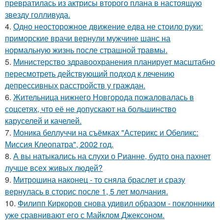
превратилась из актрисы второго плана в настоящую
звезду голливуда.
4.
Одно неосторожное движение едва не стоило руки:
приморские врачи вернули мужчине шанс на
нормальную жизнь после страшной травмы.
5.
Министерство здравоохранения планирует масштабно
пересмотреть действующий подход к лечению
депрессивных расстройств у граждан.
6.
Жительница нижнего Новгорода пожаловалась в
соцсетях, что её не допускают на большинство
каруселей и качелей.
7.
Моника беллуччи на съёмках "Астерикс и Обеликс:
Миссия Клеопатра", 2002 год.
8.
А вы натыкались на слухи о Рианне, будто она пахнет
лучше всех живых людей?
9.
Митрошина наконец - то сняла браслет и сразу
вернулась в сторис после 1, 5 лет молчания.
10.
Филипп Киркоров снова удивил образом - поклонники
уже сравнивают его с Майклом Джексоном.