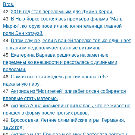
Bros.
42.
2015 год стал переломным для Джима Керри.
43.
В Нью-йорке состоялась премьера фильма "Мать
Мария", которую посетила исполнительница главной
роли Энн хэтэуэй.
44.
В том случае, если в вашей тарелке только один цвет
- организм недополучает важные витамины.
45.
Екатерина Варнава решилась на заметные
перемены во внешности и рассталась с длинными
волосами.
46.
Самая высокая модель россии нашла себе
идеальную пару.
47.
Актриса из "Мстителей" элизабет олсен собирается
впервые стать матерью.
48.
Актриса Анна хилькевич призналась, что ее живот не
пришел в форму после третьих родов.
49.
Бросок века. Летние олимпийские игры, Германия,
1972 год.
50.
Актриса мила Ершова и её муж Святослав рогожан