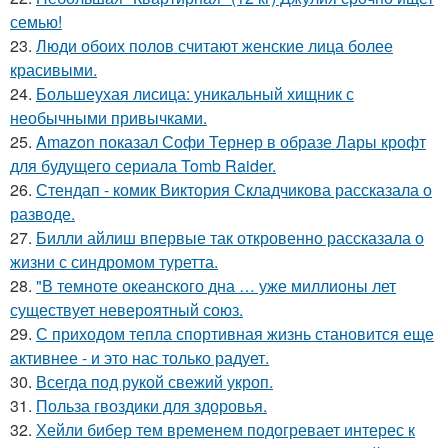
семью!
23.
Люди обоих полов считают женские лица более
красивыми.
24.
Большеухая лисица: уникальный хищник с
необычными привычками.
25.
Amazon показал Софи Тернер в образе Лары крофт
для будущего сериала Tomb Raider.
26.
Стендап - комик Виктория Складчикова рассказала о
разводе.
27.
Билли айлиш впервые так откровенно рассказала о
жизни с синдромом туретта.
28.
"В темноте океанского дна … уже миллионы лет
существует невероятный союз.
29.
С приходом тепла спортивная жизнь становится еще
активнее - и это нас только радует.
30.
Всегда под рукой свежий укроп.
31.
Польза гвоздики для здоровья.
32.
Хейли бибер тем временем подогревает интерес к