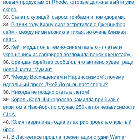
новым продуктам от Rhode, которые должны выйти уже
скоро.
33.
Салат с курицей, сыром, грибами и помидорами.
34.
В 1998 году Киану ривз встретился с Дженнифер
сайм - между ними возникла тихая, но очень близкая
связь.
35.
Кейт миддлтон в тёмно-синем пальто - платье и
украшениях из сапфиров возложила венок к кенотафу.
36.
Брендан фрейзер сообщил, что активно худеет ради
новой части "Мумии".
37.
"Между Восхищением и Нарциссизмом": почему
идеальный пресс Джей Ло вызывает споры?
38.
Никогда не поздно стать атлетом!
39.
Король Карл III и королева Камилла прибыли с
визитом в Нью-йорк по случаю 250-летия независимости
США.
40.
Юлия гаврилина - одна из актрис проекта открытый
брак.
41.
В Лас-вегасе прошла презентация студии Warner