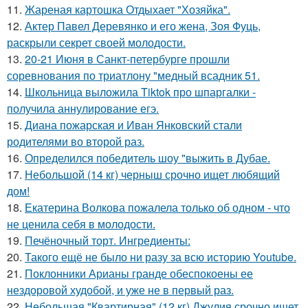
11.
Жареная картошка Отдыхает "Хозяйка".
12.
Актер Павел Деревянко и его жена, Зоя Фуць,
раскрыли секрет своей молодости.
13.
20-21 Июня в Санкт-петербурге прошли
соревнования по триатлону "медный всадник 51.
14.
Школьница выложила Tiktok про шпаргалки -
получила аннулирование егэ.
15.
Диана пожарская и Иван Янковский стали
родителями во второй раз.
16.
Определился победитель шоу "выжить в Дубае.
17.
Небольшой (14 кг) черныш срочно ищет любящий
дом!
18.
Екатерина Волкова пожалела только об одном - что
не ценила себя в молодости.
19.
Печёночный торт. Ингредиенты:
20.
Такого ещё не было ни разу за всю историю Youtube.
21.
Поклонники Арианы гранде обеспокоены ее
нездоровой худобой, и уже не в первый раз.
22.
Небольшая "Квартирная" (12 кг) Джулия срочно ищет