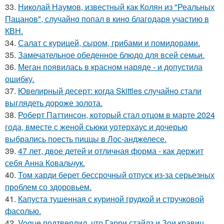
33.
Николай Наумов, известный как Колян из "Реальных
Пацанов", случайно попал в кино благодаря участию в
КВН.
34.
Салат с курицей, сыром, грибами и помидорами.
35.
Замечательное обеденное блюдо для всей семьи.
36.
Меган появилась в красном наряде - и допустила
ошибку.
37.
Ювелирный десерт: когда Skittles случайно стали
выглядеть дороже золота.
38.
Роберт Паттинсон, который стал отцом в марте 2024
года, вместе с женой сьюки уотерхаус и дочерью
выбрались поесть пиццы в Лос-анджелесе.
39.
47 лет, двое детей и отличная форма - как держит
себя Анна Ковальчук.
40.
Том харди берет бессрочный отпуск из-за серьезных
проблем со здоровьем.
41.
Капуста тушенная с куриной грудкой и стручковой
фасолью.
42.
Vogue подтвердил, что Гарри стайлз и Зои кравиц