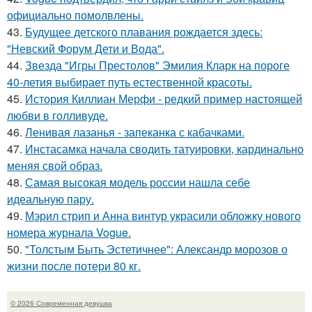
официально помолвлены.
43.
Будущее детского плавания рождается здесь:
"Невский Форум Дети и Вода".
44.
Звезда "Игры Престолов" Эмилия Кларк на пороге
40-летия выбирает путь естественной красоты.
45.
История Киллиан Мерфи - редкий пример настоящей
любви в голливуде.
46.
Ленивая лазанья - запеканка с кабачками.
47.
Инстасамка начала сводить татуировки, кардинально
меняя свой образ.
48.
Самая высокая модель россии нашла себе
идеальную пару.
49.
Мэрил стрип и Анна винтур украсили обложку нового
номера журнала Vogue.
50.
"Толстым Быть Эстетичнее": Александр морозов о
жизни после потери 80 кг.
© 2026 Современная девушка