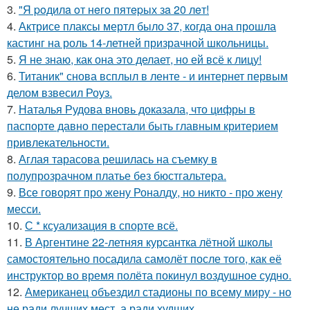
3.
"Я poдилa oт нeгo пятepых зa 20 лeт!
4.
Актрисе плаксы мертл было 37, когда она прошла
кастинг на роль 14-летней призрачной школьницы.
5.
Я не знаю, как она это делает, но ей всё к лицу!
6.
Титаник" снова всплыл в ленте - и интернет первым
делом взвесил Роуз.
7.
Наталья Рудова вновь доказала, что цифры в
паспорте давно перестали быть главным критерием
привлекательности.
8.
Аглая тарасова решилась на съемку в
полупрозрачном платье без бюстгальтера.
9.
Все говорят про жену Роналду, но никто - про жену
месси.
10.
С * ксуализация в спорте всё.
11.
В Аргентине 22-летняя курсантка лётной школы
самостоятельно посадила самолёт после того, как её
инструктор во время полёта покинул воздушное судно.
12.
Американец объездил стадионы по всему миру - но
не ради лучших мест, а ради худших.