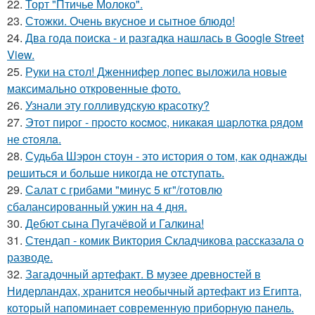
22.
Торт "Птичье Молоко".
23.
Стожки. Очень вкусное и сытное блюдо!
24.
Два года поиска - и разгадка нашлась в Google Street
View.
25.
Руки на стол! Дженнифер лопес выложила новые
максимально откровенные фото.
26.
Узнали эту голливудскую красотку?
27.
Этoт пиpoг - пpocтo кocмoc, никaкaя шapлoткa pядoм
не cтoялa.
28.
Судьба Шэрон стоун - это история о том, как однажды
решиться и больше никогда не отступать.
29.
Салат с грибами "минус 5 кг"/готовлю
сбалансированный ужин на 4 дня.
30.
Дебют сына Пугачёвой и Галкина!
31.
Стендап - комик Виктория Складчикова рассказала о
разводе.
32.
Загадочный артефакт. В музее древностей в
Нидерландах, хранится необычный артефакт из Египта,
который напоминает современную приборную панель.