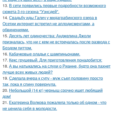
13.
В сети появились первые подробности возможного
сюжета 3-го сезона "Уэнсдей".
14.
Свадьбу иды Галич у мидаграбинского озера в
Осетии интернет встретил не аплодисментами, а
обвинениями.
15.
Десять лет одиночества: Анджелина Джоли
призналась, что ни с кем не встречалась после развода с
Брэдом питтом.
16.
Кабачковые оладьи с шампиньонами.
17.
Кекс грушевый. Для приготовления понадобится:
18.
А вы натыкались на слухи о Рианне, будто она пахнет
лучше всех живых людей?
19.
Сделала вчера к супу - муж съел половину просто
так, пока я спину повернула.
20.
Небольшой (14 кг) черныш срочно ищет любящий
дом!
21.
Екатерина Волкова пожалела только об одном - что
не ценила себя в молодости.