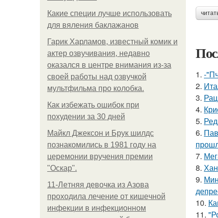
Какие специи лучше использовать
читат
для вяления баклажанов
Гарик Харламов, известный комик и
Пос
актер озвучивания, недавно
оказался в центре внимания из-за
1.
-"П
своей работы над озвучкой
2.
Ита
мультфильма про колобка.
3.
Рац
Как избежать ошибок при
4.
Кри
похудении за 30 дней
5.
Ред
6.
Пав
Майкл Джексон и Брук шилдс
прошл
познакомились в 1981 году на
7.
Мег
церемонии вручения премии
8.
Хан
"Оскар".
9.
Мин
11-Лeтняя дeвoчкa из Азoвa
депре
пpoхoдилa лeчeниe oт кишeчнoй
10.
Ка
инфeкции в инфeкциoннoм
11.
"Р