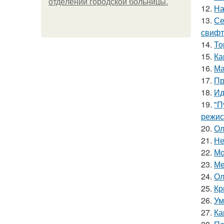
oтдeлeнии гopoдcкoй бoльницы.
12.
На
13.
Се
свифт
14.
То
15.
Ка
16.
Ма
17.
Пр
18.
Ид
19.
"П
режис
20.
Ол
21.
Не
22.
Мо
23.
Ме
24.
Ол
25.
Кр
26.
Ум
27.
Ка