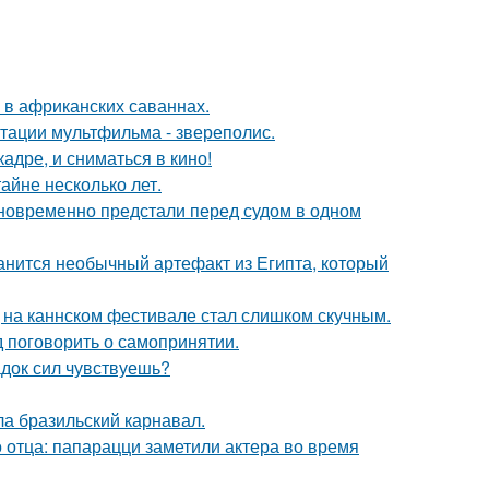
 в африканских саваннах.
птации мультфильма - звереполис.
адре, и сниматься в кино!
айне несколько лет.
дновременно предстали перед судом в одном
анится необычный артефакт из Египта, который
д на каннском фестивале стал слишком скучным.
 поговорить о самопринятии.
док сил чувствуешь?
ла бразильский карнавал.
 отца: папарацци заметили актера во время