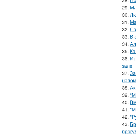
28.
По
29.
Ма
30.
Лю
31.
Ма
32.
Са
33.
В 
34.
Ал
35.
Ка
36.
Ис
зале.
37.
За
напом
38.
Ак
39.
"М
40.
Вм
41.
"М
42.
"Р
43.
Бр
прогу