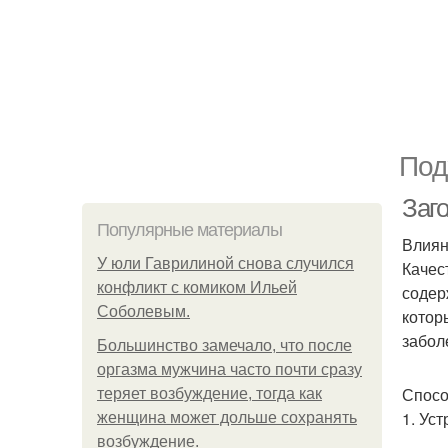
Под
Заг
Популярные материалы
Влиян
У юли Гаврилиной снова случился
Качес
конфликт с комиком Ильей
содер
Соболевым.
котор
забол
Большинство замечало, что после
оргазма мужчина часто почти сразу
Спосо
теряет возбуждение, тогда как
1. Ус
женщина может дольше сохранять
возбуждение.