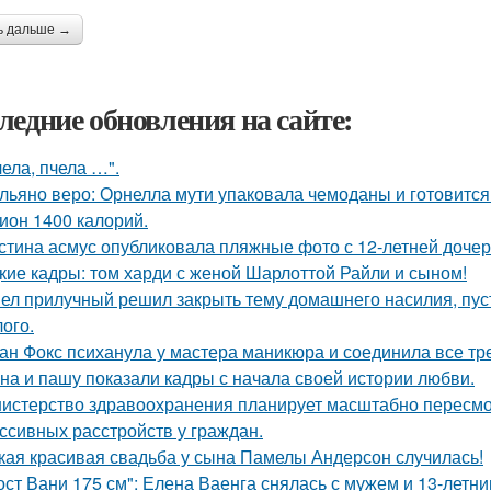
ь дальше →
ледние обновления на сайте:
чела, пчела …".
льяно веро: Орнелла мути упаковала чемоданы и готовится
ион 1400 калорий.
стина асмус опубликовала пляжные фото с 12-летней дочер
кие кадры: том харди с женой Шарлоттой Райли и сыном!
ел прилучный решил закрыть тему домашнего насилия, пуст
ого.
ан Фокс психанула у мастера маникюра и соединила все тр
на и пашу показали кадры с начала своей истории любви.
истерство здравоохранения планирует масштабно пересмо
ссивных расстройств у граждан.
кая красивая свадьба у сына Памелы Андерсон случилась!
ост Вани 175 см": Елена Ваенга снялась с мужем и 13-летн