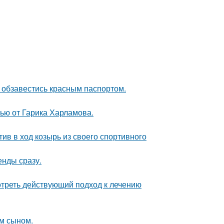
 обзавестись красным паспортом.
ью от Гарика Харламова.
ив в ход козырь из своего спортивного
енды сразу.
треть действующий подход к лечению
им сыном.