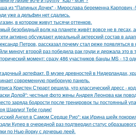
мните лихие 90-е и группу "Кар - Мэн"?
ша из "Папиных Дочек" - Мирослава беременна Карпович -!
ди уже а дельфин нет сдались.
газин, в котором живут тысячи оттенков.
мый безобидный волк на планете живёт вовсе не в лесах, а
сети активно обсуждают идеальный актерский состав в ада
ександр Петров, рассказал почему стал реже появляться в к
йли миноуг второй раз победила рак груди и держала это в т
торический момент: сразу 486 участников банды MS - 13 о
гадочный артефакт. В музее древностей в Нидерландах, хр
инает современную приборную панель.
триса Кристен Стюарт решила, что классический дресс - ко
аски Долой": честные фото жены Андрея Леонова как повод
есто заряда бодрости после тренировок ты постоянный упа
оя Шарлиз! Тебе годик!
усский Ангел в Самом Сердце Рио": как Ирина шейк покори
эдли Купер в очередной раз подтвердил статус образцового
лки по Нью-йорку с дочерью леей.