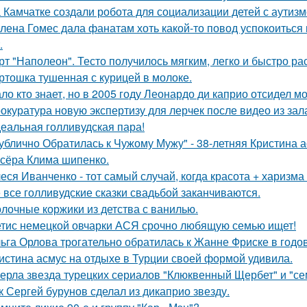
 Камчатке создали робота для социализации детей с аутизм
лена Гомес дала фанатам хоть какой-то повод успокоиться
.
рт "Наполеон". Тесто получилось мягким, легко и быстро ра
ртошка тушенная с курицей в молоке.
ло кто знает, но в 2005 году Леонардо ди каприо отсидел мо
окуратура новую экспертизу для лерчек после видео из зал
еальная голливудская пара!
ублично Обратилась к Чужому Мужу" - 38-летняя Кристина 
сёра Клима шипенко.
еся Иванченко - тот самый случай, когда красота + харизма 
 все голливудские сказки свадьбой заканчиваются.
лочные коржики из детства с ванилью.
тис немецкой овчарки АСЯ срочно любящую семью ищет!
ьга Орлова трогательно обратилась к Жанне Фриске в годо
истина асмус на отдыхе в Турции своей формой удивила.
ерла звезда турецких сериалов "Клюквенный Щербет" и "сем
к Сергей бурунов сделал из дикаприо звезду.