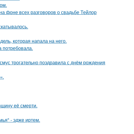
ом.
 на фоне всех разговоров о свадьбе Тейлор
скатывалось.
дель, которая напала на него.
а потребовала.
асмус трогательно поздравила с днём рождения
=.
вщину её смерти.
ья" - эдже иртем.