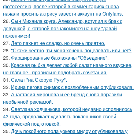
фотосессию, после которой в комментариях снова
начали просить актрису завести аккаунт на Onlyfans.
26.
Сын Михаила круга, Александр, вступил в брак с
девушкой, с которой познакомился на шоу "давай
поженимся!
27.
Лето пахнет не сладко, но очень приятно.
28.
"Скажи честно, ты меня хочешь поцеловать или нет?
29.
Фаршированные баклажаны "Объедение".
30.
Красная рыбка делает любой салат намного вкуснее,
но главное - правильно подобрать сочетания.
31.
Салат "на Скорую Руку".
32.
Ирина пегова снимок с возлюбленным опубликовала.
33.
Анастасия миронова и её бренд снова поразили
необычной рекламой.
34.
Светлана ходченкова, которой недавно исполнилось
43 года, продолжает удивлять поклонников своей
физической подготовкой.
35.
Дочь покойного пола уокера мидоу опубликовала у