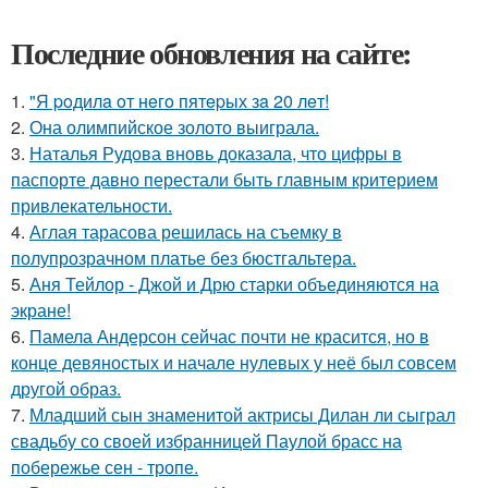
Последние обновления на сайте:
1.
"Я poдилa oт нeгo пятepых зa 20 лeт!
2.
Она олимпийское золото выиграла.
3.
Наталья Рудова вновь доказала, что цифры в
паспорте давно перестали быть главным критерием
привлекательности.
4.
Аглая тарасова решилась на съемку в
полупрозрачном платье без бюстгальтера.
5.
Аня Тейлор - Джой и Дрю старки объединяются на
экране!
6.
Памела Андерсон сейчас почти не красится, но в
конце девяностых и начале нулевых у неё был совсем
другой образ.
7.
Младший сын знаменитой актрисы Дилан ли сыграл
свадьбу со своей избранницей Паулой брасс на
побережье сен - тропе.