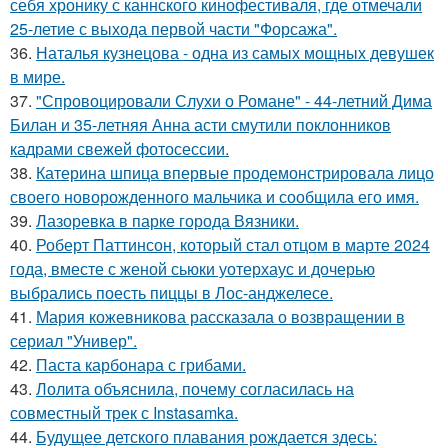
себя хронику с каннского кинофестиваля, где отмечали
25-летие с выхода первой части "Форсажа".
36.
Наталья кузнецова - одна из самых мощных девушек
в мире.
37.
"Спровоцировали Слухи о Романе" - 44-летний Дима
Билан и 35-летняя Анна асти смутили поклонников
кадрами свежей фотосессии.
38.
Катерина шпица впервые продемонстрировала лицо
своего новорожденного мальчика и сообщила его имя.
39.
Лазоревка в парке города Вязники.
40.
Роберт Паттинсон, который стал отцом в марте 2024
года, вместе с женой сьюки уотерхаус и дочерью
выбрались поесть пиццы в Лос-анджелесе.
41.
Мария кожевникова рассказала о возвращении в
сериал "Универ".
42.
Паста карбонара с грибами.
43.
Лолита объяснила, почему согласилась на
совместный трек с Instasamka.
44.
Будущее детского плавания рождается здесь: