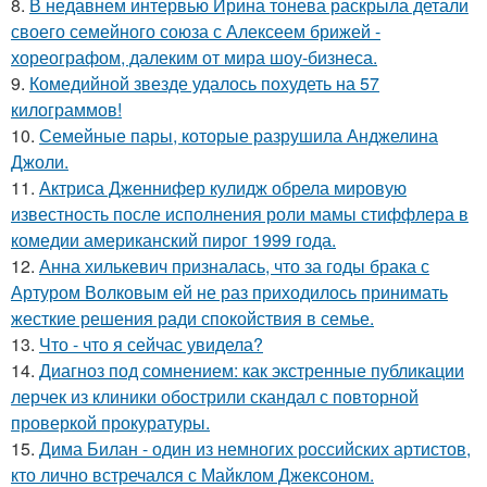
8.
В недавнем интервью Ирина тонева раскрыла детали
своего семейного союза с Алексеем брижей -
хореографом, далеким от мира шоу-бизнеса.
9.
Комедийной звезде удалось похудеть на 57
килограммов!
10.
Семейные пары, которые разрушила Анджелина
Джоли.
11.
Актриса Дженнифер кулидж обрела мировую
известность после исполнения роли мамы стиффлера в
комедии американский пирог 1999 года.
12.
Анна хилькевич призналась, что за годы брака с
Артуром Волковым ей не раз приходилось принимать
жесткие решения ради спокойствия в семье.
13.
Что - что я сейчас увидела?
14.
Диагноз под сомнением: как экстренные публикации
лерчек из клиники обострили скандал с повторной
проверкой прокуратуры.
15.
Дима Билан - один из немногих российских артистов,
кто лично встречался с Майклом Джексоном.