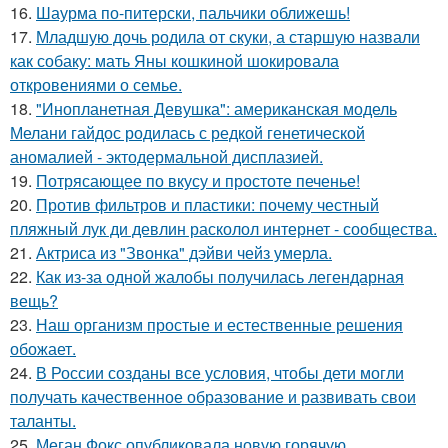
16.
Шаурма по-питерски, пальчики оближешь!
17.
Младшую дочь родила от скуки, а старшую назвали
как собаку: мать Яны кошкиной шокировала
откровениями о семье.
18.
"Инопланетная Девушка": американская модель
Мелани гайдос родилась с редкой генетической
аномалией - эктодермальной дисплазией.
19.
Потрясающее по вкусу и простоте печенье!
20.
Против фильтров и пластики: почему честный
пляжный лук ди девлин расколол интернет - сообщества.
21.
Актриса из "Звонка" дэйви чейз умерла.
22.
Как из-за одной жалобы получилась легендарная
вещь?
23.
Наш организм простые и естественные решения
обожает.
24.
В России созданы все условия, чтобы дети могли
получать качественное образование и развивать свои
таланты.
25.
Меган Фокс опубликовала новую горячую