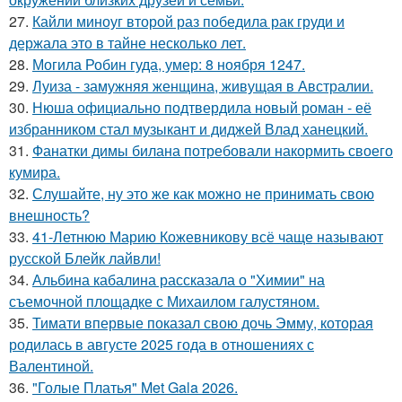
27.
Кайли миноуг второй раз победила рак груди и
держала это в тайне несколько лет.
28.
Могила Робин гуда, умер: 8 ноября 1247.
29.
Луиза - замужняя женщина, живущая в Австралии.
30.
Нюша официально подтвердила новый роман - её
избранником стал музыкант и диджей Влад ханецкий.
31.
Фанатки димы билана потребовали накормить своего
кумира.
32.
Слушайте, ну это же как можно не принимать свою
внешность?
33.
41-Летнюю Марию Кожевникову всё чаще называют
русской Блейк лайвли!
34.
Альбина кабалина рассказала о "Химии" на
съемочной площадке с Михаилом галустяном.
35.
Тимати впервые показал свою дочь Эмму, которая
родилась в августе 2025 года в отношениях с
Валентиной.
36.
"Голые Платья" Met Gala 2026.