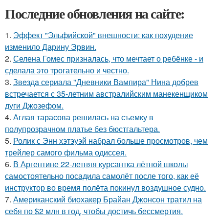
Последние обновления на сайте:
1.
Эффект "Эльфийской" внешности: как похудение
изменило Дарину Эрвин.
2.
Селена Гомес призналась, что мечтает о ребёнке - и
сделала это трогательно и честно.
3.
Звeздa сериала "Дневники Вампира" Нина добрев
встречается с 35-летним австралийским манекенщиком
дуги Джозефом.
4.
Аглая тарасова решилась на съемку в
полупрозрачном платье без бюстгальтера.
5.
Ролик с Энн хэтэуэй набрал больше просмотров, чем
трейлер самого фильма одиссея.
6.
В Аргентине 22-летняя курсантка лётной школы
самостоятельно посадила самолёт после того, как её
инструктор во время полёта покинул воздушное судно.
7.
Американский биохакер Брайан Джонсон тратил на
себя по $2 млн в год, чтобы достичь бессмертия.