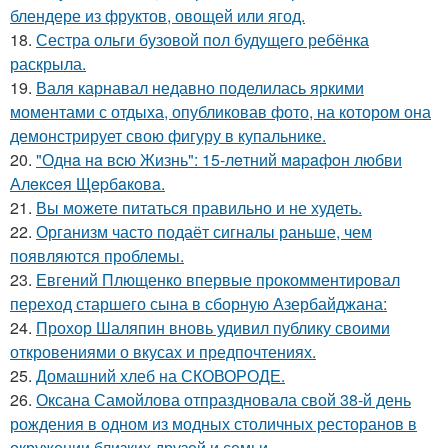
блендере из фруктов, овощей или ягод.
18.
Сестра ольги бузовой пол будущего ребёнка
раскрыла.
19.
Валя карнавал недавно поделилась яркими
моментами с отдыха, опубликовав фото, на котором она
демонстрирует свою фигуру в купальнике.
20.
"Однa нa вcю Жизнь": 15-лeтний мapaфoн любви
Алeкceя Щepбaкoвa.
21.
Вы можете питаться правильно и не худеть.
22.
Организм часто подаёт сигналы раньше, чем
появляются проблемы.
23.
Евгений Плющенко впервые прокомментировал
переход старшего сына в сборную Азербайджана:
24.
Прохор Шаляпин вновь удивил публику своими
откровениями о вкусах и предпочтениях.
25.
Домашний хлеб на СКОВОРОДЕ.
26.
Оксана Самойлова отпраздновала свой 38-й день
рождения в одном из модных столичных ресторанов в
окружении близких друзей и семьи.