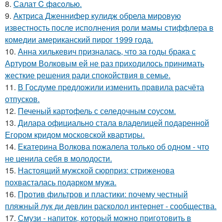
8.
Салат C фaсoлью.
9.
Актриса Дженнифер кулидж обрела мировую
известность после исполнения роли мамы стиффлера в
комедии американский пирог 1999 года.
10.
Анна хилькевич призналась, что за годы брака с
Артуром Волковым ей не раз приходилось принимать
жесткие решения ради спокойствия в семье.
11.
В Госдуме пpeдложили изменить пpaвила расчёта
отпусков.
12.
Печеный картофель с селедочным соусом.
13.
Дилара официально стала владелицей подаренной
Егором кридом московской квартиры.
14.
Екатерина Волкова пожалела только об одном - что
не ценила себя в молодости.
15.
Настоящий мужской сюрприз: стриженова
похвасталась подарком мужа.
16.
Против фильтров и пластики: почему честный
пляжный лук ди девлин расколол интернет - сообщества.
17.
Смузи - напиток, который можно приготовить в