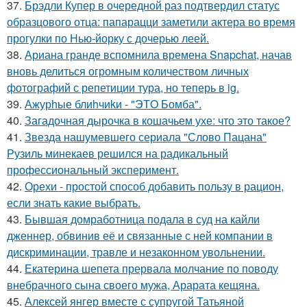
37.
Брэдли Купер в очередной раз подтвердил статус
образцового отца: папарацци заметили актера во время
прогулки по Нью-йорку с дочерью леей.
38.
Ариана гранде вспомнила времена Snapchat, начав
вновь делиться огромным количеством личных
фотографий с репетиции тура, но теперь в ig.
39.
Ажурhые блиhчиkи - "ЭТO Бомба".
40.
Загадочная дырочка в кошачьем ухе: что это такое?
41.
Звезда нашумевшего сериала "Слово Пацана"
Рузиль минекаев решился на радикальный
профессиональный эксперимент.
42.
Орехи - простой способ добавить пользу в рацион,
если знать какие выбрать.
43.
Бывшая домработница подала в суд на кайли
дженнер, обвинив её и связанные с ней компании в
дискриминации, травле и незаконном увольнении.
44.
Екатерина шепета прервала молчание по поводу
внебрачного сына своего мужа, Арарата кещяна.
45.
Алексей янгер вместе с супругой Татьяной