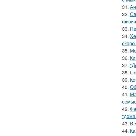
31.
Ан
32.
Св
физич
33.
Пе
34.
Хе
скоро.
35.
Ме
36.
Ки
37.
"Д
38.
Сл
39.
Ко
40.
Об
41.
Ма
семью
42.
Фа
"дома
43.
В 
44.
Ка