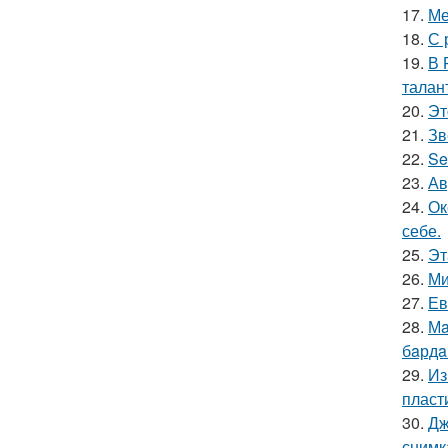
17.
Ме
18.
С 
19.
В 
талан
20.
Эт
21.
Зв
22.
Se
23.
Ав
24.
Ок
себе.
25.
Эт
26.
Ми
27.
Ев
28.
Мa
бaрдa
29.
Из
пласт
30.
Дж
снимк