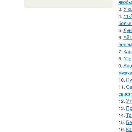
якобы
3.
У ю
4.
11-
бoльн
5.
Луи
6.
Айз
берем
7.
Кар
8.
"Се
9.
Ано
мужчи
10.
Пу
11.
Се
свифт
12.
У 
13.
Пр
14.
Тр
15.
Бе
16.
Ка