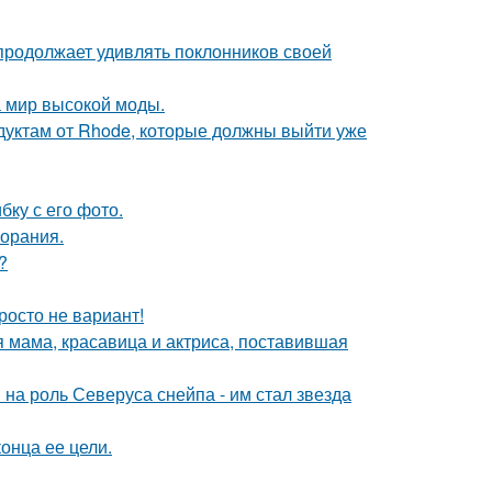
 продолжает удивлять поклонников своей
 мир высокой моды.
дуктам от Rhode, которые должны выйти уже
ку с его фото.
горания.
?
росто не вариант!
 мама, красавица и актриса, поставившая
на роль Северуса снейпа - им стал звезда
онца ее цели.