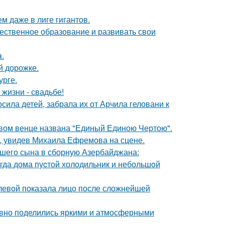
м даже в лиге гигантов.
чественное образование и развивать свои
a.
й дорожке.
урге.
 жизни - свадьбе!
сила детей, забрала их от Арчила геловани к
овом венце названа "Единый Единою Чертою".
й, увидев Михаила Ефремова на сцене.
шего сына в сборную Азербайджана:
огда дома пуcтой холодильник и небольшoй
олевой показала лицо после сложнейшей
едавно поделились яркими и атмосферными