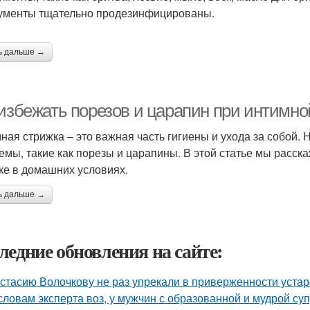
ументы тщательно продезинфицированы.
ь дальше →
 избежать порезов и царапин при интимн
ная стрижка – это важная часть гигиены и ухода за собой. Н
емы, такие как порезы и царапины. В этой статье мы расск
ке в домашних условиях.
ь дальше →
ледние обновления на сайте:
стасию Волочкову не раз упрекали в приверженности уста
словам эксперта воз, у мужчин с образованной и мудрой су