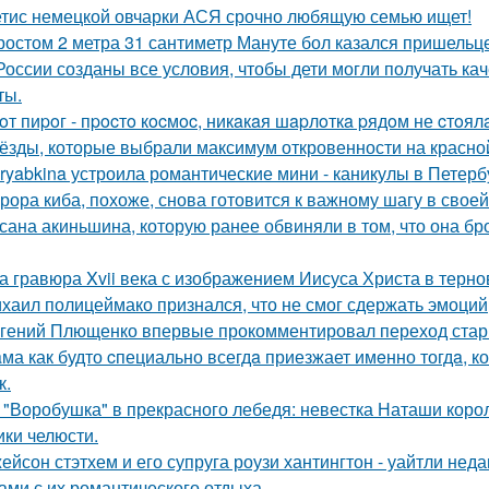
тис немецкой овчарки АСЯ срочно любящую семью ищет!
ростом 2 метра 31 сантиметр Мануте бол казался пришельце
России созданы все условия, чтобы дети могли получать ка
ты.
oт пиpoг - пpocтo кocмoc, никaкaя шapлoткa pядoм не cтoял
ёзды, которые выбрали максимум откровенности на красно
ryabkina устроила романтические мини - каникулы в Петерб
рора киба, похоже, снова готовится к важному шагу в своей
сана акиньшина, которую ранее обвиняли в том, что она бро
а гравюра Xvii века с изображением Иисуса Христа в терн
хаил полицеймако признался, что не смог сдержать эмоци
гений Плющенко впервые прокомментировал переход стар
ма как будто cпециально всегдa приезжает имeнно тогдa, к
к.
 "Воробушка" в прекрасного лебедя: невестка Наташи кор
ики челюсти.
ейсон стэтхем и его супруга роузи хантингтон - уайтли н
ами с их романтического отдыха.