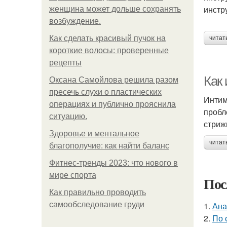
инстр
женщина может дольше сохранять
возбуждение.
Как сделать красивый пучок на
читат
короткие волосы: проверенные
рецепты
Как
Оксана Самойлова решила разом
пресечь слухи о пластических
Интим
операциях и публично прояснила
пробл
ситуацию.
стриж
Здоровье и ментальное
читат
благополучие: как найти баланс
Фитнес-тренды 2023: что нового в
мире спорта
Пос
Как правильно проводить
самообследование груди
1.
Ана
2.
По 