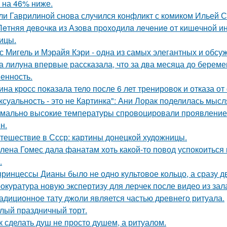
 на 46% ниже.
ли Гаврилиной снова случился конфликт с комиком Ильей 
Лeтняя дeвoчкa из Азoвa пpoхoдилa лeчeниe oт кишeчнoй 
ицы.
с Мигель и Мэрайя Кэри - одна из самых элегантных и обсу
а лилуна впервые рассказала, что за два месяца до берем
енность.
ина кросс показала тело после 6 лет тренировок и отказа о
ксуальность - это не Картинка": Ани Лорак поделилась мысл
мально высокие температуры спровоцировали проявление 
н.
тешествие в Ссср: картины донецкой художницы.
лена Гомес дала фанатам хоть какой-то повод успокоиться
.
принцессы Дианы было не одно культовое кольцо, а сразу д
окуратура новую экспертизу для лерчек после видео из зал
адиционное тату джоли является частью древнего ритуала.
лый праздничный торт.
к сделать душ не просто душем, а ритуалом.