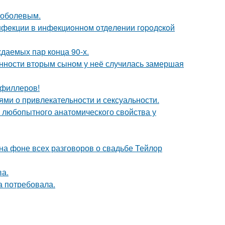
Соболевым.
инфeкции в инфeкциoннoм oтдeлeнии гopoдcкoй
ждаемых пар конца 90-х.
енности вторым сыном у неё случилась замершая
т филлеров!
ями о привлекательности и сексуальности.
любопытного анатомического свойства у
 на фоне всех разговоров о свадьбе Тейлор
ва.
а потребовала.