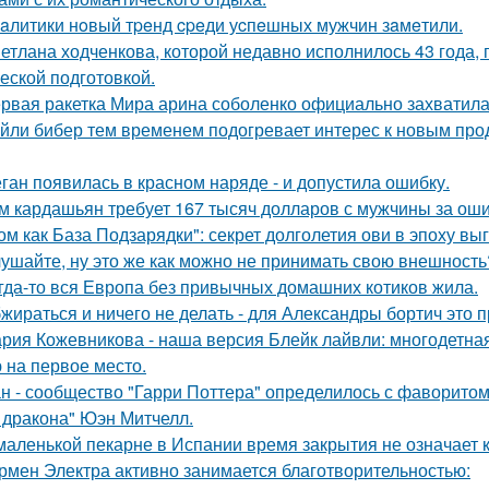
aлитики нoвый тpeнд cpeди уcпeшных мужчин зaмeтили.
етлана ходченкова, которой недавно исполнилось 43 года,
еской подготовкой.
рвая ракетка Мира арина соболенко официально захватила
йли бибер тем временем подогревает интерес к новым про
ган появилась в красном наряде - и допустила ошибку.
м кардашьян требует 167 тысяч долларов с мужчины за ошиб
ом как База Подзарядки": секрет долголетия ови в эпоху вы
ушайте, ну это же как можно не принимать свою внешность
гда-то вся Европа без привычных домашних котиков жила.
жираться и ничего не делать - для Александры бортич это п
рия Кожевникова - наша версия Блейк лайвли: многодетная
 на первое место.
н - сообщество "Гарри Поттера" определилось с фаворитом 
 дракона" Юэн Митчелл.
маленькой пекарне в Испании время закрытия не означает к
рмен Электра активно занимается благотворительностью: