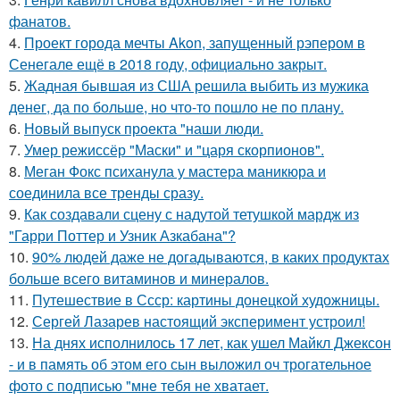
фанатов.
4.
Проект города мечты Akon, запущенный рэпером в
Сенегале ещё в 2018 году, официально закрыт.
5.
Жадная бывшая из США решила выбить из мужика
денег, да по больше, но что-то пошло не по плану.
6.
Новый выпуск проекта "наши люди.
7.
Умер режиссёр "Маски" и "царя скорпионов".
8.
Меган Фокс психанула у мастера маникюра и
соединила все тренды сразу.
9.
Как создавали сцену с надутой тетушкой мардж из
"Гарри Поттер и Узник Азкабана"?
10.
90% людей даже не догадываются, в каких продуктах
больше всего витаминов и минералов.
11.
Путешествие в Ссср: картины донецкой художницы.
12.
Сергей Лазарев настоящий эксперимент устроил!
13.
На днях исполнилось 17 лет, как ушел Майкл Джексон
- и в память об этом его сын выложил оч трогательное
фото с подписью "мне тебя не хватает.