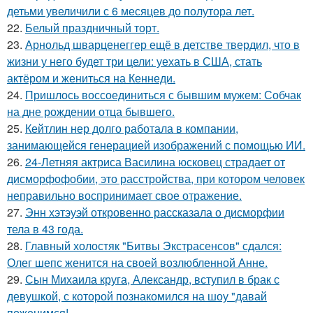
детьми увеличили с 6 месяцев до полутора лет.
22.
Белый праздничный торт.
23.
Арнольд шварценеггер ещё в детстве твердил, что в
жизни у него будет три цели: уехать в США, стать
актёром и жениться на Кеннеди.
24.
Пришлось воссоединиться с бывшим мужем: Собчак
на дне рождении отца бывшего.
25.
Кейтлин нер долго работала в компании,
занимающейся генерацией изображений с помощью ИИ.
26.
24-Летняя актриса Василина юсковец страдает от
дисморфофобии, это расстройства, при котором человек
неправильно воспринимает свое отражение.
27.
Энн хэтэуэй откровенно рассказала о дисморфии
тела в 43 года.
28.
Главный холостяк "Битвы Экстрасенсов" сдался:
Олег шепс женится на своей возлюбленной Анне.
29.
Сын Михаила круга, Александр, вступил в брак с
девушкой, с которой познакомился на шоу "давай
поженимся!