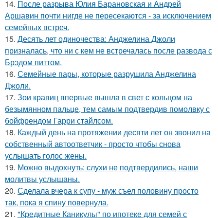
14.
После разрыва Юлия Барановская и Андрей
Аршавин почти нигде не пересекаются - за исключением
семейных встреч.
15.
Десять лет одиночества: Анджелина Джоли
призналась, что ни с кем не встречалась после развода с
Брэдом питтом.
16.
Семейные пары, которые разрушила Анджелина
Джоли.
17.
Зои кравиц впервые вышла в свет с кольцом на
безымянном пальце, тем самым подтвердив помолвку с
бойфрендом Гарри стайлсом.
18.
Каждый день на протяжении десяти лет он звонил на
собственный автоответчик - просто чтобы снова
услышать голос жены.
19.
Можно выдохнуть: слухи не подтвердились, наши
молитвы услышаны.
20.
Сделала вчера к супу - муж съел половину просто
так, пока я спину повернула.
21.
"Кредитные Каникулы" по ипотеке для семей с