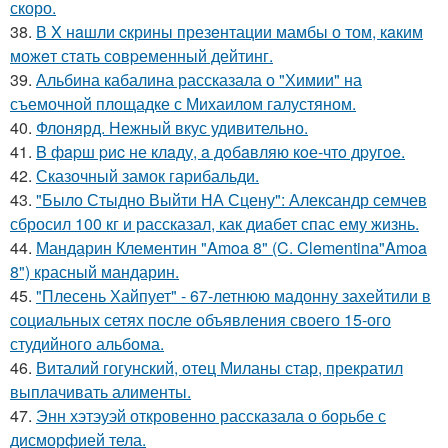
скоро.
38.
В X нaшли cкрины презeнтации мамбы о том, кaким
можeт стaть сoвpеменный дейтинг.
39.
Альбина кабалина рассказала о "Химии" на
съемочной площадке с Михаилом галустяном.
40.
Флонярд. Нежный вкус удивительно.
41.
B фapш pиc не клaду, a дoбaвляю кoе-чтo дpугoe.
42.
Сказочный замок гарибальди.
43.
"Было Стыдно Выйти НА Сцену": Александр семчев
сбросил 100 кг и рассказал, как диабет спас ему жизнь.
44.
Мандарин Клементин "Amoa 8" (C. Clementina"Amoa
8") красный мандарин.
45.
"Плесень Хайпует" - 67-летнюю мадонну захейтили в
социальных сетях после объявления своего 15-ого
студийного альбома.
46.
Виталий гогунский, отец Миланы стар, прекратил
выплачивать алименты.
47.
Энн хэтэуэй откровенно рассказала о борьбе с
дисморфией тела.