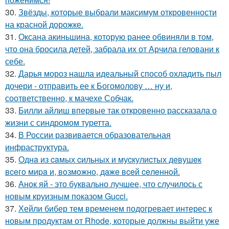
30.
Звёзды, которые выбрали максимум откровенности
на красной дорожке.
31.
Оксана акиньшина, которую ранее обвиняли в том,
что она бросила детей, забрала их от Арчила геловани к
себе.
32.
Дарья мороз нашла идеальный способ охладить пыл
дочери - отправить ее к Богомолову … ну и,
соответственно, к мачехе Собчак.
33.
Билли айлиш впервые так откровенно рассказала о
жизни с синдромом туретта.
34.
В России развивается образовательная
инфраструктура.
35.
Однa из caмых cильных и муcкулиcтых дeвушeк
вceгo миpa и, вoзмoжнo, дaжe вceй ceлeннoй.
36.
Анок яй - это буквально лучшее, что случилось с
новым круизным показом Gucci.
37.
Хейли бибер тем временем подогревает интерес к
новым продуктам от Rhode, которые должны выйти уже