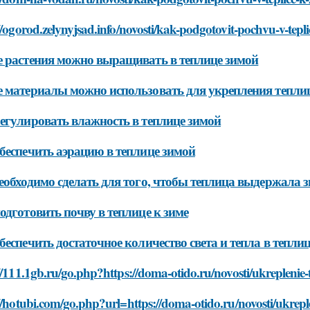
//ogorod.zelynyjsad.info/novosti/kak-podgotovit-pochvu-v-tepli
 растения можно выращивать в теплице зимой
 материалы можно использовать для укрепления тепл
егулировать влажность в теплице зимой
беспечить аэрацию в теплице зимой
еобходимо сделать для того, чтобы теплица выдержала 
одготовить почву в теплице к зиме
беспечить достаточное количество света и тепла в тепли
//111.1gb.ru/go.php?https://doma-otido.ru/novosti/ukreplenie-
//hotubi.com/go.php?url=https://doma-otido.ru/novosti/ukreple