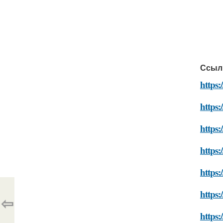
Ссыл
https:
https:
https:
https:
https:
https:
⇦
https: