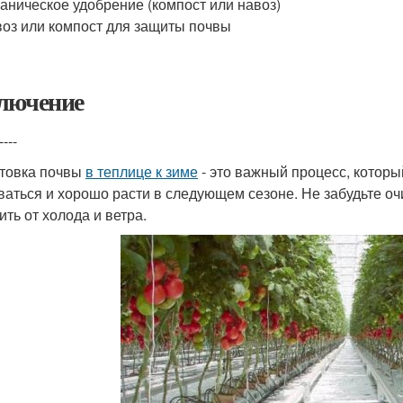
аническое удобрение (компост или навоз)
оз или компост для защиты почвы
лючение
----
товка почвы
в теплице к зиме
- это важный процесс, котор
ваться и хорошо расти в следующем сезоне. Не забудьте очи
ить от холода и ветра.