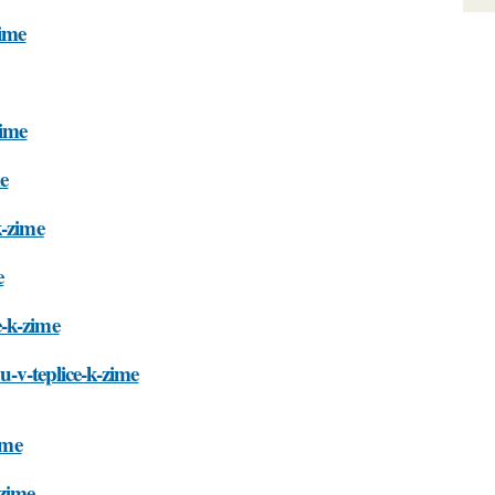
zime
zime
me
k-zime
e
e-k-zime
u-v-teplice-k-zime
ime
-zime