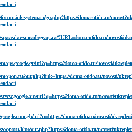
endacii
//forum.ink-system.ru/go.php?https://doma-otido.ru/novosti/uk
endacii
//space.dawsoncollege.qc.ca/?URL=doma-otido.ru/novosti/ukrep
endacii
//maps.google.gr/url?q=https://doma-otido.ru/novosti/ukreplen
//mopon.ru/out.php?link=https://doma-otido.ru/novosti/ukreple
endacii
//www.google.am/url?q=https://doma-otido.ru/novosti/ukrepleni
endacii
//google.com.gh/url?q=https://doma-otido.ru/novosti/ukrepleni
//zooporn.blue/out.php?https://doma-otido.ru/novosti/ukrepleni