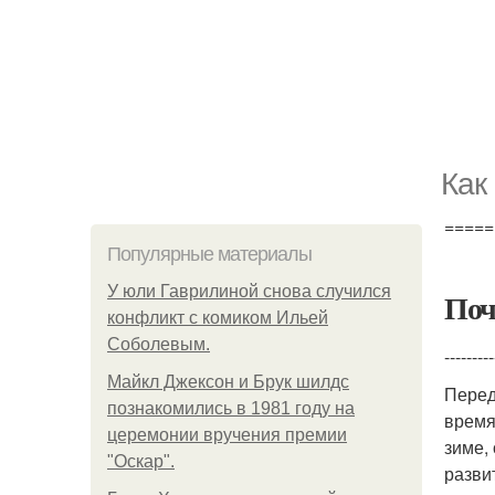
Как
=====
Популярные материалы
У юли Гаврилиной снова случился
Поч
конфликт с комиком Ильей
Соболевым.
---------
Майкл Джексон и Брук шилдс
Перед
познакомились в 1981 году на
время
церемонии вручения премии
зиме,
"Оскар".
разви