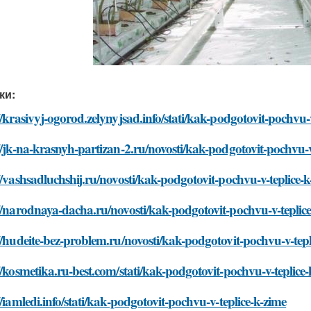
ки:
//krasivyj-ogorod.zelynyjsad.info/stati/kak-podgotovit-pochvu-
//jk-na-krasnyh-partizan-2.ru/novosti/kak-podgotovit-pochvu-v
//vashsadluchshij.ru/novosti/kak-podgotovit-pochvu-v-teplice-
//narodnaya-dacha.ru/novosti/kak-podgotovit-pochvu-v-teplic
//hudeite-bez-problem.ru/novosti/kak-podgotovit-pochvu-v-tepl
//kosmetika.ru-best.com/stati/kak-podgotovit-pochvu-v-teplice
//iamledi.info/stati/kak-podgotovit-pochvu-v-teplice-k-zime