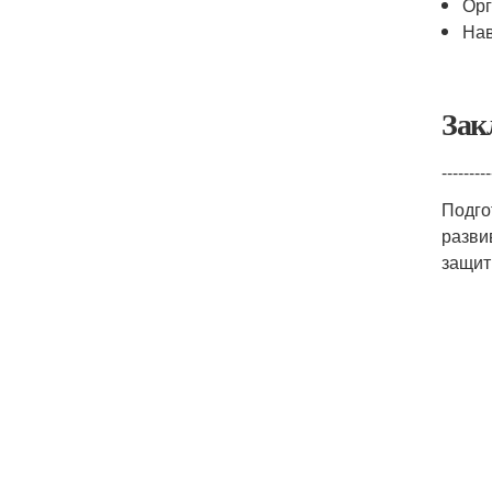
Орг
Нав
Зак
---------
Подго
разви
защит