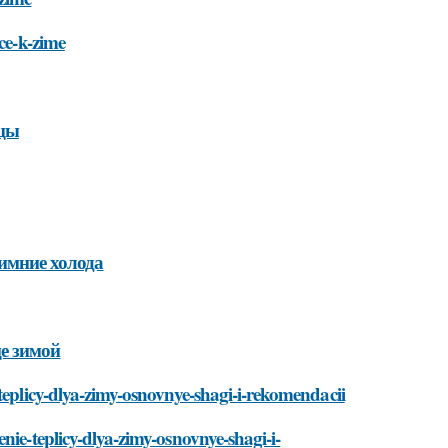
ce-k-zime
ицы
зимние холода
це зимой
teplicy-dlya-zimy-osnovnye-shagi-i-rekomendacii
nie-teplicy-dlya-zimy-osnovnye-shagi-i-