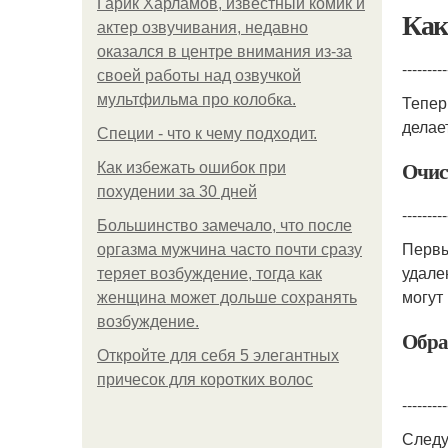
Гарик Харламов, известный комик и
Как
актер озвучивания, недавно
оказался в центре внимания из-за
---------
своей работы над озвучкой
мультфильма про колобка.
Тепер
делае
Специи - что к чему подходит.
Очис
Как избежать ошибок при
похудении за 30 дней
---------
Большинство замечало, что после
Первы
оргазма мужчина часто почти сразу
удале
теряет возбуждение, тогда как
могут
женщина может дольше сохранять
возбуждение.
Обра
Откройте для себя 5 элегантных
причесок для коротких волос
---------
Следу