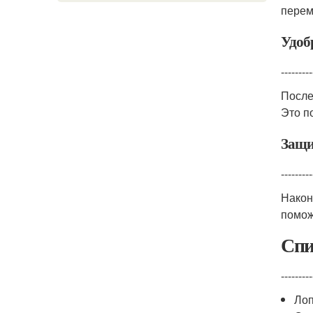
перем
Удоб
---------
После
Это п
Защи
---------
Након
помож
Спи
---------
Лоп