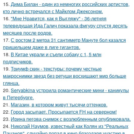
15.
Дима Билан - один из немногих российских артистов,
кто лично встречался с Майклом Джексоном.
16.
"Мне Нравится, как я Выгляжу" - 36-летняя
телеведущая Ида Галич показала фигуру спустя десять
месяцев после родов.
17.
С ростом 2 метра 31 сантиметр Мануте бол казался
пришельцем даже в лиге гигантов.
18.
В Китае украли и съели собаку с 1, 5 млн
подписчиков.
19.
Триумф скин - текстуры: почему честные
макроснимки звезд без ретуши восхищают мир больше
глянца.
20.
Seryabkina устроила романтические мини - каникулы
в Петербурге.
21.
Магазин, в котором живут тысячи оттенков.
22.
Город засыпает. Просыпается FH на северном!
23.
Ирина пегова снимок с возлюбленным опубликовала.
24.
Николай Наумов, известный как Колян из "Реальных
Пацанов", случайно попал в кино благодаря участию в