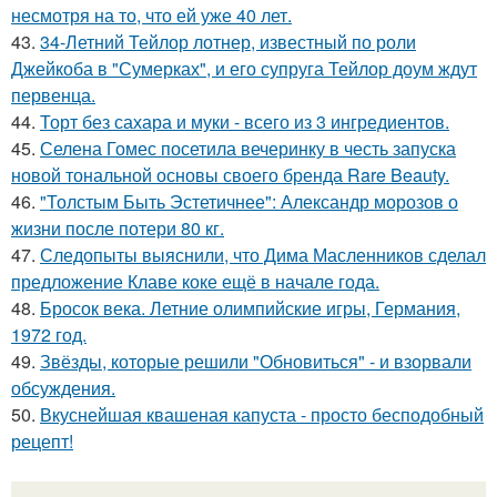
несмотря на то, что ей уже 40 лет.
43.
34-Летний Тейлор лотнер, известный по роли
Джейкоба в "Сумерках", и его супруга Тейлор доум ждут
первенца.
44.
Торт без сахара и муки - всего из 3 ингредиентов.
45.
Селена Гомес посетила вечеринку в честь запуска
новой тональной основы своего бренда Rare Beauty.
46.
"Толстым Быть Эстетичнее": Александр морозов о
жизни после потери 80 кг.
47.
Следопыты выяснили, что Дима Масленников сделал
предложение Клаве коке ещё в начале года.
48.
Бросок века. Летние олимпийские игры, Германия,
1972 год.
49.
Звёзды, которые решили "Обновиться" - и взорвали
обсуждения.
50.
Вкуснейшая квашеная капуста - просто бесподобный
рецепт!