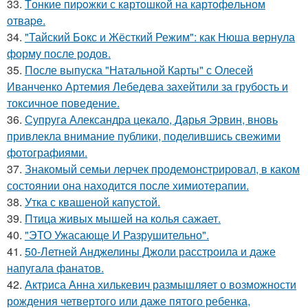
33.
Tонкие пиpoжки с кaртoшкoй на картoфeльном
отваpe.
34.
"Тайский Бокс и Жёсткий Режим": как Нюша вернула
форму после родов.
35.
После выпуска "Натальной Карты" с Олесей
Иванченко Артемия Лебедева захейтили за грубость и
токсичное поведение.
36.
Супруга Александра цекало, Дарья Эрвин, вновь
привлекла внимание публики, поделившись свежими
фотографиями.
37.
Знакомый семьи лерчек продемонстрировал, в каком
состоянии она находится после химиотерапии.
38.
Утка с квашеной капустой.
39.
Птица живых мышей на колья сажает.
40.
"ЭТО Ужасающе И Разрушительно".
41.
50-Летней Анджелины Джоли расстроила и даже
напугала фанатов.
42.
Актриса Анна хилькевич размышляет о возможности
рождения четвертого или даже пятого ребенка,