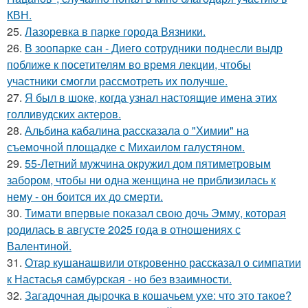
КВН.
25.
Лазоревка в парке города Вязники.
26.
В зоопарке сан - Диего сотрудники поднесли выдр
поближе к посетителям во время лекции, чтобы
участники смогли рассмотреть их получше.
27.
Я был в шоке, когда узнал настоящие имена этих
голливудских актеров.
28.
Альбина кабалина рассказала о "Химии" на
съемочной площадке с Михаилом галустяном.
29.
55-Летний мужчина окружил дом пятиметровым
забором, чтобы ни одна женщина не приблизилась к
нему - он боится их до смерти.
30.
Тимати впервые показал свою дочь Эмму, которая
родилась в августе 2025 года в отношениях с
Валентиной.
31.
Отар кушанашвили откровенно рассказал о симпатии
к Настасья самбурская - но без взаимности.
32.
Загадочная дырочка в кошачьем ухе: что это такое?