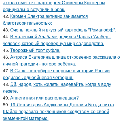
аккола вместе с партнером Стивеном Крюгером
официально вступили в брак.
42.
Кармен Электра активно занимается
благотворительностью:
43.
Очень нежный и вкусный картофель "Романофф".
44.
В маленькой Алабаме родился Чарльз Уилбер -
человек, который перевернул мир садоводства.
45.
Творожный торт суфле.
46.
Актриса Екатерина шпица откровенно рассказала о
личной трагедии - потере ребёнка.
47.
В Санкт-петербурге впервые в истории России
родилась однояйцевая четверня.
48.
Эй, народ, хоть жилеты надевайте, когда в воду
лезете.
49.
Аппетитная или располневшая?
50.
19-Летняя дочь Анджелины Джоли и Брэда питта
Шайло поразила поклонников сходством со своей
знаменитой матерью.