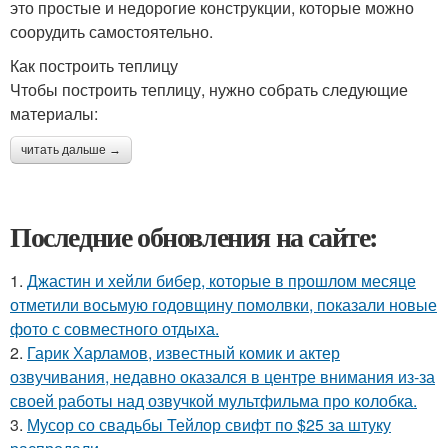
это простые и недорогие конструкции, которые можно
соорудить самостоятельно.
Как построить теплицу
Чтобы построить теплицу, нужно собрать следующие
материалы:
читать дальше →
Последние обновления на сайте:
1.
Джастин и хейли бибер, которые в прошлом месяце
отметили восьмую годовщину помолвки, показали новые
фото с совместного отдыха.
2.
Гарик Харламов, известный комик и актер
озвучивания, недавно оказался в центре внимания из-за
своей работы над озвучкой мультфильма про колобка.
3.
Мусор со свадьбы Тейлор свифт по $25 за штуку