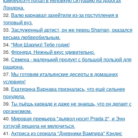
камбербэтч попал в неловкую ситуацию на дорогах
Лондона.
32.
Валю карнавал захейтили из-за поступления в
топовый вуз.
33.
Заслуженный артист, он же певец Shaman, оказался
весьма любвеобильным.
34.
"Моя Шарлиз! Тебе годик!
35.
Флонярд. Нежный вкус удивительно.
36.
Семена - маленький продукт с большой пользой для
рациона.
37.
Мы готовим итальянские десерты в домашних
условиях!
38.
Екатерина Варнава призналась, что ещё сильнее
похудела.
39.
Ты пьёшь каркаде и даже не знаешь, что он делает с
организмом.
40.
Мировая премьера "дьявол носит Prada 2", и Энн
хэтэуэй решила не мелочиться.
41.
Актриса из сериала "Дневники Вампира" Кэндис