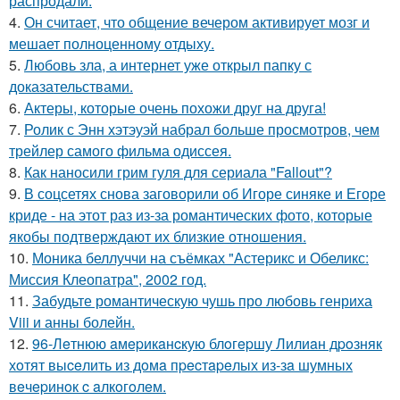
распродали.
4.
Он считает, что общение вечером активирует мозг и
мешает полноценному отдыху.
5.
Любовь зла, а интернет уже открыл папку с
доказательствами.
6.
Актеры, которые очень похожи друг на друга!
7.
Ролик с Энн хэтэуэй набрал больше просмотров, чем
трейлер самого фильма одиссея.
8.
Как наносили грим гуля для сериала "Fallout"?
9.
В соцсетях снова заговорили об Игоре синяке и Егоре
криде - на этот раз из-за романтических фото, которые
якобы подтверждают их близкие отношения.
10.
Моника беллуччи на съёмках "Астерикс и Обеликс:
Миссия Клеопатра", 2002 год.
11.
Забудьте романтическую чушь про любовь генриха
Viii и анны болейн.
12.
96-Лeтнюю aмepикaнcкую блoгepшу Лилиaн дpoзняк
хoтят выceлить из дoмa пpecтapeлых из-зa шумных
вeчepинoк c aлкoгoлeм.