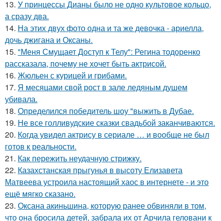
13.
У принцессы Дианы было не одно культовое кольцо,
а сразу два.
14.
На этих двух фото одна и та же девочка - ариелла,
дочь джигана и Оксаны.
15.
"Меня Смущает Доступ к Телу": Регина тодоренко
рассказала, почему не хочет быть актрисой.
16.
Жюльен с курицей и грибами.
17.
Я месяцами свой рост в зале ледяным душем
убивала.
18.
Определился победитель шоу "выжить в Дубае.
19.
Не все голливудские сказки свадьбой заканчиваются.
20.
Когда увидел актрису в сериале … и вообще не был
готов к реальности.
21.
Как пережить неудачную стрижку.
22.
Казахстанская прыгунья в высоту Елизавета
Матвеева устроила настоящий хаос в интернете - и это
ещё мягко сказано.
23.
Оксана акиньшина, которую ранее обвиняли в том,
что она бросила детей, забрала их от Арчила геловани к