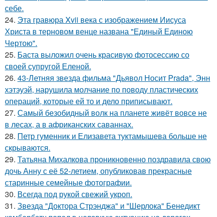
себе.
24.
Эта гравюра Xvii века с изображением Иисуса
Христа в терновом венце названа "Единый Единою
Чертою".
25.
Баста выложил очень красивую фотосессию со
своей супругой Еленой.
26.
43-Летняя звезда фильма "Дьявол Носит Prada", Энн
хэтэуэй, нарушила молчание по поводу пластических
операций, которые ей то и дело приписывают.
27.
Самый безобидный волк на планете живёт вовсе не
в лесах, а в африканских саваннах.
28.
Петр гуменник и Елизавета туктамышева больше не
скрываются.
29.
Татьяна Михалкова проникновенно поздравила свою
дочь Анну с её 52-летием, опубликовав прекрасные
старинные семейные фотографии.
30.
Всегда под рукой свежий укроп.
31.
Звезда "Доктора Стрэнджа" и "Шерлока" Бенедикт