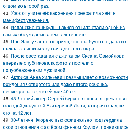
отцом во второй раз.
43.
Урок от учителей: как зендея превратила хейт в
манифест уважения.
44.
Испанские каникулы шакила о'Нила стали одной из
самых обсуждаемых тем в интернете.
45.
Про Элизу часто говорили, что она будто создана из
стекла - слишком хрупкая для этого мира.
46.
После расставания с джиганом Оксана Самойлова
впервые опубликовала фото в постели с
полуобнаженным мужчиной.
47.
Актриса Анна хилькевич размышляет о возможности
рождения четвертого или даже пятого ребенка,
несмотря на то, что ей уже 40 лет.
48.
48-Летний актер Сергей бурунов снова встречается с
молодой девушкой Екатериной Леви, которая младше
его на 12 лет.
49.
30-Летняя Флоренс пью официально подтвердила
свои отношения с актёром финном Коулом, появившись