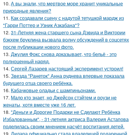
10.
А вы знали, что мертвое море хранит уникальные
природные явления?
11.
Как создавали сцену с надутой тетушкой мардж из
"Гарри Поттер и Узник Азкабана"?
12.
31-Летняя жена старшего сына Дэвида и Виктории
бэкхем бруклина вызвала волну обсуждений в соцсетях
после публикации нового фото.
13.
Джулия Фокс снова доказывает, что бельё - это
полноценный наряд.
14.
Сергей Лазарев настоящий эксперимент устроил!
15.
Звезда "Ранеток" Анна руднева впервые показала
будущего отца своего ребёнка.
16.
Кабачковые оладьи с шампиньонами.
17.
Мало кто знает, но Джейсон стэйтем и роузи не
женаты, хотя вместе уже 16 лет.
18.
"Деньги и Дорогие Подарки не Сделают Ребёнка
Избалованным", - 31-летняя актриса Валерия Астапова
поделилась своим мнением насчёт воспитания детей.
19.
Дилара официально стала владелицей подаренной