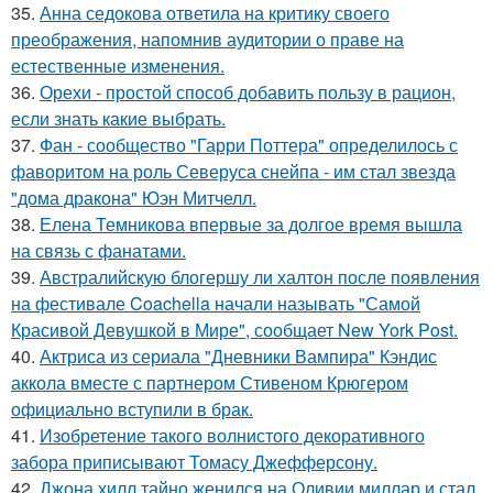
35.
Анна седокова ответила на критику своего
преображения, напомнив аудитории о праве на
естественные изменения.
36.
Орехи - простой способ добавить пользу в рацион,
если знать какие выбрать.
37.
Фан - сообщество "Гарри Поттера" определилось с
фаворитом на роль Северуса снейпа - им стал звезда
"дома дракона" Юэн Митчелл.
38.
Елена Темникова впервые за долгое время вышла
на связь с фанатами.
39.
Австралийскую блогершу ли халтон после появления
на фестивале Coachella начали называть "Самой
Красивой Девушкой в Мире", сообщает New York Post.
40.
Актриса из сериала "Дневники Вампира" Кэндис
аккола вместе с партнером Стивеном Крюгером
официально вступили в брак.
41.
Изобретение такого волнистого декоративного
забора приписывают Томасу Джефферсону.
42.
Джона хилл тайно женился на Оливии миллар и стал