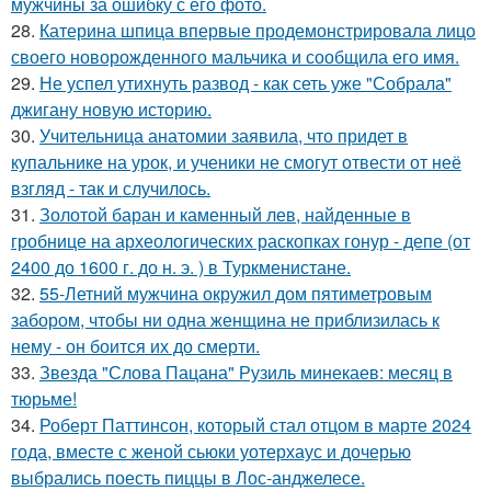
мужчины за ошибку с его фото.
28.
Катерина шпица впервые продемонстрировала лицо
своего новорожденного мальчика и сообщила его имя.
29.
Не успел утихнуть развод - как сеть уже "Собрала"
джигану новую историю.
30.
Учительница анатомии заявила, что придет в
купальнике на урок, и ученики не смогут отвести от неё
взгляд - так и случилось.
31.
Золотой баран и каменный лев, найденные в
гробнице на археологических раскопках гонур - депе (от
2400 до 1600 г. до н. э. ) в Туркменистане.
32.
55-Летний мужчина окружил дом пятиметровым
забором, чтобы ни одна женщина не приблизилась к
нему - он боится их до смерти.
33.
Звезда "Слова Пацана" Рузиль минекаев: месяц в
тюрьме!
34.
Роберт Паттинсон, который стал отцом в марте 2024
года, вместе с женой сьюки уотерхаус и дочерью
выбрались поесть пиццы в Лос-анджелесе.