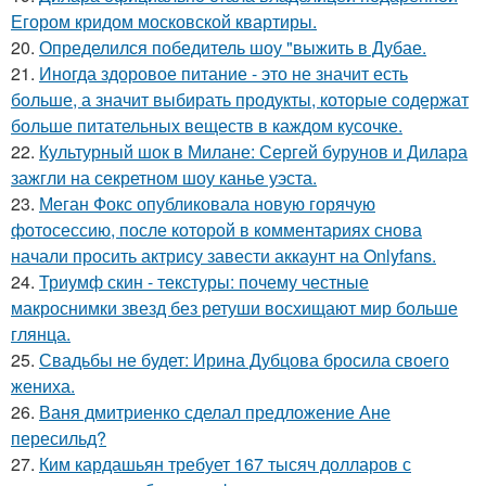
Егором кридом московской квартиры.
20.
Определился победитель шоу "выжить в Дубае.
21.
Иногда здоровое питание - это не значит есть
больше, а значит выбирать продукты, которые содержат
больше питательных веществ в каждом кусочке.
22.
Культурный шок в Милане: Сергей бурунов и Дилара
зажгли на секретном шоу канье уэста.
23.
Меган Фокс опубликовала новую горячую
фотосессию, после которой в комментариях снова
начали просить актрису завести аккаунт на Onlyfans.
24.
Триумф скин - текстуры: почему честные
макроснимки звезд без ретуши восхищают мир больше
глянца.
25.
Свадьбы не будет: Ирина Дубцова бросила своего
жениха.
26.
Ваня дмитриенко сделал предложение Ане
пересильд?
27.
Ким кардашьян требует 167 тысяч долларов с