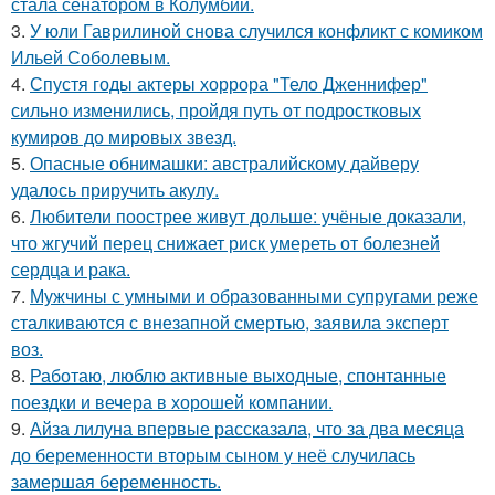
стала сенатором в Колумбии.
3.
У юли Гаврилиной снова случился конфликт с комиком
Ильей Соболевым.
4.
Спустя годы актеры хоррора "Тело Дженнифер"
сильно изменились, пройдя путь от подростковых
кумиров до мировых звезд.
5.
Опасные обнимашки: австралийскому дайверу
удалось приручить акулу.
6.
Любители поострее живут дольше: учёные доказали,
что жгучий перец снижает риск умереть от болезней
сердца и рака.
7.
Мужчины с умными и образованными супругами реже
сталкиваются с внезапной смертью, заявила эксперт
воз.
8.
Работаю, люблю активные выходные, спонтанные
поездки и вечера в хорошей компании.
9.
Айза лилуна впервые рассказала, что за два месяца
до беременности вторым сыном у неё случилась
замершая беременность.